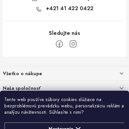
+421 41 422 0422
Z
á
Všetko o nákupe
p
ä
Kontakty
Naša spoločnosť
t
Poštovné a doprava
i
Tento web používa súbory cookies slúžiace na
SHOWROOM - poradňa pre vaše projekty
Prihlásenie
bezproblémovú prevádzku webu, personalizáciu reklám a
e
Obchodné podmienky
analýzu návštevnosti. Súhlasíte s nimi?
E-mail
PREDAJŇA - Raková
Vyhľadávanie
Reklamačné podmienky
Stabilná spoločnosť od roku 2009
Podmienky ochrany osobných údajov
Nastavenie