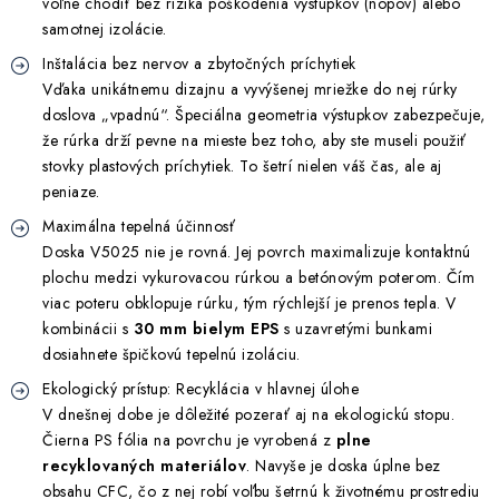
voľne chodiť bez rizika poškodenia výstupkov (nopov) alebo
Akcie, Zľavy
samotnej izolácie.
Inštalácia bez nervov a zbytočných príchytiek
Kontakty
Poštovné a doprava
Obchodné podmienky
Vďaka unikátnemu dizajnu a vyvýšenej mriežke do nej rúrky
Reklamačné podmienky
doslova „vpadnú“. Špeciálna geometria výstupkov zabezpečuje,
že rúrka drží pevne na mieste bez toho, aby ste museli použiť
Podmienky ochrany osobných údajov
stovky plastových príchytiek. To šetrí nielen váš čas, ale aj
Obchodné podmienky požičovne náradia
Moja objednávka
peniaze.
Maximálna tepelná účinnosť
Doska V5025 nie je rovná. Jej povrch maximalizuje kontaktnú
plochu medzi vykurovacou rúrkou a betónovým poterom. Čím
viac poteru obklopuje rúrku, tým rýchlejší je prenos tepla. V
kombinácii s
30 mm bielym EPS
s uzavretými bunkami
dosiahnete špičkovú tepelnú izoláciu.
Ekologický prístup: Recyklácia v hlavnej úlohe
V dnešnej dobe je dôležité pozerať aj na ekologickú stopu.
Čierna PS fólia na povrchu je vyrobená z
plne
recyklovaných materiálov
. Navyše je doska úplne bez
obsahu CFC, čo z nej robí voľbu šetrnú k životnému prostrediu