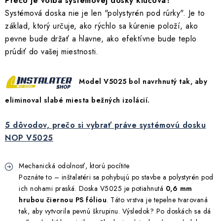
Prečo je voľba systémovej dosky kľúčová?
Kúrenie a chladenie
Systémová doska nie je len "polystyrén pod rúrky". Je to
základ, ktorý určuje, ako rýchlo sa kúrenie položí, ako
Komíny a dymovody
pevne bude držať a hlavne, ako efektívne bude teplo
prúdiť do vašej miestnosti.
Čerpadlá a vodárne
Model V5025 bol navrhnutý tak, aby
Filtrovanie a úprava vody
eliminoval slabé miesta bežných izolácií.
Záhrada a závlaha
5 dôvodov, prečo si vybrať práve systémovú dosku
NOP V5025
Vetranie a rekuperácia
Mechanická odolnosť, ktorú pocítite
Kúpeľňa a sanita
Poznáte to – inštalatéri sa pohybujú po stavbe a polystyrén pod
ich nohami praská. Doska V5025 je potiahnutá
0,6 mm
Spojovací materiál
hrubou čiernou PS fóliou
. Táto vrstva je tepelne tvarovaná
tak, aby vytvorila pevnú škrupinu. Výsledok? Po doskách sa dá