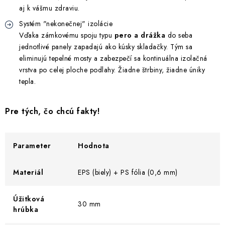
aj k vášmu zdraviu.
Systém "nekonečnej" izolácie
Vďaka zámkovému spoju typu
pero a drážka
do seba
jednotlivé panely zapadajú ako kúsky skladačky. Tým sa
eliminujú tepelné mosty a zabezpečí sa kontinuálna izolačná
vrstva po celej ploche podlahy. Žiadne štrbiny, žiadne úniky
tepla.
Pre tých, čo chcú fakty!
Parameter
Hodnota
Materiál
EPS (biely) + PS fólia (0,6 mm)
Úžitková
30 mm
hrúbka