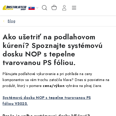
Prejsť
NÁKUPNÝ
Hľadať
na
KOŠÍK
obsah
Blog
VEĽKOOBCHOD
Ako ušetriť na podlahovom
AKO VYBRAŤ?
kúrení? Spoznajte systémovú
PREDAJŇA - RAKOVÁ
dosku NOP s tepelne
tvarovanou PS fóliou.
Inštalačný materiál
Plánujete podlahové vykurovanie a pri pohľade na ceny
Podlahové kúrenie
komponentov sa vám trochu zatočila hlava? Dnes si posvietime na
produkt, ktorý v pomere
cena/výkon
vyhráva na plnej čiare.
Ventily a armatúry
Systémovú dosku NOP s tepelne tvarovanou PS
fóliou V5025.
Meranie a regulácia