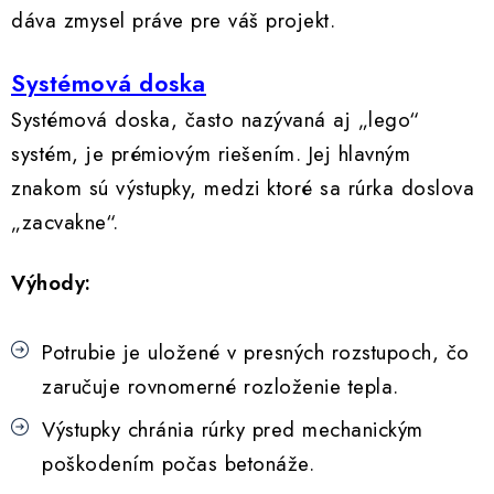
Kúrenie a chladenie
dáva zmysel práve pre váš projekt.
Komíny a dymovody
S
ystémová doska
Systémová doska, často nazývaná aj „lego“
Čerpadlá a vodárne
systém, je prémiovým riešením. Jej hlavným
znakom sú výstupky, medzi ktoré sa rúrka doslova
Filtrovanie a úprava vody
„zacvakne“.
Záhrada a závlaha
Výhody:
Vetranie a rekuperácia
Potrubie je uložené v presných rozstupoch, čo
Kúpeľňa a sanita
zaručuje rovnomerné rozloženie tepla.
Výstupky chránia rúrky pred mechanickým
Spojovací materiál
poškodením počas betonáže.