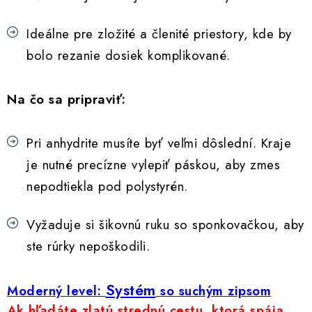
Ideálne pre zložité a členité priestory, kde by
bolo rezanie dosiek komplikované.
Na čo sa pripraviť:
Pri anhydrite musíte byť veľmi dôslední. Kraje
je nutné precízne vylepiť páskou, aby zmes
nepodtiekla pod polystyrén.
Vyžaduje si šikovnú ruku so sponkovačkou, aby
ste rúrky nepoškodili.
Systém
Moderný level:
so suchým zipsom
Ak hľadáte zlatú strednú cestu, ktorá spája