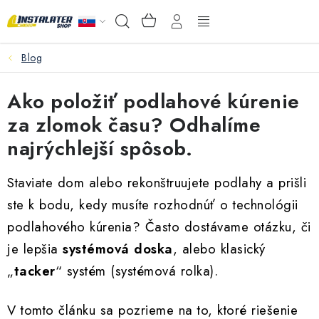
Prejsť
NÁKUPNÝ
Hľadať
na
KOŠÍK
obsah
Blog
VEĽKOOBCHOD
Ako položiť podlahové kúrenie
AKO VYBRAŤ?
za zlomok času? Odhalíme
PREDAJŇA - RAKOVÁ
najrýchlejší spôsob.
Inštalačný materiál
Staviate dom alebo rekonštruujete podlahy a prišli
ste k bodu, kedy musíte rozhodnúť o technológii
Podlahové kúrenie
podlahového kúrenia? Často dostávame otázku, či
je lepšia
systémová doska
, alebo klasický
Ventily a armatúry
„
tacker
“ systém (systémová rolka).
Meranie a regulácia
V tomto článku sa pozrieme na to, ktoré riešenie