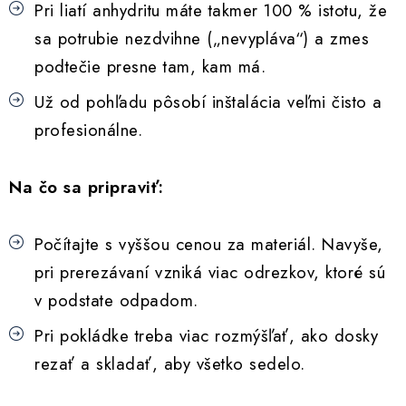
Akcie, Zľavy
Pri liatí anhydritu máte takmer 100 % istotu, že
sa potrubie nezdvihne („nevypláva“) a zmes
Kontakty
Poštovné a doprava
Obchodné podmienky
podtečie presne tam, kam má.
Reklamačné podmienky
Podmienky ochrany osobných údajov
Už od pohľadu pôsobí inštalácia veľmi čisto a
Obchodné podmienky požičovne náradia
Moja objednávka
profesionálne.
Na čo sa pripraviť:
Počítajte s vyššou cenou za materiál. Navyše,
pri prerezávaní vzniká viac odrezkov, ktoré sú
v podstate odpadom.
Pri pokládke treba viac rozmýšľať, ako dosky
rezať a skladať, aby všetko sedelo.