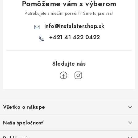
Pomôžeme vám s výberom
Potrebujete s niečím poradiť? Sme tu pre vás!
info
@
instalatershop.sk
+421 41 422 0422
Z
á
Všetko o nákupe
p
ä
Kontakty
Naša spoločnosť
t
Poštovné a doprava
i
SHOWROOM - poradňa pre vaše projekty