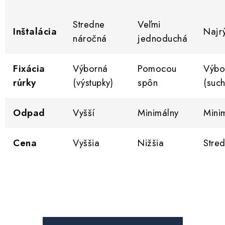
Stredne
Veľmi
Inštalácia
Najrý
náročná
jednoduchá
Fixácia
Výborná
Pomocou
Výbo
rúrky
(výstupky)
spôn
(such
Odpad
Vyšší
Minimálny
Mini
Cena
Vyššia
Nižšia
Stre