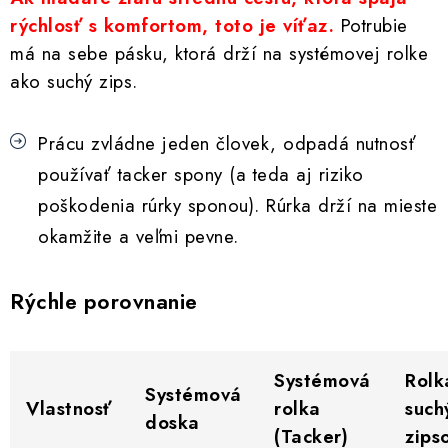
rýchlosť s komfortom, toto je víťaz.
Potrubie
má na sebe pásku, ktorá drží na systémovej rolke
ako suchý zips.
Prácu zvládne jeden človek, odpadá nutnosť
používať tacker spony (a teda aj riziko
poškodenia rúrky sponou). Rúrka drží na mieste
okamžite a veľmi pevne.
Rýchle porovnanie
Systémová
Rolk
Systémová
Vlastnosť
rolka
such
doska
(Tacker)
zips