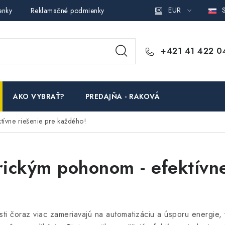
EUR
S
enky
Reklamačné podmienky
Podmienky ochrany osobných ú
+421 41 422 0
AKO VYBRAŤ?
PREDAJŇA - RAKOVÁ
ktívne riešenie pre každého!
trickým pohonom - efektívn
i čoraz viac zameriavajú na automatizáciu a úsporu energie,