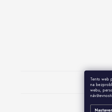
Tento web p
na bezprob
webu, perso
návštevnosti
C
Nastaven