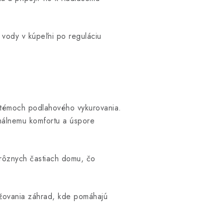
u vody v kúpeľni po reguláciu
ystémoch podlahového vykurovania.
ximálnemu komfortu a úspore
 rôznych častiach domu, čo
lažovania záhrad, kde pomáhajú