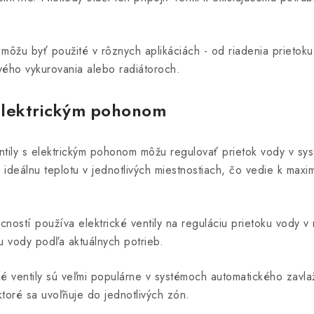
ly môžu byť použité v rôznych aplikáciách - od riadenia prietok
vého vykurovania alebo radiátoroch.
 elektrickým pohonom
ntily s elektrickým pohonom môžu regulovať prietok vody v s
ť ideálnu teplotu v jednotlivých miestnostiach, čo vedie k ma
ostí používa elektrické ventily na reguláciu prietoku vody v
 vody podľa aktuálnych potrieb.
cké ventily sú veľmi populárne v systémoch automatického zav
ktoré sa uvoľňuje do jednotlivých zón.