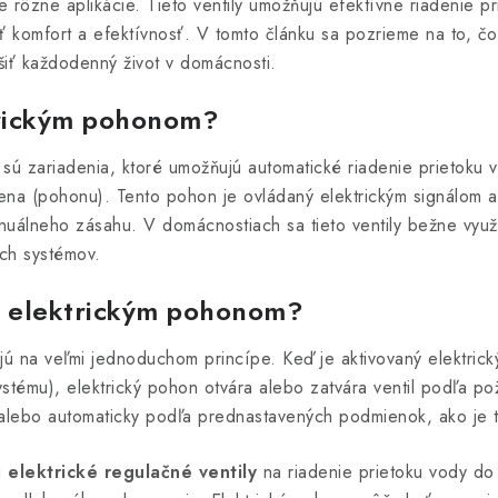
 rôzne aplikácie. Tieto ventily umožňujú efektívne riadenie pr
 komfort a efektívnosť. V tomto článku sa pozrieme na to, čo
iť každodenný život v domácnosti.
ktrickým pohonom?
sú zariadenia, ktoré umožňujú automatické riadenie prietoku v
na (pohonu). Tento pohon je ovládaný elektrickým signálom a
nuálneho zásahu. V domácnostiach sa tieto ventily bežne využ
ých systémov.
 s elektrickým pohonom?
jú na veľmi jednoduchom princípe. Keď je aktivovaný elektrický
stému), elektrický pohon otvára alebo zatvára ventil podľa pož
alebo automaticky podľa prednastavených podmienok, ako je t
ú
elektrické regulačné ventily
na riadenie prietoku vody do