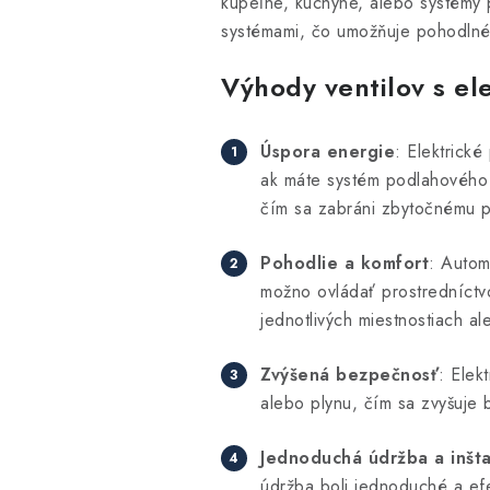
kúpeľne, kuchyne, alebo systémy 
systémami, čo umožňuje pohodlné o
Výhody ventilov s e
Úspora energie
: Elektrick
ak máte systém podlahového v
čím sa zabráni zbytočnému p
Pohodlie a komfort
: Autom
možno ovládať prostredníctv
jednotlivých miestnostiach a
Zvýšená bezpečnosť
: Elek
alebo plynu, čím sa zvyšuje
Jednoduchá údržba a inšta
údržba boli jednoduché a efek