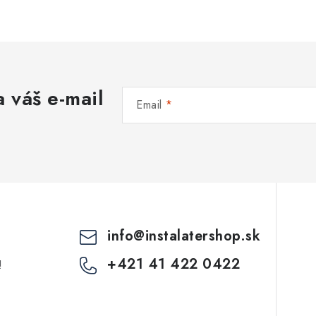
 váš e-mail
Email
info
@
instalatershop.sk
+421 41 422 0422
!