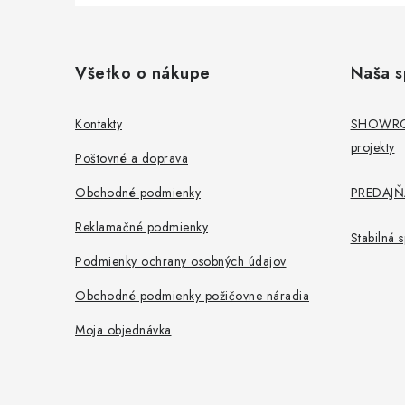
Z
á
Všetko o nákupe
Naša s
p
ä
Kontakty
SHOWROO
projekty
t
Poštovné a doprava
i
Obchodné podmienky
PREDAJŇA
e
Reklamačné podmienky
Stabilná
Podmienky ochrany osobných údajov
Obchodné podmienky požičovne náradia
Moja objednávka