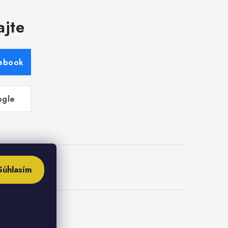
ajte
cebook
ogle
Súhlasím
ies