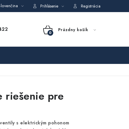
lovenčina
dajov
Obchodné podmienky požičovne náradia
Moja objedná
Prihlásenie
Registrácia
NÁKUPNÝ
422
Prázdny košík
KOŠÍK
e riešenie pre
ventily s elektrickým pohonom