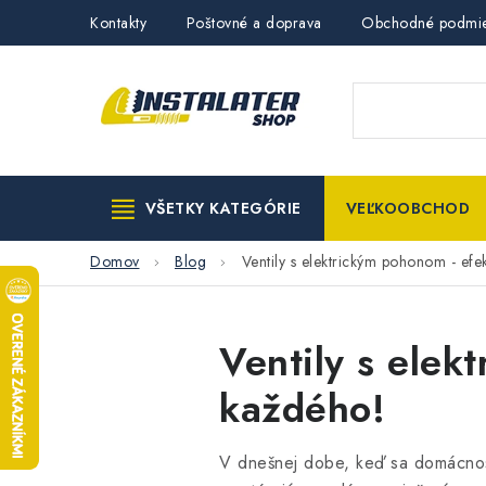
Prejsť
Kontakty
Poštovné a doprava
Obchodné podmi
na
obsah
VŠETKY KATEGÓRIE
VEĽKOOBCHOD
Domov
Blog
Ventily s elektrickým pohonom - efe
Ventily s elek
každého!
V dnešnej dobe, keď sa domácnost