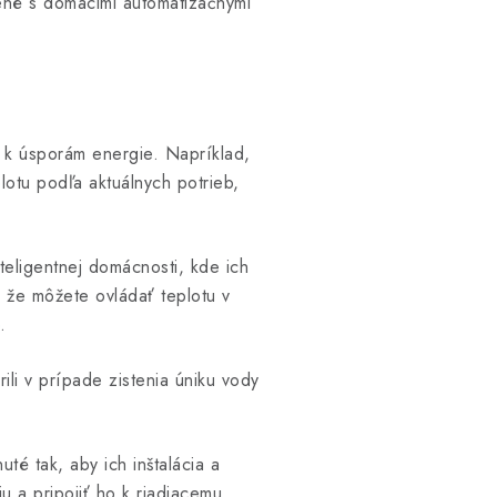
ené s domácimi automatizačnými
e k úsporám energie. Napríklad,
lotu podľa aktuálnych potrieb,
teligentnej domácnosti, kde ich
 že môžete ovládať teplotu v
.
rili v prípade zistenia úniku vody
té tak, aby ich inštalácia a
u a pripojiť ho k riadiacemu