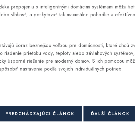
ďaka prepojeniu s inteligentnými domácimi systémami môžu tiet
alebo vlhkosť, a poskytovať tak maximálne pohodlie a efektívno
stávajú čoraz bežnejšou voľbou pre domácnosti, ktoré chcú zv
 o riadenie prietoku vody, teploty alebo závlahových systémov,
icky úsporné riešenie pre moderný domov. S ich pomocou môže
spôsobiť nastavenia podľa svojich individuálnych potrieb.
PREDCHÁDZAJÚCI ČLÁNOK
ĎALŠÍ ČLÁNOK