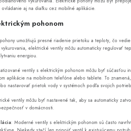
podlahového vykurovania. Elektrické pohony môžu byť prepoj
vládanie aj na diaľku cez mobilné aplikácie.
lektrickým pohonom
é pohony umožňujú presné riadenie prietoku a teploty, čo vedi
ykurovania, elektrické ventily môžu automaticky regulovať tep
lytvaniu energiou.
atizované ventily s elektrickým pohonom môžu byť súčasťou in
om aplikácie na mobilnom telefóne alebo tablete. To znamená,
lebo nastavovať prietok vody v systémoch podľa svojich potrieb
trické ventily môžu byť nastavené tak, aby sa automaticky zatvo
 bezpečnosť v domácnosti.
lácia
: Moderné ventily s elektrickým pohonom sú často navrhnu
tívne. Niekedy stačí len pripojiť ventil k existujúcemu potrubi