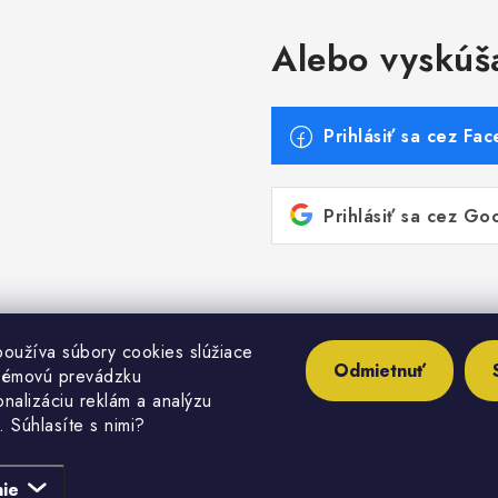
Alebo vyskúš
Prihlásiť sa cez Fa
Prihlásiť sa cez Go
oužíva súbory cookies slúžiace
Odmietnuť
lémovú prevádzku
nalizáciu reklám a analýzu
. Súhlasíte s nimi?
opyright 2026
Inštalatérshop
. Všetky práva vyhradené.
Upraviť nastavenie cook
ie