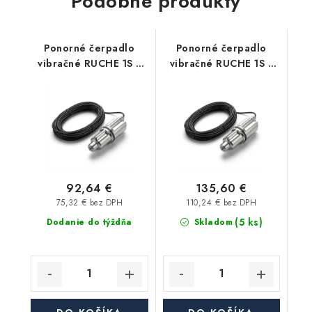
Podobné produkty
Ponorné čerpadlo
Ponorné čerpadlo
vibračné RUCHE 1S s
vibračné RUCHE 1S s
25m káblom - spodné
50m káblom - spodné
sanie
sanie
92,64 €
135,60 €
75,32 € bez DPH
110,24 € bez DPH
(5 ks)
Dodanie do týždňa
Skladom