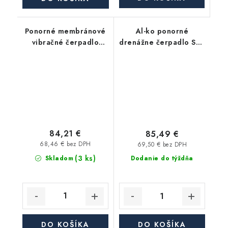
Ponorné membránové
Al-ko ponorné
vibračné čerpadlo
drenážne čerpadlo Sub
RUCHE 2H s 15m
12000 Ds Comfort
káblom - vrchné sanie
84,21 €
85,49 €
68,46 € bez DPH
69,50 € bez DPH
(3 ks)
Skladom
Dodanie do týždňa
DO KOŠÍKA
DO KOŠÍKA