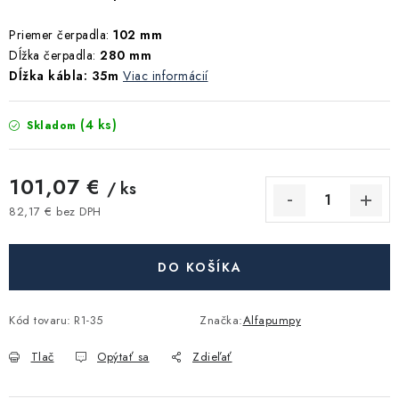
Akcie, Zľavy
Priemer čerpadla:
102 mm
Dĺžka čerpadla:
280 mm
Kontakty
Poštovné a doprava
Obchodné podmienky
Dĺžka kábla: 35m
Viac informácií
Reklamačné podmienky
Podmienky ochrany osobných údajov
(4 ks)
Skladom
Obchodné podmienky požičovne náradia
Moja objednávka
101,07 €
/ ks
82,17 € bez DPH
Jednotková cena:
DO KOŠÍKA
Kód tovaru:
R1-35
Značka:
Alfapumpy
Tlač
Opýtať sa
Zdieľať