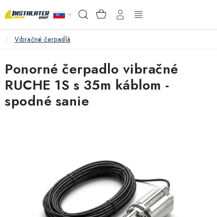
Prejsť
NÁKUPNÝ
Hľadať
na
KOŠÍK
obsah
Vibračné čerpadlá
VEĽKOOBCHOD
Ponorné čerpadlo vibračné
AKO VYBRAŤ?
RUCHE 1S s 35m káblom -
PREDAJŇA - RAKOVÁ
spodné sanie
Inštalačný materiál
Podlahové kúrenie
Ventily a armatúry
Meranie a regulácia