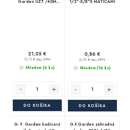
Garden UZ7 /40M
1/2"-5/8"S MATICAMI
1/2", /35M 5/8", /30M
3/4"
21,05 €
0,86 €
17,11 € bez DPH
0,70 € bez DPH
(6 ks)
(16 ks)
Skladom
Skladom
DO KOŠÍKA
DO KOŠÍKA
G. F. Garden hadicový
G.F.Garden záhradná