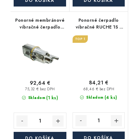
DO KOŠÍKA
DO KOŠÍKA
Ponorné membránové
Ponorné čerpadlo
vibračné čerpadlo
vibračné RUCHE 1S s
RUCHE 2H s 25m
15m káblom - spodné
TOP 1
káblom - vrchné sanie
sanie
84,21 €
92,64 €
68,46 € bez DPH
75,32 € bez DPH
(4 ks)
(1 ks)
Skladom
Skladom
DO KOŠÍKA
DO KOŠÍKA