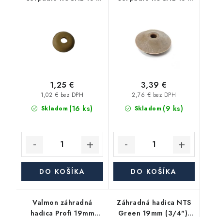
1NG ) a 2T: náhradný
1NG ) a 2T: náhradný
sací ventil / spätná
výtlačný ventil / UFO /
klapka / poz.5 ( ND-
poz.4 ( ND-1157 )
1176 )
1,25 €
3,39 €
1,02 € bez DPH
2,76 € bez DPH
(16 ks)
(9 ks)
Skladom
Skladom
DO KOŠÍKA
DO KOŠÍKA
Valmon záhradná
Záhradná hadica NTS
hadica Profi 19mm
Green 19mm (3/4"),