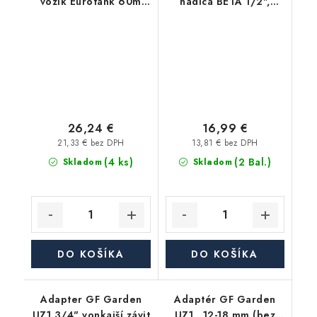
vozík Eurotank 60m
hadica BETA 1/2",
1/2"
balenie 25m
26,24 €
16,99 €
21,33 € bez DPH
13,81 € bez DPH
(4 ks)
(2 Bal.)
Skladom
Skladom
DO KOŠÍKA
DO KOŠÍKA
Adapter GF Garden
Adaptér GF Garden
UZ1 3/4" vonkajší závit
UZ1 . 12-18 mm (bez