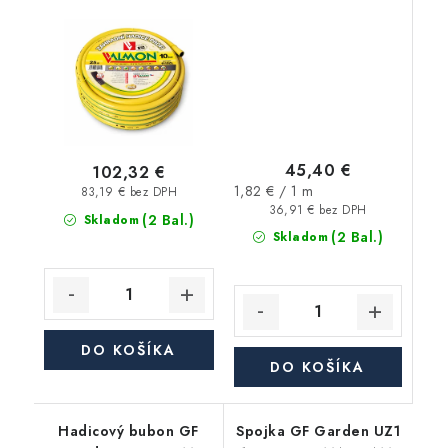
(3/4"), balenie 50m
balenie 25m
45,40 €
102,32 €
Jednotková
1,82 € / 1 m
83,19 € bez DPH
cena:
36,91 € bez DPH
(2 Bal.)
Skladom
(2 Bal.)
Skladom
DO KOŠÍKA
DO KOŠÍKA
Hadicový bubon GF
Spojka GF Garden UZ1