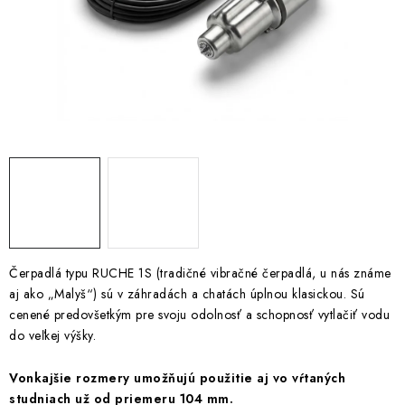
Kúrenie a chladenie
Komíny a dymovody
Čerpadlá a vodárne
Filtrovanie a úprava vody
Záhrada a závlaha
Vetranie a rekuperácia
Čerpadlá typu RUCHE 1S (tradičné vibračné čerpadlá, u nás známe
aj ako „Malyš“) sú v záhradách a chatách úplnou klasickou. Sú
Kúpeľňa a sanita
cenené predovšetkým pre svoju odolnosť a schopnosť vytlačiť vodu
do veľkej výšky.
Spojovací materiál
Vonkajšie rozmery umožňujú použitie aj vo vŕtaných
studniach už od priemeru 104 mm.