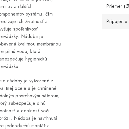
Priemer (Ø
entilov a ďalších
omponentov systému, čím
redlžuje ich životnosť a
Pripojenie
vyšuje spoľahlivosť
revádzky. Nádoba je
ybavená kvalitnou membránou
re pitnú vodu, ktorá
abezpečuje hygienickú
revádzku.
elo nádoby je vytvorené z
valitnej ocele a je chránené
dolným povrchovým náterom,
torý zabezpečuje dlhú
ivotnosť a odolnosť voči
orózii. Nádoba je navrhnutá
re jednoduchú montáž a