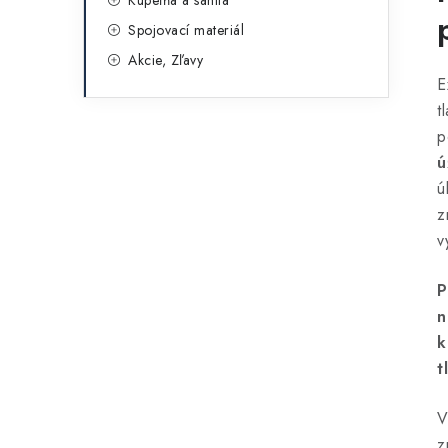
Kúpeľňa a sanita
Spojovací materiál
Akcie, Zľavy
E
t
p
ú
ú
z
v
P
n
k
t
V
z