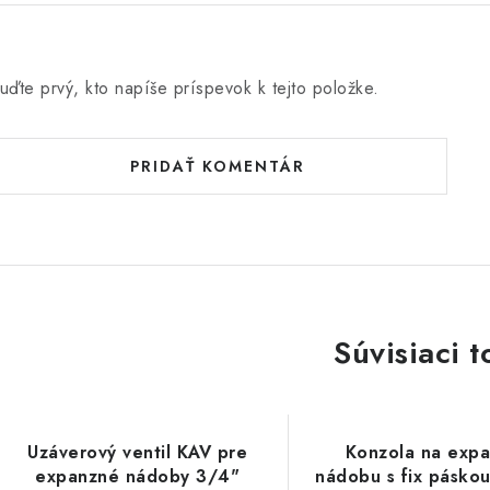
uďte prvý, kto napíše príspevok k tejto položke.
PRIDAŤ KOMENTÁR
Súvisiaci t
Uzáverový ventil KAV pre
Konzola na exp
expanzné nádoby 3/4"
nádobu s fix pásko