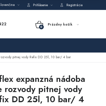
lovenčina
dajov
Obchodné podmienky požičovne náradia
Moja objedná
Prihlásenie
Registrácia
NÁKUPNÝ
422
Prázdny košík
KOŠÍK
ozvody pitnej vody Refix DD 25l, 10 bar/ 4 bar
flex expanzná nádoba
e rozvody pitnej vody
fix DD 25l, 10 bar/ 4