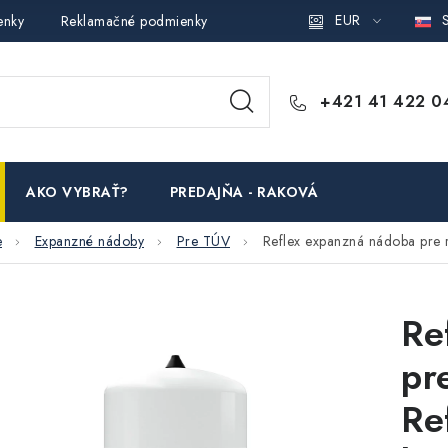
EUR
S
enky
Reklamačné podmienky
Podmienky ochrany osobných ú
+421 41 422 0
AKO VYBRAŤ?
PREDAJŇA - RAKOVÁ
e
Expanzné nádoby
Pre TÚV
Reflex expanzná nádoba pre r
Re
pr
Re