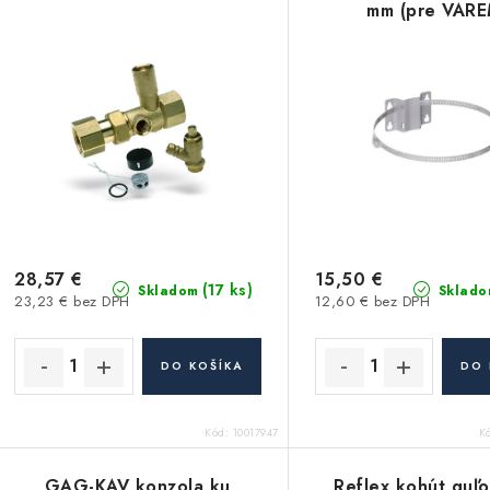
mm (pre VARE
ExtraVAREM, Reflex
28,57 €
15,50 €
(17 ks)
Skladom
Sklado
23,23 € bez DPH
12,60 € bez DPH
DO KOŠÍKA
DO 
Kód:
10017947
K
GAG-KAV konzola ku
Reflex kohút guľ