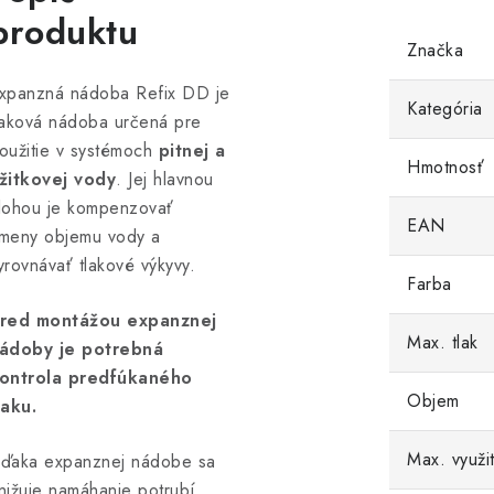
produktu
Značka
xpanzná nádoba Refix DD je
Kategória
laková nádoba určená pre
oužitie v systémoch
pitnej a
Hmotnosť
žitkovej vody
. Jej hlavnou
lohou je kompenzovať
EAN
meny objemu vody a
yrovnávať tlakové výkyvy.
Farba
red montážou expanznej
Max. tlak
ádoby je potrebná
ontrola predfúkaného
Objem
laku.
Max. využit
ďaka expanznej nádobe sa
nižuje namáhanie potrubí,