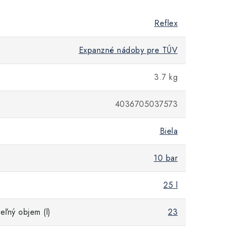
Reflex
Expanzné nádoby pre TÚV
3.7 kg
4036705037573
Biela
10 bar
25 l
eľný objem (l)
23