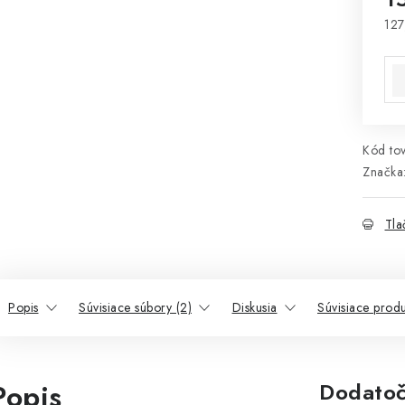
127
Jed
Kód tov
Značka
Tla
Popis
Súvisiace súbory (2)
Diskusia
Súvisiace produ
Popis
Dodatoč