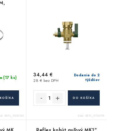
M,
 a iné)
34,44 €
Dodanie do 2
(17 ks)
m
týždňov
28 € bez DPH
KOŠÍKA
DO KOŠÍKA
ód:
REFL_9200140
Kód:
REFL_9116799
ový MK
Reflex kohút guľový MK1"