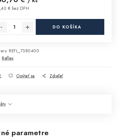
/ ks
,40 € bez DPH
notková cena:
DO KOŠÍKA
aru:
REFL_7380400
:
Reflex
č
Opýtať sa
Zdieľať
kty
né parametre