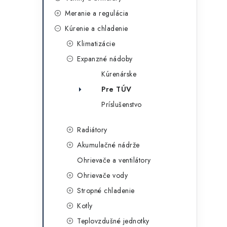
g
ý
Meranie a regulácia
ó
Kúrenie a chladenie
p
r
Klimatizácie
a
i
Expanzné nádoby
e
n
Kúrenárske
e
Pre TÚV
Príslušenstvo
l
Radiátory
Akumulačné nádrže
Ohrievače a ventilátory
Ohrievače vody
Stropné chladenie
Kotly
Teplovzdušné jednotky