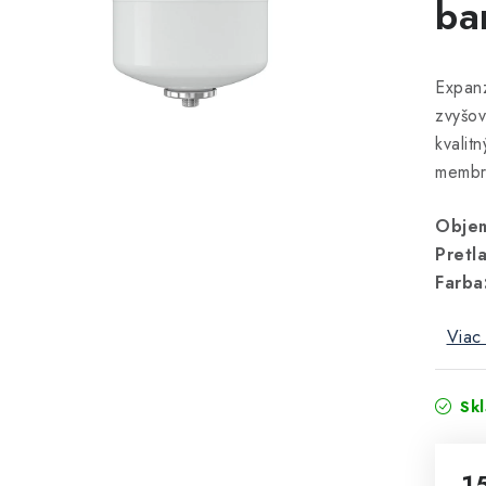
ba
Expanz
zvyšov
kvalit
membr
Objem
Pretl
Farba
Viac 
Sk
1