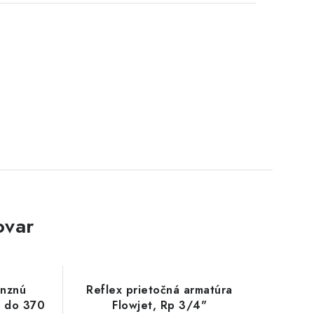
ovar
anznú
Reflex prietočná armatúra
u do 370
Flowjet, Rp 3/4"