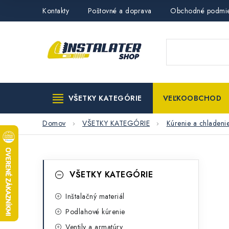
Prejsť
Kontakty
Poštovné a doprava
Obchodné podmi
na
obsah
VŠETKY KATEGÓRIE
VEĽKOOBCHOD
Domov
VŠETKY KATEGÓRIE
Kúrenie a chladeni
B
K
Preskočiť
VŠETKY KATEGÓRIE
kategórie
a
o
t
Inštalačný materiál
č
Podlahové kúrenie
e
n
Ventily a armatúry