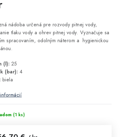
r
ná nádoba určená pre rozvody pitnej vody,
anie tlaku vody a ohrev pitnej vody. Vyznačuje sa
ným spracovaním, odolným náterom a hygienickou
ánou.
 (l):
25
ak (bar):
4
:
biela
informácií
ladom
(1 ks)
56,70 €