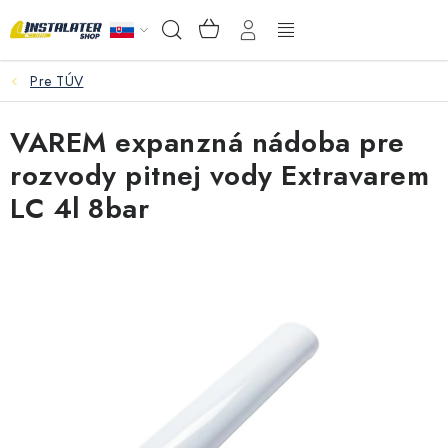
Prejsť
NÁKUPNÝ
Hľadať
na
KOŠÍK
obsah
Pre TÚV
VEĽKOOBCHOD
VAREM expanzná nádoba pre
AKO VYBRAŤ?
rozvody pitnej vody Extravarem
PREDAJŇA - RAKOVÁ
LC 4l 8bar
Inštalačný materiál
Podlahové kúrenie
Ventily a armatúry
Meranie a regulácia