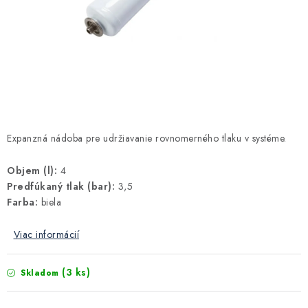
Kúrenie a chladenie
Komíny a dymovody
Čerpadlá a vodárne
Filtrovanie a úprava vody
Expanzná nádoba pre udržiavanie rovnomerného tlaku v systéme.
Záhrada a závlaha
Objem (l):
4
Predfúkaný tlak (bar):
3,5
Vetranie a rekuperácia
Farba:
biela
Viac informácií
Kúpeľňa a sanita
(3 ks)
Skladom
Spojovací materiál