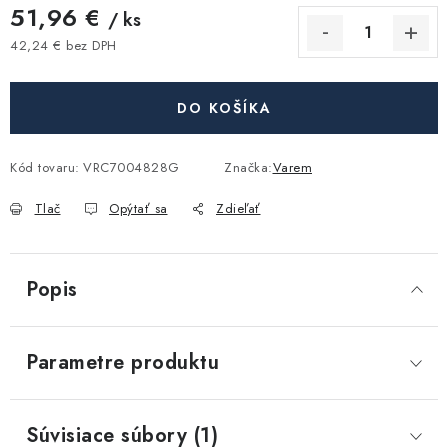
Akcie, Zľavy
51,96 €
/ ks
42,24 € bez DPH
Jednotková cena:
Kontakty
Poštovné a doprava
Obchodné podmienky
Reklamačné podmienky
DO KOŠÍKA
Podmienky ochrany osobných údajov
Obchodné podmienky požičovne náradia
Moja objednávka
Kód tovaru:
VRC7004828G
Značka:
Varem
Tlač
Opýtať sa
Zdieľať
Popis
Parametre produktu
Súvisiace súbory (1)