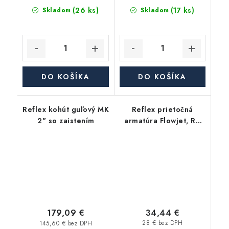
(26 ks)
(17 ks)
Skladom
Skladom
DO KOŠÍKA
DO KOŠÍKA
Reflex kohút guľový MK
Reflex prietočná
2" so zaistením
armatúra Flowjet, Rp
3/4"
34,44 €
179,09 €
28 € bez DPH
145,60 € bez DPH