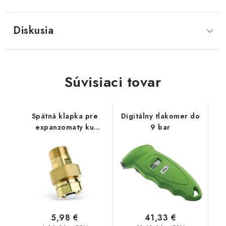
Diskusia
Súvisiaci tovar
Spätná klapka pre
Digitálny tlakomer do
expanzomaty ku
9 bar
konzole UWK20
5,98 €
41,33 €