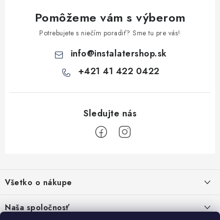
Pomôžeme vám s výberom
Potrebujete s niečím poradiť? Sme tu pre vás!
info
@
instalatershop.sk
+421 41 422 0422
Z
á
Všetko o nákupe
p
ä
Kontakty
Naša spoločnosť
t
Poštovné a doprava