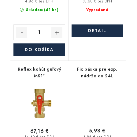
4,86 € bez DPH
33,60 € bez DPH
(41 ks)
Skladom
Vypredané
DETAIL
DO KOŠÍKA
Reflex kohút guľový
Fix páska pre exp.
MK1"
nádrže do 24L
5,98 €
67,16 €
4,86 € bez DPH