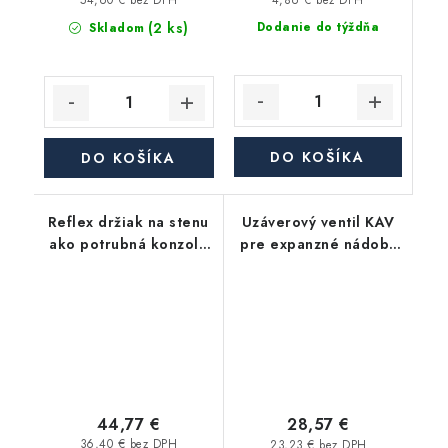
54,60 € bez DPH
(2 ks)
Dodanie do týždňa
Skladom
DO KOŠÍKA
DO KOŠÍKA
Reflex držiak na stenu
Uzáverový ventil KAV
ako potrubná konzola
pre expanzné nádoby
pre N & S 8-25L
3/4"
44,77 €
28,57 €
36,40 € bez DPH
23,23 € bez DPH