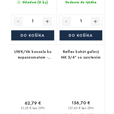
(9 ks)
Skladom
Dodanie do týždňa
DO KOŠÍKA
DO KOŠÍKA
UWK/VA konzola ku
Reflex kohút guľový
expanzomatom -
MK 5/4" so zaistením
nerezová
156,70 €
62,79 €
127,40 € bez DPH
51,05 € bez DPH