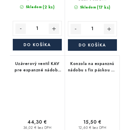
(2 ks)
(17 ks)
Skladom
Skladom
DO KOŠÍKA
DO KOŠÍKA
Uzáverový ventil KAV
Konzola na expanznú
pre expanzné nádoby
nádobu s fix páskou do
1"
370 mm (pre VAREM,
ExtraVAREM, Reflex a
iné)
44,30 €
15,50 €
36,02 € bez DPH
12,60 € bez DPH