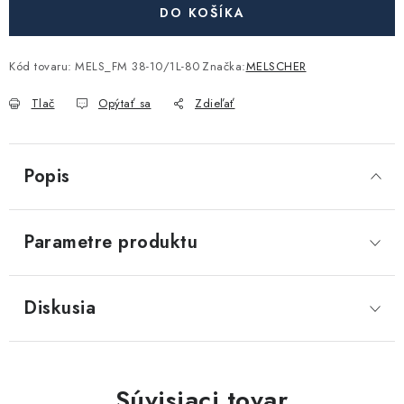
Akcie, Zľavy
DO KOŠÍKA
Kontakty
Poštovné a doprava
Obchodné podmienky
Kód tovaru:
MELS_FM 38-10/1L-80
Značka:
MELSCHER
Reklamačné podmienky
Tlač
Opýtať sa
Zdieľať
Podmienky ochrany osobných údajov
Obchodné podmienky požičovne náradia
Moja objednávka
Popis
Parametre produktu
Diskusia
Súvisiaci tovar