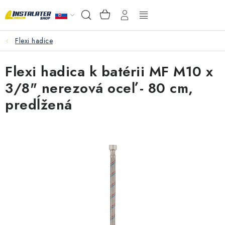
Prejsť
NÁKUPNÝ
Hľadať
na
KOŠÍK
obsah
Flexi hadice
VEĽKOOBCHOD
Flexi hadica k batérii MF M10 x
AKO VYBRAŤ?
3/8" nerezová oceľ - 80 cm,
PREDAJŇA - RAKOVÁ
predĺžená
Inštalačný materiál
Podlahové kúrenie
Ventily a armatúry
Meranie a regulácia