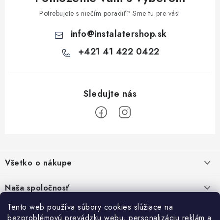
Potrebujete s niečím poradiť? Sme tu pre vás!
info
@
instalatershop.sk
+421 41 422 0422
Z
á
Všetko o nákupe
p
ä
Kontakty
Naša spoločnosť
t
Poštovné a doprava
i
Tento web používa súbory cookies slúžiace na
SHOWROOM - poradňa pre vaše projekty
Prihlásenie
bezproblémovú prevádzku webu, personalizáciu reklám a
Obchodné podmienky