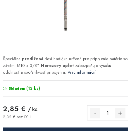
Kúrenie a chladenie
Komíny a dymovody
Čerpadlá a vodárne
Filtrovanie a úprava vody
Špeciálna
predĺžená
flexi hadička určená pre pripojenie batérie so
závitmi M10 a 3/8".
Nerezový oplet
zabezpečuje vysokú
Záhrada a závlaha
odolnosť a spoľahlivosť pripojenia.
Viac informácií
Vetranie a rekuperácia
(13 ks)
Skladom
Kúpeľňa a sanita
2,85 €
/ ks
Spojovací materiál
2,32 € bez DPH
Jednotková cena: