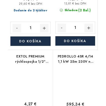
13,81 € bez DPH
29,60 € bez DPH
(2 Bal.)
Skladom
Dodanie do 2 týždňov
DO KOŠÍKA
DO KOŠÍKA
EXTOL PREMIUM
PEDROLLO 4SR 4/14
rýchlospojka 1/2"
1,1 kW 25m 230V na
mosadz, so STOP
čistú vodu
ventilom
4,27 €
595,34 €