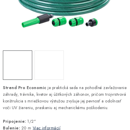
Kúrenie a chladenie
Komíny a dymovody
Čerpadlá a vodárne
Filtrovanie a úprava vody
Záhrada a závlaha
Vetranie a rekuperácia
Strend Pro Economic
je praktická sada na pohodlné zavlažovanie
záhrady, trávnika, kvetov aj úžitkových záhonov, pričom trojvrstvová
Kúpeľňa a sanita
konštrukcia s mriežkovou výstužou zvyšuje jej pevnosť a odolnosť
voči UV žiareniu, praskaniu aj mechanickému poškodeniu.
Spojovací materiál
Pripojenie:
1/2"
Balenie:
20 m
Viac informácií