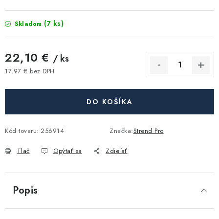
Akcie, Zľavy
(7 ks)
Skladom
Kontakty
Poštovné a doprava
Obchodné podmienky
Reklamačné podmienky
22,10 €
/ ks
Podmienky ochrany osobných údajov
17,97 € bez DPH
Obchodné podmienky požičovne náradia
Moja objednávka
Jednotková cena:
DO KOŠÍKA
Kód tovaru:
256914
Značka:
Strend Pro
Tlač
Opýtať sa
Zdieľať
Popis