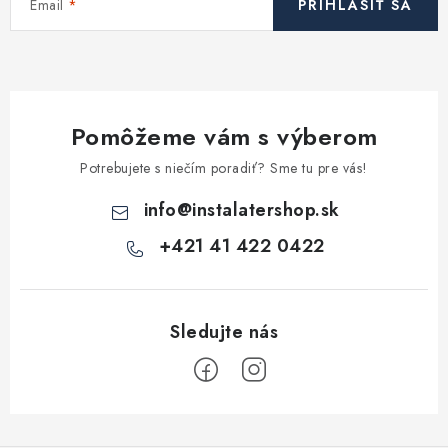
Email
PRIHLÁSIŤ SA
Pomôžeme vám s výberom
Potrebujete s niečím poradiť? Sme tu pre vás!
info
@
instalatershop.sk
+421 41 422 0422
Z