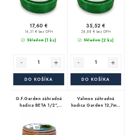
17,60 €
35,52 €
14,31 € bez DPH
28,88 € bez DPH
(1 ks)
(2 ks)
Skladom
Skladom
DO KOŠÍKA
DO KOŠÍKA
G.F.Garden záhradná
Valmon záhradná
hadica BETA 1/2",
hadica Garden 12,7mm
balenie 25m
(1/2"), balenie 10m