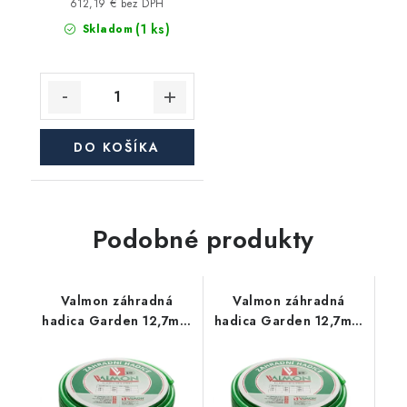
612,19 € bez DPH
(1 ks)
Skladom
DO KOŠÍKA
Podobné produkty
Valmon záhradná
Valmon záhradná
hadica Garden 12,7mm
hadica Garden 12,7mm
(1/2"), balenie 25m
(1/2"), balenie 50m