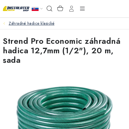
Prejsť
NÁKUPNÝ
Hľadať
na
KOŠÍK
obsah
Záhradné hadice klasické
VEĽKOOBCHOD
Strend Pro Economic záhradná
AKO VYBRAŤ?
hadica 12,7mm (1/2"), 20 m,
PREDAJŇA - RAKOVÁ
sada
Inštalačný materiál
Podlahové kúrenie
Ventily a armatúry
Meranie a regulácia