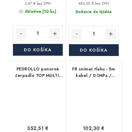
3,47 € bez DPH
484,02 € bez DPH
(10 ks)
Skladom
Dodanie do týždňa
DO KOŠÍKA
DO KOŠÍKA
PEDROLLO ponorné
FR snímać tlaku - 5m
čerpadlo TOP MULTI-
kabel / 0-1MPa /
TECH/2 Automat
G1/4" / nerez
352,51 €
102,30 €