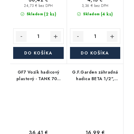
24,73 € bez DPH
3,36 € bez DPH
(2 ks)
(4 ks)
Skladom
Skladom
DO KOŠÍKA
DO KOŠÍKA
GF7 Vozík hadicový
G.F.Garden záhradná
plastový - TANK 70m
hadica BETA 1/2",
1/2", 50m 3/4"
balenie 25m
16,99 €
36,41 €