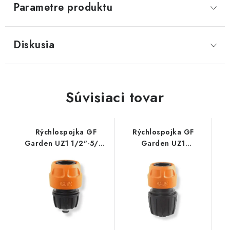
Parametre produktu
Diskusia
Súvisiaci tovar
Rýchlospojka GF
Rýchlospojka GF
Garden UZ1 1/2"-5/8"
Garden UZ1
so stop ventilom
1/2"-5/8"-3/4"