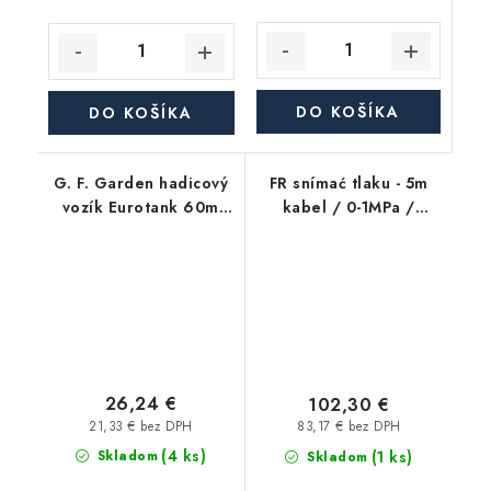
DO KOŠÍKA
DO KOŠÍKA
G. F. Garden hadicový
FR snímać tlaku - 5m
vozík Eurotank 60m
kabel / 0-1MPa /
1/2"
G1/4" / nerez
26,24 €
102,30 €
21,33 € bez DPH
83,17 € bez DPH
(4 ks)
(1 ks)
Skladom
Skladom