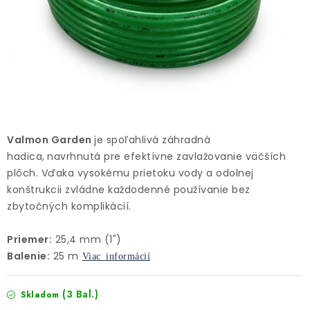
Kúrenie a chladenie
Komíny a dymovody
Čerpadlá a vodárne
Filtrovanie a úprava vody
Valmon Garden
je spoľahlivá záhradná
hadica,
navrhnutá pre efektívne zavlažovanie väčších
Záhrada a závlaha
plôch. Vďaka vysokému prietoku vody a odolnej
konštrukcii zvládne každodenné používanie bez
Vetranie a rekuperácia
zbytočných komplikácií.
Kúpeľňa a sanita
Priemer:
25,4 mm (1")
Balenie:
25 m
Viac informácií
Spojovací materiál
(3 Bal.)
Skladom