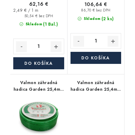
62,16 €
106,64 €
Jednotková
2,49 € / 1 m
86,70 € bez DPH
cena:
50,54 € bez DPH
(2 ks)
Skladom
(1 Bal.)
Skladom
DO KOŠÍKA
DO KOŠÍKA
Valmon záhradná
Valmon záhradná
hadica Garden 25,4mm
hadica Garden 25,4mm
(1"), balenie 20m
(1"), balenie 15m