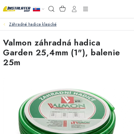
Prejsť
NÁKUPNÝ
Hľadať
na
KOŠÍK
obsah
Záhradné hadice klasické
VEĽKOOBCHOD
Valmon záhradná hadica
AKO VYBRAŤ?
Garden 25,4mm (1"), balenie
PREDAJŇA - RAKOVÁ
25m
Inštalačný materiál
Podlahové kúrenie
Ventily a armatúry
Meranie a regulácia