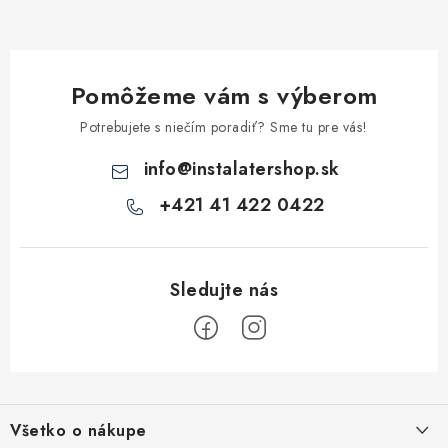
Pomôžeme vám s výberom
Potrebujete s niečím poradiť? Sme tu pre vás!
info
@
instalatershop.sk
+421 41 422 0422
Z
á
Všetko o nákupe
p