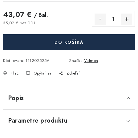
Akcie, Zľavy
43,07 €
/ Bal.
Kontakty
Poštovné a doprava
Obchodné podmienky
35,02 € bez DPH
Jednotková cena:
Reklamačné podmienky
Podmienky ochrany osobných údajov
DO KOŠÍKA
Obchodné podmienky požičovne náradia
Moja objednávka
Kód tovaru:
111202525A
Značka:
Valmon
Tlač
Opýtať sa
Zdieľať
Popis
Parametre produktu