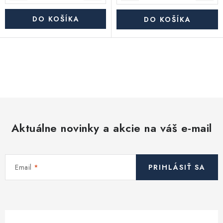
DO KOŠÍKA
DO KOŠÍKA
O
v
l
á
d
Aktuálne novinky a akcie na váš e-mail
a
c
i
Email
PRIHLÁSIŤ SA
e
p
r
v
k