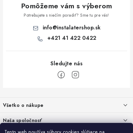
Pomôžeme vám s výberom
y
v
Potrebujete s niečím poradiť? Sme tu pre vás!
ý
info
@
instalatershop.sk
p
i
+421 41 422 0422
s
u
Z
á
Všetko o nákupe
p
ä
Kontakty
Naša spoločnosť
t
Poštovné a doprava
Tento web používa súbory cookies slúžiace na
SHOWROOM - poradňa pre vaše projekty