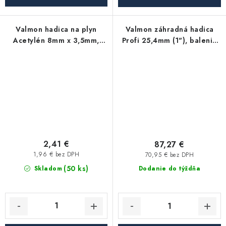
Valmon hadica na plyn
Valmon záhradná hadica
Acetylén 8mm x 3,5mm,
Profi 25,4mm (1"), balenie
balenie 50m
25m
2,41 €
87,27 €
1,96 € bez DPH
70,95 € bez DPH
(50 ks)
Skladom
Dodanie do týždňa