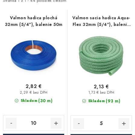
i
e
Stránka
1
z
1
-
44
položiek celkom
Kúrenie a chladenie
s
n
p
i
Valmon hadica plochá
Valmon sacia hadica Aqua-
Komíny a dymovody
32mm (5/4"), balenie 50m
Flex 32mm (5/4"), balenie
r
e
30m
o
p
Čerpadlá a vodárne
d
r
u
o
Filtrovanie a úprava vody
k
d
t
u
Záhrada a závlaha
o
k
v
t
2,82 €
2,13 €
Vetranie a rekuperácia
o
2,29 € bez DPH
1,73 € bez DPH
(30 m)
v
(93 m)
Skladom
Skladom
Kúpeľňa a sanita
Spojovací materiál