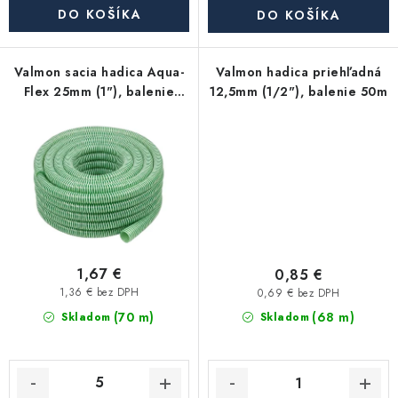
Akcie, Zľavy
DO KOŠÍKA
DO KOŠÍKA
Kontakty
Poštovné a doprava
Obchodné podmienky
Valmon sacia hadica Aqua-
Valmon hadica priehľadná
Reklamačné podmienky
Flex 25mm (1"), balenie
12,5mm (1/2"), balenie 50m
30m
Podmienky ochrany osobných údajov
Obchodné podmienky požičovne náradia
Moja objednávka
1,67 €
0,85 €
1,36 € bez DPH
0,69 € bez DPH
(70 m)
(68 m)
Skladom
Skladom