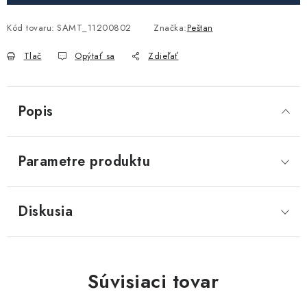
Akcie, Zľavy
Kód tovaru:
SAMT_11200802
Značka:
Peštan
Kontakty
Poštovné a doprava
Obchodné podmienky
Tlač
Opýtať sa
Zdieľať
Reklamačné podmienky
Podmienky ochrany osobných údajov
Obchodné podmienky požičovne náradia
Popis
Moja objednávka
Parametre produktu
Diskusia
Súvisiaci tovar