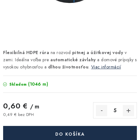
Kúrenie a chladenie
Komíny a dymovody
Čerpadlá a vodárne
Flexibilná HDPE rúra
na rozvod
pitnej a úžitkovej vody
v
Filtrovanie a úprava vody
zemi. Ideálna voľba pre
automatické závlahy
a domové prípojky s
vysokou ohybnosťou a
dlhou životnosťou
.
Viac informácií
Záhrada a závlaha
(1046 m)
Skladom
Vetranie a rekuperácia
0,60 €
/ m
Kúpeľňa a sanita
0,49 € bez DPH
Jednotková cena:
Spojovací materiál
DO KOŠÍKA