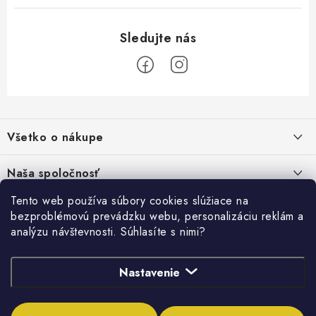
Z
á
Všetko o nákupe
p
ä
Kontakty
Naša spoločnosť
t
Poštovné a doprava
i
Tento web používa súbory cookies slúžiace na
SHOWROOM - poradňa pre vaše projekty
Prihlásenie
bezproblémovú prevádzku webu, personalizáciu reklám a
e
Obchodné podmienky
analýzu návštevnosti. Súhlasíte s nimi?
E-mail
PREDAJŇA - Raková
Vyhľadávanie
Reklamačné podmienky
Stabilná spoločnosť od roku 2009
Podmienky ochrany osobných údajov
Nastavenie
HĽADAŤ
Obchodné podmienky požičovne náradia
Heslo