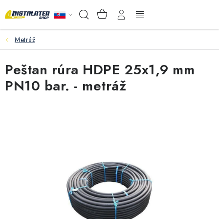
Prejsť
NÁKUPNÝ
Hľadať
na
KOŠÍK
obsah
Metráž
VEĽKOOBCHOD
Peštan rúra HDPE 25x1,9 mm
AKO VYBRAŤ?
PN10 bar. - metráž
PREDAJŇA - RAKOVÁ
Inštalačný materiál
Podlahové kúrenie
Ventily a armatúry
Meranie a regulácia