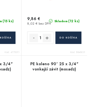
9,86 €
(15 ks)
(12 ks)
m
Skladom
8,02 € bez DPH
KOŠÍKA
DO KOŠÍKA
Kód:
4775011
Kód:
8848031
 x 3/4"
PE koleno 90° 25 x 3/4"
osadz)
vonkajší závit (mosadz)