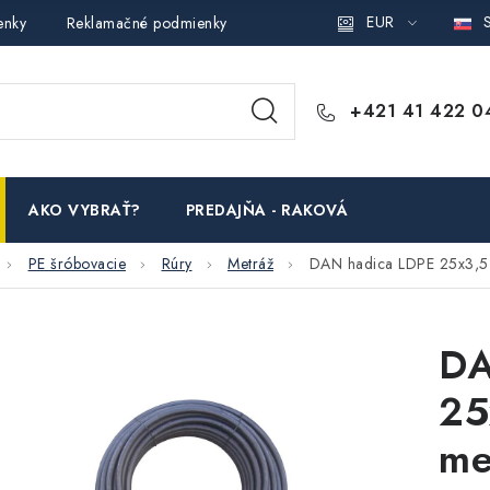
EUR
S
enky
Reklamačné podmienky
Podmienky ochrany osobných ú
+421 41 422 0
AKO VYBRAŤ?
PREDAJŇA - RAKOVÁ
PE šróbovacie
Rúry
Metráž
DAN hadica LDPE 25x3,5 
DA
25
me