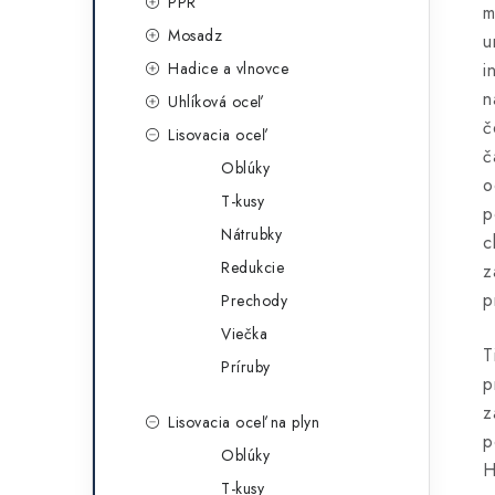
PPR
m
Mosadz
u
Hadice a vlnovce
i
n
Uhlíková oceľ
č
Lisovacia oceľ
č
Oblúky
o
T-kusy
p
Nátrubky
c
Redukcie
z
p
Prechody
Viečka
T
Príruby
p
z
Lisovacia oceľ na plyn
p
Oblúky
H
T-kusy