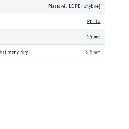
Plastové
,
LDPE (ohybné)
PN 10
25 mm
ka) steny rúry
3,5 mm