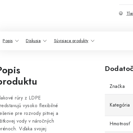
Tla
Popis
Diskusia
Súvisiace produkty
Popis
Dodatoč
produktu
Značka
lakové rúry z LDPE
Kategória
redstavujú vysoko flexibilné
iešenie pre rozvody pitnej a
žitkovej vody v náročných
Hmotnosť
erénoch. Vďaka svojej