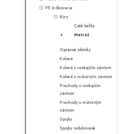
g
ý
PE šróbovacie
ó
Rúry
p
r
Celé balíky
a
i
Metráž
e
n
Opravné obímky
e
Kolená
l
Kolená s vonkajším závitom
Kolená s vnútorným závitom
Prechody s vonkajším
závitom
Prechody s vnútorným
závitom
Spojky
Spojky redukované