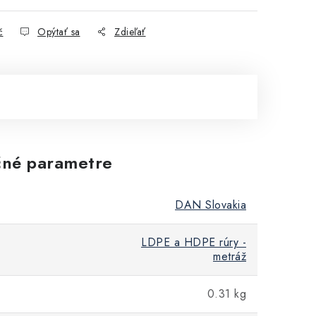
č
Opýtať sa
Zdieľať
né parametre
DAN Slovakia
LDPE a HDPE rúry -
metráž
0.31 kg