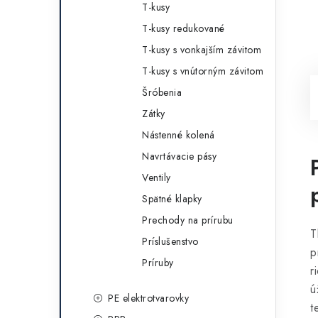
T-kusy
T-kusy redukované
T-kusy s vonkajším závitom
T-kusy s vnútorným závitom
Šróbenia
Zátky
Nástenné kolená
Navrtávacie pásy
Ventily
Spätné klapky
Prechody na prírubu
T
Príslušenstvo
p
Príruby
r
ú
PE elektrotvarovky
t