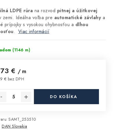
bilná LDPE rúra
na rozvod
pitnej a úžitkovej
 zemi. Ideálna voľba pre
automatické závlahy
a
é prípojky s vysokou ohybnosťou a
dlhou
nosťou
.
Viac informácií
ladom
(1146 m)
,73 €
/ m
9 € bez DPH
notková cena:
DO KOŠÍKA
aru:
SAMT_253510
:
DAN Slovakia