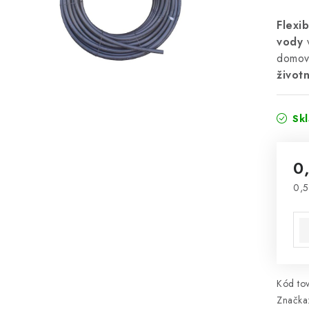
Flexi
vody
v
domov
život
Sk
0
0,5
Jed
Kód tov
Značka