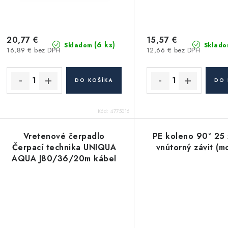
20,77 €
15,57 €
(6 ks)
Skladom
Sklado
16,89 € bez DPH
12,66 € bez DPH
DO KOŠÍKA
DO 
Kód:
4775016
Vretenové čerpadlo
PE koleno 90° 25
Čerpací technika UNIQUA
vnútorný závit (m
AQUA J80/36/20m kábel