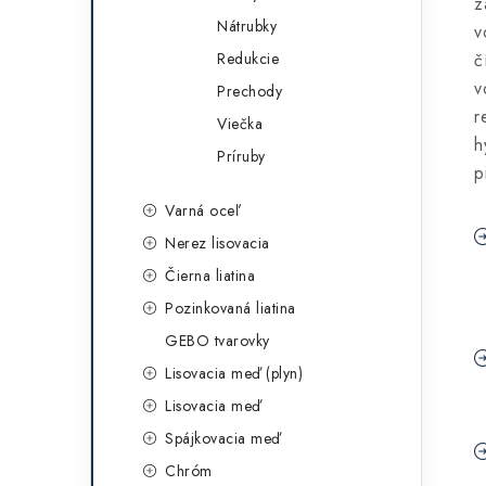
z
Nátrubky
v
Redukcie
č
v
Prechody
r
Viečka
h
Príruby
p
Varná oceľ
Nerez lisovacia
Čierna liatina
Pozinkovaná liatina
GEBO tvarovky
Lisovacia meď (plyn)
Lisovacia meď
Spájkovacia meď
Chróm