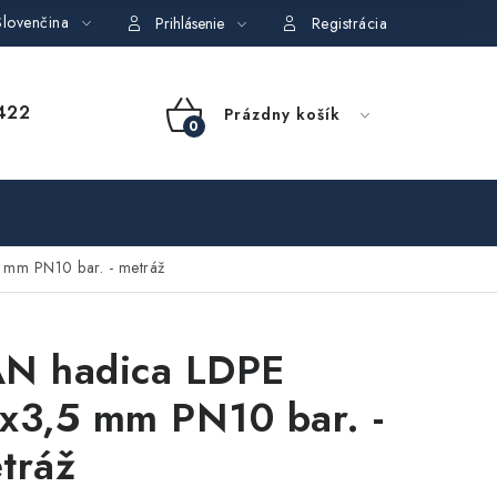
lovenčina
dajov
Obchodné podmienky požičovne náradia
Moja objedná
Prihlásenie
Registrácia
NÁKUPNÝ
422
Prázdny košík
KOŠÍK
mm PN10 bar. - metráž
N hadica LDPE
x3,5 mm PN10 bar. -
tráž