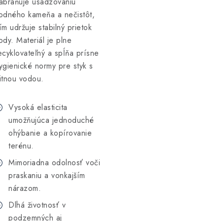
abraňuje usadzovaniu
odného kameňa a nečistôt,
ím udržuje stabilný prietok
ody. Materiál je plne
ecyklovateľný a spĺňa prísne
ygienické normy pre styk s
itnou vodou.
Vysoká elasticita
umožňujúca jednoduché
ohýbanie a kopírovanie
terénu.
Mimoriadna odolnosť voči
praskaniu a vonkajším
nárazom.
Dlhá životnosť v
podzemných aj