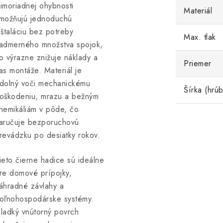
imoriadnej ohybnosti
Materiál
možňujú jednoduchú
nštaláciu bez potreby
Max. tlak
admerného množstva spojok,
o výrazne znižuje náklady a
Priemer
as montáže. Materiál je
dolný voči mechanickému
Šírka (hrúb
oškodeniu, mrazu a bežným
hemikáliám v pôde, čo
aručuje bezporuchovú
revádzku po desiatky rokov.
ieto čierne hadice sú ideálne
re domové prípojky,
áhradné závlahy a
oľnohospodárske systémy.
ladký vnútorný povrch