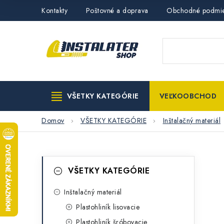
Prejsť
Kontakty
Poštovné a doprava
Obchodné podmi
na
obsah
VŠETKY KATEGÓRIE
VEĽKOOBCHOD
Domov
VŠETKY KATEGÓRIE
Inštalačný materiál
B
K
Preskočiť
VŠETKY KATEGÓRIE
kategórie
a
o
t
Inštalačný materiál
č
Plastohliník lisovacie
e
n
Plastohliník šróbovacie