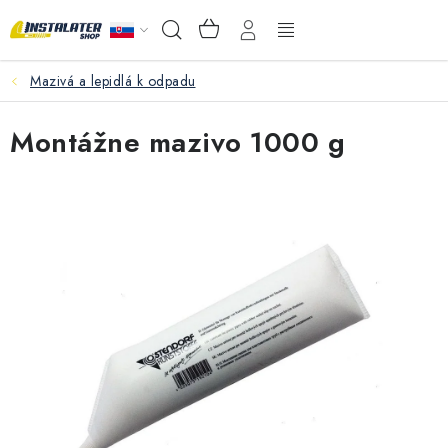
Prejsť
NÁKUPNÝ
Hľadať
na
KOŠÍK
obsah
Mazivá a lepidlá k odpadu
VEĽKOOBCHOD
Montážne mazivo 1000 g
AKO VYBRAŤ?
PREDAJŇA - RAKOVÁ
Inštalačný materiál
Podlahové kúrenie
Ventily a armatúry
Meranie a regulácia