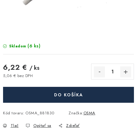
Kúrenie a chladenie
Komíny a dymovody
Čerpadlá a vodárne
(6 ks)
Skladom
Filtrovanie a úprava vody
6,22 €
/ ks
Záhrada a závlaha
5,06 € bez DPH
Jednotková cena:
Vetranie a rekuperácia
DO KOŠÍKA
Kúpeľňa a sanita
Kód tovaru:
OSMA_881830
Značka:
OSMA
Spojovací materiál
Tlač
Opýtať sa
Zdieľať