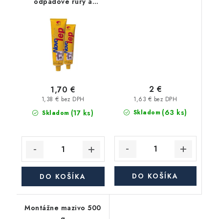
odpadové rúry a
tvarovky HT, na tvrdé
PVC a Novodur - 130
ml
2 €
1,70 €
1,63 € bez DPH
1,38 € bez DPH
(63 ks)
(17 ks)
Skladom
Skladom
DO KOŠÍKA
DO KOŠÍKA
Montážne mazivo 500
g