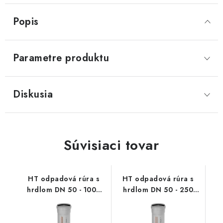
Akcie, Zľavy
Popis
Kontakty
Poštovné a doprava
Obchodné podmienky
Reklamačné podmienky
Parametre produktu
Podmienky ochrany osobných údajov
Obchodné podmienky požičovne náradia
Moja objednávka
Diskusia
Súvisiaci tovar
HT odpadová rúra s
HT odpadová rúra s
hrdlom DN 50 - 1000
hrdlom DN 50 - 250
mm, HTEM
mm, HTEM