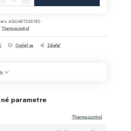
aru:
AQUART256180
:
Thermocontrol
č
Opýtať sa
Zdieľať
ty
né parametre
Thermocontrol