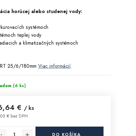
lácia horúcej alebo studenej vody:
ykurovacích systémoch
stémoch teplej vody
ladiacich a klimatizačných systémoch
RT 25/6/180mm
Viac informácií
ladom
(6 ks)
6,64 €
/ ks
05 € bez DPH
notková cena:
DO KOŠÍKA