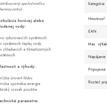
istribuovaný spoločnosťou
Kategória
hermocontrol.
Hmotnosť
irkulácia horúcej alebo
tudenej vody:
EAN
 vo vykurovacích systémoch
 v systémoch teplej vody
Max. výtla
 v chladiacich a klimatizačných
ystémoch
Napájanie
lastnosti a výhody:
Pripojenie
 nízka úroveň hluku
Rozteč pri
 nízka spotreba energie
 široký rozsah použitia
echnické parametre: