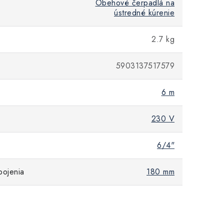
Obehové čerpadlá na
ústredné kúrenie
2.7 kg
5903137517579
k
6 m
230 V
6/4"
pojenia
180 mm