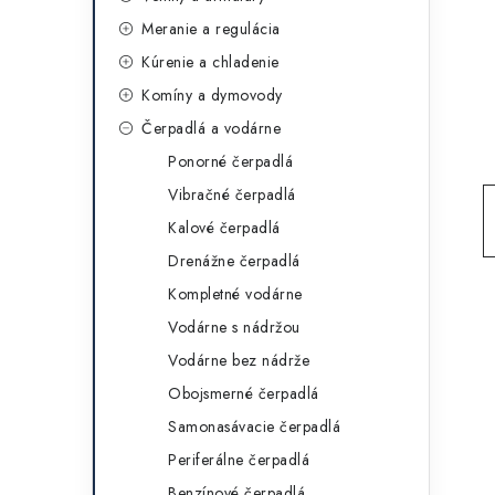
g
ý
Meranie a regulácia
ó
Kúrenie a chladenie
p
r
Komíny a dymovody
a
i
Čerpadlá a vodárne
e
n
Ponorné čerpadlá
e
Vibračné čerpadlá
Kalové čerpadlá
l
Drenážne čerpadlá
Kompletné vodárne
Vodárne s nádržou
Vodárne bez nádrže
Obojsmerné čerpadlá
Samonasávacie čerpadlá
Periferálne čerpadlá
Benzínové čerpadlá