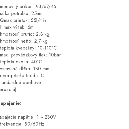
 menovitý príkon: 93/67/46
 šírka potrubia: 25mm
 Qmax prietok: 55l/min
 Hmax výtlak: 6m
 hmotnosť brutto: 2,8 kg
 hmotnosť netto: 2,7 kg
 teplota kvapaliny: 10-110°C
 max. prevádzkový tlak: 10bar
 teplota okolia: 40°C
 vstavaná dĺžka: 180 mm
 energetická trieda: C
štandardné obehové
erpadlá)
apájanie:
apájacie napätie: 1 ~ 230V
 frekvencia: 50/60Hz