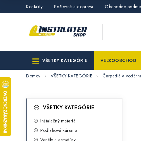
Prejsť
Kontakty
Poštovné a doprava
Obchodné podmi
na
obsah
VŠETKY KATEGÓRIE
VEĽKOOBCHOD
Domov
VŠETKY KATEGÓRIE
Čerpadlá a vodárn
B
K
Preskočiť
VŠETKY KATEGÓRIE
kategórie
a
o
t
Inštalačný materiál
č
Podlahové kúrenie
e
n
Ventily a armatúry