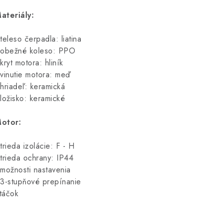
ateriály:
 teleso čerpadla: liatina
 obežné koleso: PPO
 kryt motora: hliník
 vinutie motora: meď
 hriadeľ: keramická
 ložisko: keramické
otor:
 trieda izolácie: F - H
 trieda ochrany: IP44
 možnosti nastavenia
 3-stupňové prepínanie
táčok