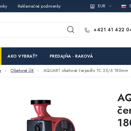
EUR
S
enky
Reklamačné podmienky
Podmienky ochrany osobných ú
+421 41 422 0
AKO VYBRAŤ?
PREDAJŇA - RAKOVÁ
e
Obehové ÚK
AQUART obehové čerpadlo TC 25/6 180mm
AQ
če
1