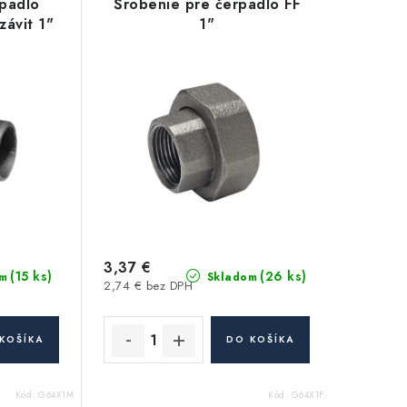
rpadlo
Šrobenie pre čerpadlo FF
závit 1"
1"
3,37 €
(15 ks)
(26 ks)
m
Skladom
2,74 € bez DPH
KOŠÍKA
DO KOŠÍKA
Kód:
G64X1M
Kód:
G64X1F