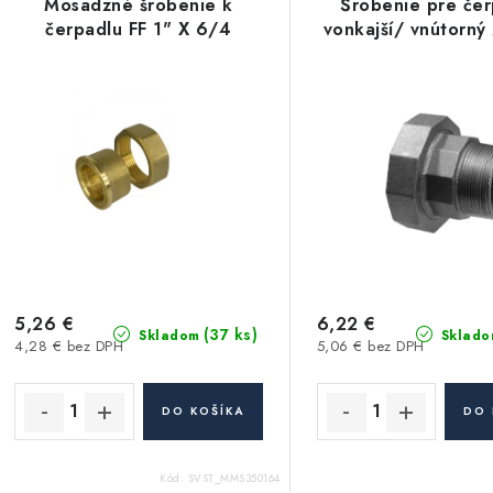
Mosadzné šrobenie k
Šrobenie pre če
čerpadlu FF 1" X 6/4
vonkajší/ vnútorný 
5,26 €
6,22 €
(37 ks)
Skladom
Sklado
4,28 € bez DPH
5,06 € bez DPH
DO KOŠÍKA
DO 
Kód:
SVST_MMS350164