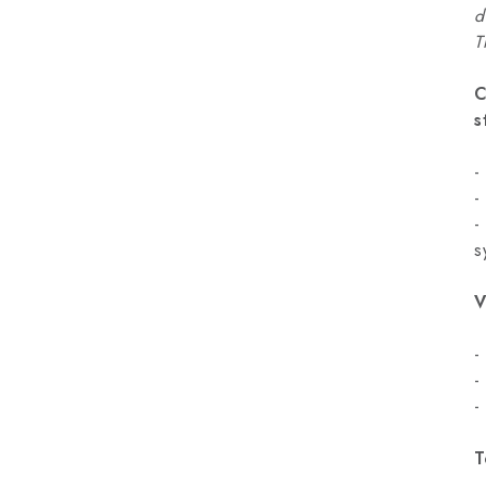
d
T
C
s
-
-
-
s
V
-
-
-
T