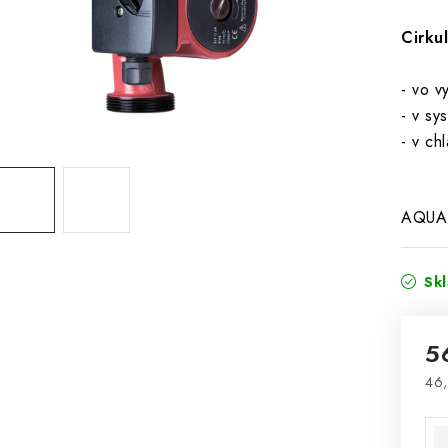
Cirku
- vo v
- v sy
- v ch
AQUA
Sk
5
46,
Jed