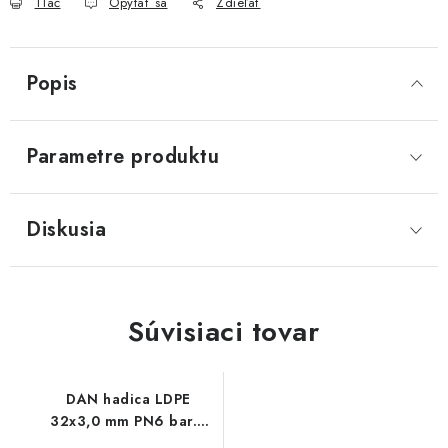
Tlač
Opýtať sa
Zdieľať
Akcie, Zľavy
Kontakty
Poštovné a doprava
Obchodné podmienky
Popis
Reklamačné podmienky
Podmienky ochrany osobných údajov
Parametre produktu
Obchodné podmienky požičovne náradia
Moja objednávka
Diskusia
Súvisiaci tovar
DAN hadica LDPE
32x3,0 mm PN6 bar. -
metráž