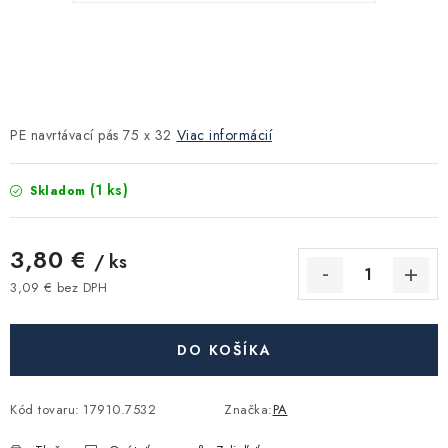
Kúrenie a chladenie
Komíny a dymovody
Čerpadlá a vodárne
PE navrtávací pás 75 x 32
Viac informácií
Filtrovanie a úprava vody
(1 ks)
Skladom
Záhrada a závlaha
3,80 €
/ ks
3,09 € bez DPH
Vetranie a rekuperácia
Jednotková cena:
Kúpeľňa a sanita
DO KOŠÍKA
Spojovací materiál
Kód tovaru:
17910.7532
Značka:
PA