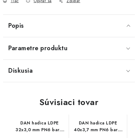
Tlač
Opýtať sa
Zdieľať
Akcie, Zľavy
Kontakty
Poštovné a doprava
Obchodné podmienky
Popis
Reklamačné podmienky
Podmienky ochrany osobných údajov
Parametre produktu
Obchodné podmienky požičovne náradia
Moja objednávka
Diskusia
Súvisiaci tovar
DAN hadica LDPE
DAN hadica LDPE
32x3,0 mm PN6 bar. -
40x3,7 mm PN6 bar. -
metráž
metráž