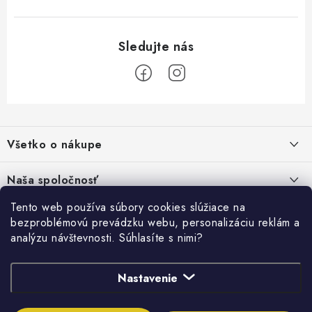
Z
á
Všetko o nákupe
p
ä
Kontakty
Naša spoločnosť
t
Poštovné a doprava
i
Tento web používa súbory cookies slúžiace na
SHOWROOM - poradňa pre vaše projekty
Prihlásenie
bezproblémovú prevádzku webu, personalizáciu reklám a
e
Obchodné podmienky
analýzu návštevnosti. Súhlasíte s nimi?
E-mail
PREDAJŇA - Raková
Vyhľadávanie
Reklamačné podmienky
Stabilná spoločnosť od roku 2009
Nastavenie
Podmienky ochrany osobných údajov
HĽADAŤ
Obchodné podmienky požičovne náradia
Heslo