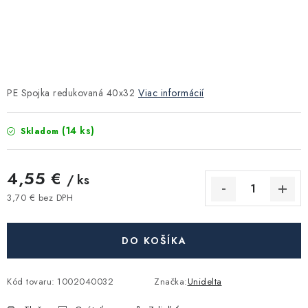
Kúrenie a chladenie
Komíny a dymovody
Čerpadlá a vodárne
PE Spojka redukovaná 40x32
Viac informácií
Filtrovanie a úprava vody
(14 ks)
Skladom
Záhrada a závlaha
4,55 €
/ ks
3,70 € bez DPH
Vetranie a rekuperácia
Jednotková cena:
Kúpeľňa a sanita
DO KOŠÍKA
Spojovací materiál
Kód tovaru:
1002040032
Značka:
Unidelta