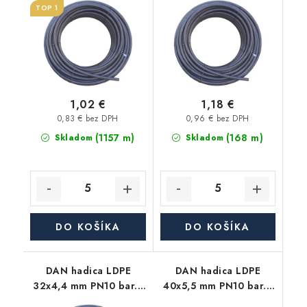
TOP 1
1,02 €
1,18 €
0,83 € bez DPH
0,96 € bez DPH
(1157 m)
(168 m)
Skladom
Skladom
DO KOŠÍKA
DO KOŠÍKA
DAN hadica LDPE
DAN hadica LDPE
32x4,4 mm PN10 bar. -
40x5,5 mm PN10 bar. -
metráž
metráž