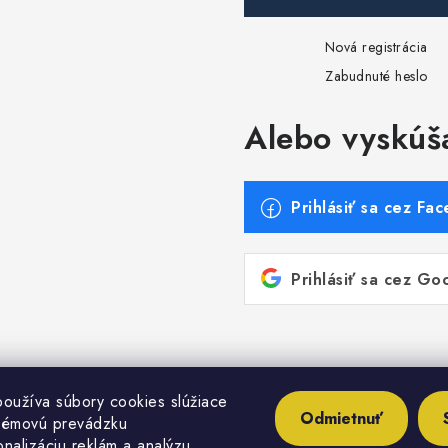
Nová registrácia
Zabudnuté heslo
Alebo vyskúš
Prihlásiť sa cez Fa
Prihlásiť sa cez Go
oužíva súbory cookies slúžiace
Odmietnuť
lémovú prevádzku
nalizáciu reklám a analýzu