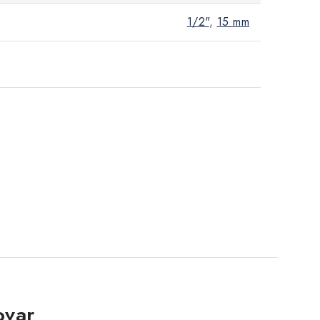
1/2"
,
15 mm
ovar