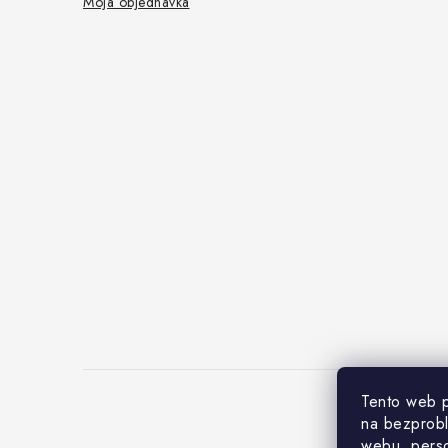
Moja objednávka
Tento web p
na bezprob
webu, perso