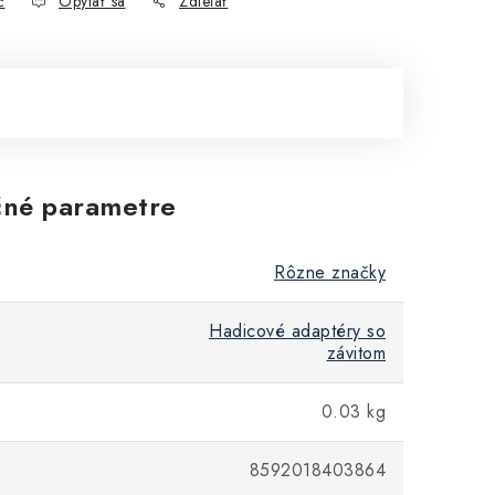
č
Opýtať sa
Zdieľať
né parametre
Rôzne značky
Hadicové adaptéry so
závitom
0.03 kg
8592018403864