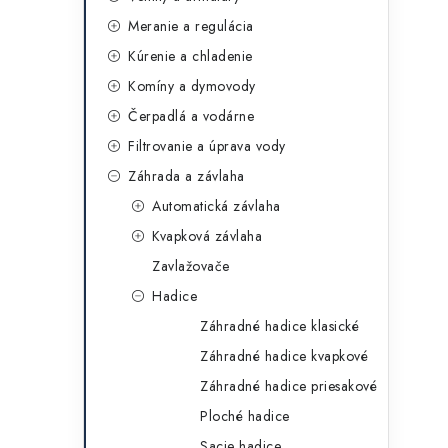
g
ý
Meranie a regulácia
ó
Kúrenie a chladenie
p
r
Komíny a dymovody
a
i
Čerpadlá a vodárne
e
n
Filtrovanie a úprava vody
e
Záhrada a závlaha
Automatická závlaha
l
Kvapková závlaha
Zavlažovače
Hadice
Záhradné hadice klasické
Záhradné hadice kvapkové
Záhradné hadice priesakové
Ploché hadice
Sacie hadice