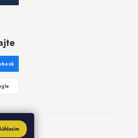
ajte
cebook
ogle
Súhlasím