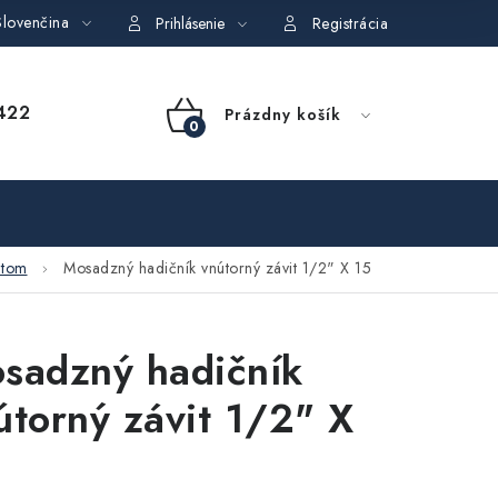
lovenčina
dajov
Obchodné podmienky požičovne náradia
Moja objedná
Prihlásenie
Registrácia
NÁKUPNÝ
422
Prázdny košík
KOŠÍK
itom
Mosadzný hadičník vnútorný závit 1/2" X 15
sadzný hadičník
útorný závit 1/2" X