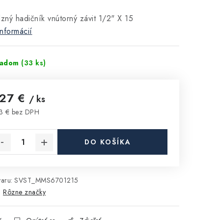
ný hadičník vnútorný závit 1/2" X 15
informácií
ladom
(33 ks)
,27 €
/ ks
3 € bez DPH
notková cena:
DO KOŠÍKA
aru:
SVST_MMS6701215
:
Rôzne značky