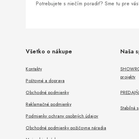
Potrebujete s niečím poradiť? Sme tu pre vás
Z
á
Všetko o nákupe
Naša s
p
ä
Kontakty
SHOWROO
projekty
t
Poštovné a doprava
i
Obchodné podmienky
PREDAJŇA
e
Reklamačné podmienky
Stabilná
Podmienky ochrany osobných údajov
Obchodné podmienky požičovne náradia