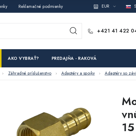
EUR
S
enky
Reklamačné podmienky
Podmienky ochrany osobných ú
+421 41 422 0
AKO VYBRAŤ?
PREDAJŇA - RAKOVÁ
Záhradné príslušenstvo
Adaptéry a spojky
Adaptéry so záv
Mo
vn
15