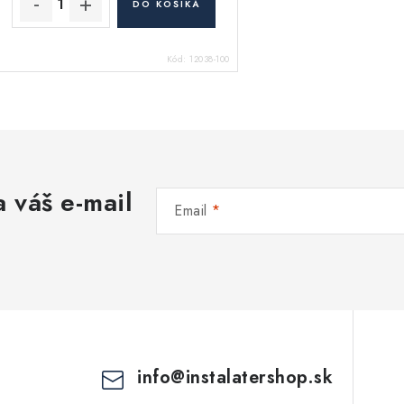
DO KOŠÍKA
Kód:
12038-100
 váš e-mail
Email
info
@
instalatershop.sk