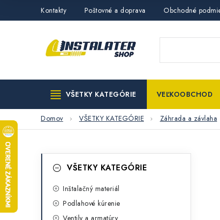
Prejsť
Kontakty
Poštovné a doprava
Obchodné podmi
na
obsah
VŠETKY KATEGÓRIE
VEĽKOOBCHOD
Domov
VŠETKY KATEGÓRIE
Záhrada a závlaha
B
K
Preskočiť
VŠETKY KATEGÓRIE
kategórie
a
o
t
Inštalačný materiál
č
Podlahové kúrenie
e
n
Ventily a armatúry