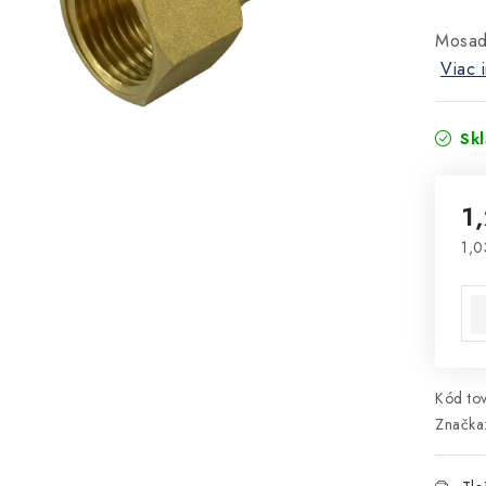
Mosadz
Viac 
Sk
1
1,0
Jed
Kód tov
Značka