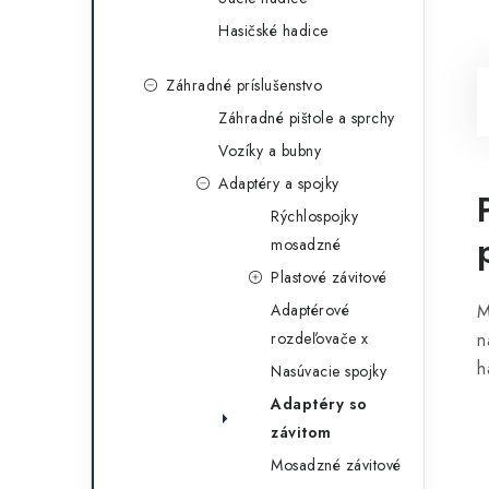
Hasičské hadice
Záhradné príslušenstvo
Záhradné pištole a sprchy
Vozíky a bubny
Adaptéry a spojky
Rýchlospojky
mosadzné
Plastové závitové
Adaptérové
M
rozdeľovače x
n
h
Nasúvacie spojky
Adaptéry so
závitom
Mosadzné závitové