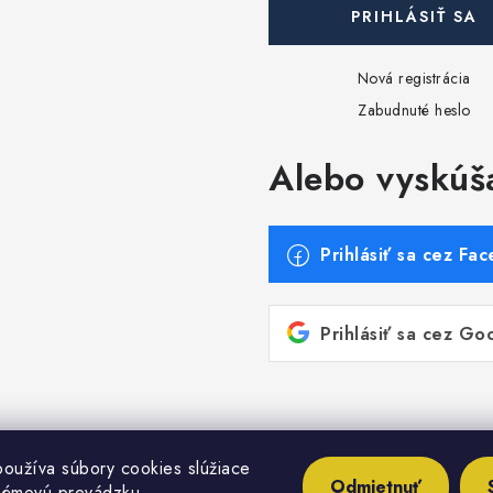
PRIHLÁSIŤ SA
Nová registrácia
Zabudnuté heslo
Alebo vyskúš
Prihlásiť sa cez Fa
Prihlásiť sa cez Go
oužíva súbory cookies slúžiace
Odmietnuť
lémovú prevádzku