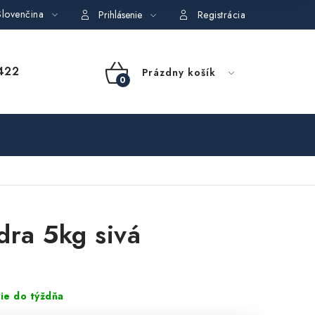
lovenčina
dajov
Obchodné podmienky požičovne náradia
Moja objedná
Prihlásenie
Registrácia
NÁKUPNÝ
422
Prázdny košík
KOŠÍK
dra 5kg sivá
ie do týždňa