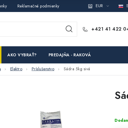
EUR
S
enky
Reklamačné podmienky
Podmienky ochrany osobných ú
+421 41 422 0
AKO VYBRAŤ?
PREDAJŇA - RAKOVÁ
a
Elektro
Príslušenstvo
Sádra 5kg sivá
Sá
Dodan