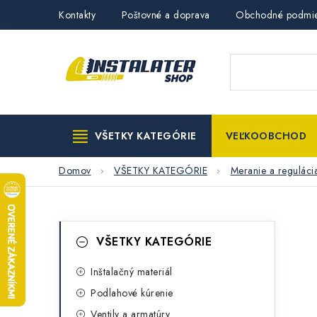
Prejsť
Kontakty
Poštovné a doprava
Obchodné podmi
na
obsah
VŠETKY KATEGÓRIE
VEĽKOOBCHOD
Domov
VŠETKY KATEGÓRIE
Meranie a reguláci
B
K
Preskočiť
VŠETKY KATEGÓRIE
kategórie
a
o
t
Inštalačný materiál
č
Podlahové kúrenie
e
n
Ventily a armatúry