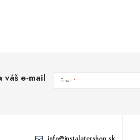
 váš e-mail
Email
info
@
instalatershop.sk