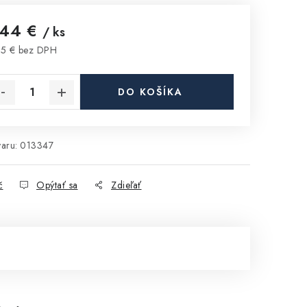
,44 €
/ ks
5 € bez DPH
notková cena:
DO KOŠÍKA
aru:
013347
č
Opýtať sa
Zdieľať