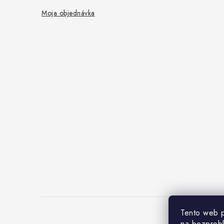
Moja objednávka
Tento web p
na bezprob