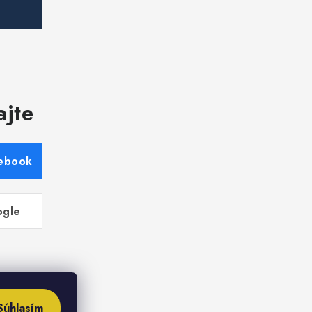
ajte
cebook
ogle
Súhlasím