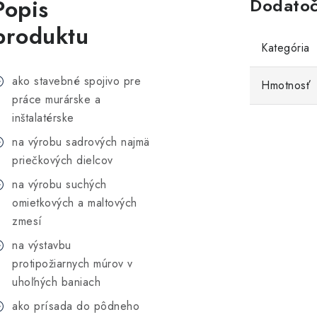
Popis
Dodatoč
produktu
Kategória
ako stavebné spojivo pre
Hmotnosť
práce murárske a
inštalatérske
na výrobu sadrových najmä
priečkových dielcov
na výrobu suchých
omietkových a maltových
zmesí
na výstavbu
protipožiarnych múrov v
uhoľných baniach
ako prísada do pôdneho