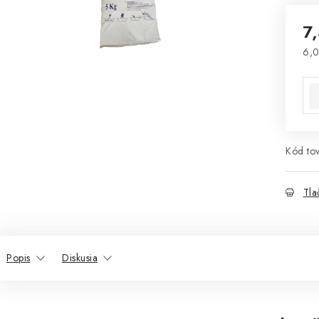
7
6,0
Jed
Kód tov
Tla
Popis
Diskusia