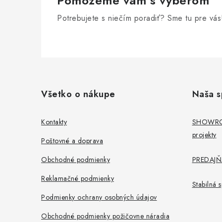
Pomôžeme vám s výberom
Potrebujete s niečím poradiť? Sme tu pre vás
Z
á
Všetko o nákupe
Naša s
p
ä
Kontakty
SHOWROO
projekty
t
Poštovné a doprava
i
Obchodné podmienky
PREDAJŇA
e
Reklamačné podmienky
Stabilná
Podmienky ochrany osobných údajov
Obchodné podmienky požičovne náradia