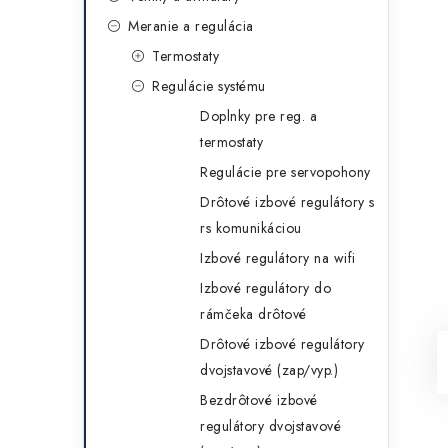
g
ý
Meranie a regulácia
ó
Termostaty
p
r
Regulácie systému
a
i
Doplnky pre reg. a
e
n
termostaty
Regulácie pre servopohony
e
Drôtové izbové regulátory s
l
rs komunikáciou
Izbové regulátory na wifi
Izbové regulátory do
rámčeka drôtové
Drôtové izbové regulátory
dvojstavové (zap/vyp.)
Bezdrôtové izbové
regulátory dvojstavové