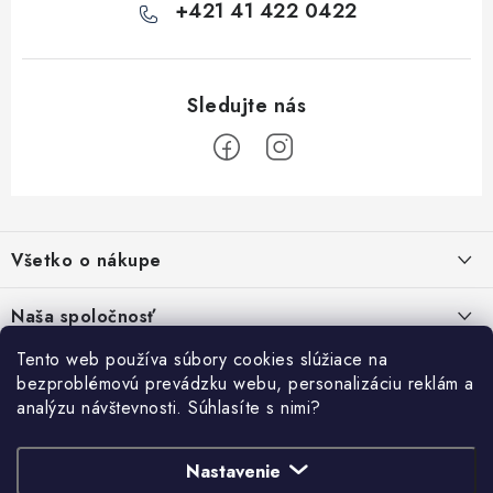
+421 41 422 0422
Z
á
Všetko o nákupe
p
ä
Kontakty
Naša spoločnosť
t
Poštovné a doprava
i
Tento web používa súbory cookies slúžiace na
SHOWROOM - poradňa pre vaše projekty
Prihlásenie
bezproblémovú prevádzku webu, personalizáciu reklám a
e
Obchodné podmienky
analýzu návštevnosti. Súhlasíte s nimi?
E-mail
PREDAJŇA - Raková
Vyhľadávanie
Reklamačné podmienky
Stabilná spoločnosť od roku 2009
Nastavenie
Podmienky ochrany osobných údajov
HĽADAŤ