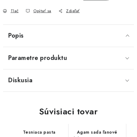
Akcie, Zľavy
Tlač
Opýtať sa
Zdieľať
Kontakty
Poštovné a doprava
Obchodné podmienky
Reklamačné podmienky
Popis
Podmienky ochrany osobných údajov
Obchodné podmienky požičovne náradia
Moja objednávka
Parametre produktu
Diskusia
Súvisiaci tovar
Tesniaca pasta
Agam sada ľanové