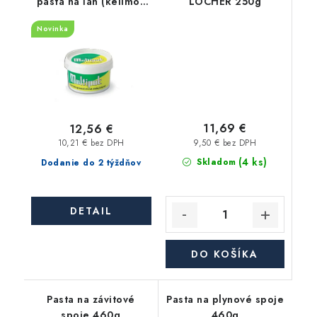
pasta na ľan (kelímok
LOCHER 250g
300g)
Novinka
11,69 €
12,56 €
9,50 € bez DPH
10,21 € bez DPH
(4 ks)
Skladom
Dodanie do 2 týždňov
DETAIL
DO KOŠÍKA
Pasta na závitové
Pasta na plynové spoje
spoje 460g
460g