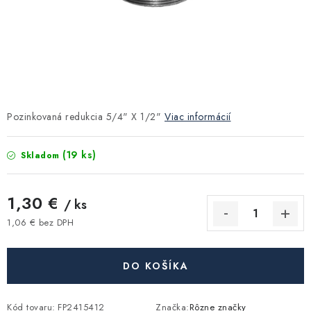
Kúrenie a chladenie
Komíny a dymovody
Čerpadlá a vodárne
Pozinkovaná redukcia 5/4" X 1/2"
Viac informácií
Filtrovanie a úprava vody
(19 ks)
Skladom
Záhrada a závlaha
1,30 €
Vetranie a rekuperácia
/ ks
1,06 € bez DPH
Jednotková cena:
Kúpeľňa a sanita
DO KOŠÍKA
Spojovací materiál
Kód tovaru:
FP2415412
Značka:
Rôzne značky