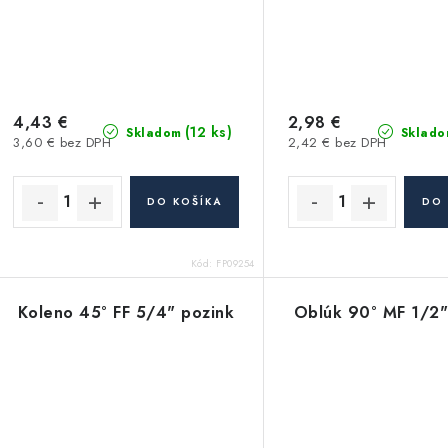
4,43 €
2,98 €
(12 ks)
Skladom
Sklado
3,60 € bez DPH
2,42 € bez DPH
DO KOŠÍKA
DO 
Kód:
FP09254
Koleno 45° FF 5/4" pozink
Oblúk 90° MF 1/2"