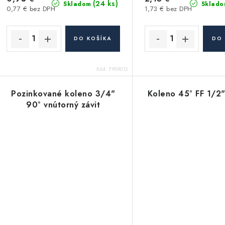
d
(24 ks)
Skladom
Sklado
0,77 € bez DPH
1,73 € bez DPH
u
u
k
k
DO KOŠÍKA
DO 
t
o
Kód:
FP09012
o
v
v
Pozinkované koleno 3/4"
Koleno 45° FF 1/2"
90° vnútorný závit