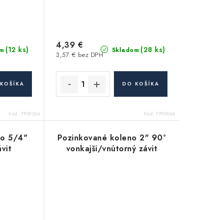
4,39 €
(12 ks)
(28 ks)
m
Skladom
3,57 € bez DPH
KOŠÍKA
DO KOŠÍKA
Kód:
FP09264
Kód:
FP09064
no 5/4"
Pozinkované koleno 2" 90°
vit
vonkajši/vnútorný závit