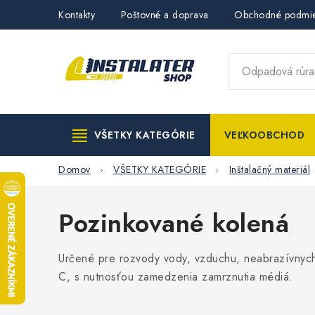
Prejsť
Kontakty
Poštovné a doprava
Obchodné podmi
na
obsah
VŠETKY KATEGÓRIE
VEĽKOOBCHOD
Domov
VŠETKY KATEGÓRIE
Inštalačný materiál
Pozinkované kolená
Určené pre rozvody vody, vzduchu, neabrazívnych
C, s nutnosťou zamedzenia zamrznutia médiá.