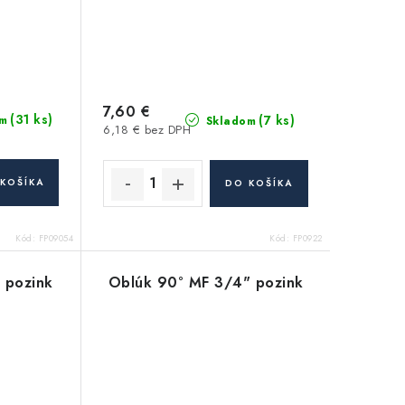
7,60 €
(31 ks)
(7 ks)
m
Skladom
6,18 € bez DPH
KOŠÍKA
DO KOŠÍKA
Kód:
FP09054
Kód:
FP0922
 pozink
Oblúk 90° MF 3/4" pozink