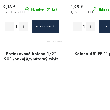
2,13 €
1,25 €
(31 ks)
Skladom
Sklado
1,73 € bez DPH
1,02 € bez DPH
DO KOŠÍKA
DO 
Kód:
FP09034
Pozinkované koleno 1/2"
Koleno 45° FF 1" 
90° vonkajší/vnútorný závit