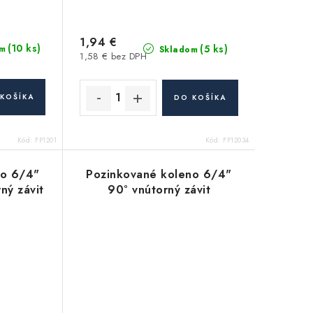
1,94 €
(10 ks)
(5 ks)
m
Skladom
1,58 € bez DPH
KOŠÍKA
DO KOŠÍKA
Kód:
FP1201
Kód:
FP12034
no 6/4"
Pozinkované koleno 6/4"
ný závit
90° vnútorný závit