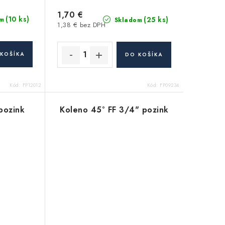
1,70 €
(10 ks)
(25 ks)
m
Skladom
1,38 € bez DPH
KOŠÍKA
DO KOŠÍKA
Kód:
FP12012
Kód:
FP09234
pozink
Koleno 45° FF 3/4" pozink