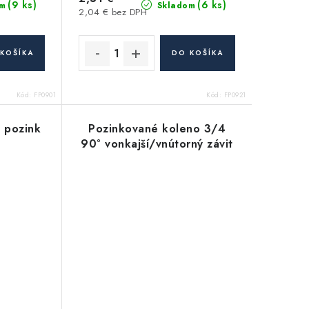
(9 ks)
(6 ks)
m
Skladom
2,04 € bez DPH
KOŠÍKA
DO KOŠÍKA
Kód:
FP0901
Kód:
FP0921
 pozink
Pozinkované koleno 3/4
90° vonkajší/vnútorný závit