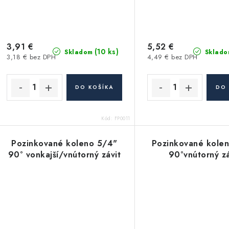
3,91 €
5,52 €
(10 ks)
Skladom
Sklado
3,18 € bez DPH
4,49 € bez DPH
DO KOŠÍKA
DO 
Kód:
FP0011
Pozinkované koleno 5/4"
Pozinkované kole
90° vonkajší/vnútorný závit
90°vnútorný zá