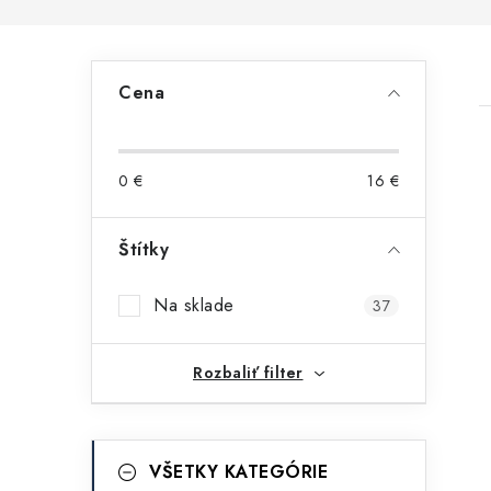
B
Cena
o
č
0
€
16
€
n
ý
Štítky
i
p
Na sklade
37
a
n
Rozbaliť filter
e
l
K
Preskočiť
VŠETKY KATEGÓRIE
kategórie