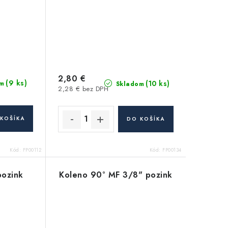
2,80 €
(9 ks)
(10 ks)
m
Skladom
2,28 € bez DPH
KOŠÍKA
DO KOŠÍKA
Kód:
FP00112
Kód:
FP00134
pozink
Koleno 90° MF 3/8" pozink