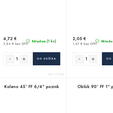
4,72 €
2,05 €
(1 ks)
Skladom
Sklado
3,84 € bez DPH
1,67 € bez DPH
DO KOŠÍKA
DO 
Kód:
FP12054
Koleno 45° FF 6/4" pozink
Oblúk 90° FF 1" 