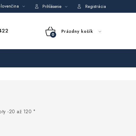
lovenčina
dajov
Obchodné podmienky požičovne náradia
Moja objedná
Prihlásenie
Registrácia
NÁKUPNÝ
422
Prázdny košík
KOŠÍK
oty -20 až 120 °