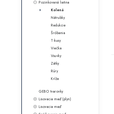
Pozinkovaná liatina
Kolená
Nátrubky
Redukcie
Šróbenia
T-kusy
Viečka
Vsuvky
Zátky
Rúry
Kríže
GEBO tvarovky
Lisovacia meď (plyn)
Lisovacia meď