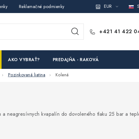
EUR
S
enky
Reklamačné podmienky
Podmienky ochrany osobných ú
+421 41 422 0
AKO VYBRAŤ?
PREDAJŇA - RAKOVÁ
Pozinkovaná liatina
Kolená
 a neagresívnych kvapalín do dovoleného tlaku 25 bar a tepl