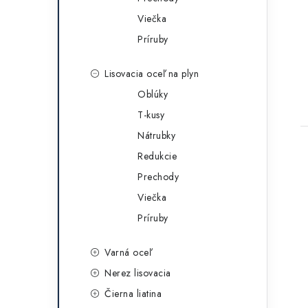
Viečka
Príruby
Lisovacia oceľ na plyn
Oblúky
T-kusy
Nátrubky
Redukcie
Prechody
Viečka
Príruby
Varná oceľ
Nerez lisovacia
Čierna liatina