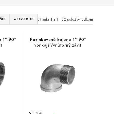
Stránka
1
z
1
-
52
položiek celkom
ŠIE
ABECEDNE
o 1" 90°
Pozinkované koleno 1" 90°
it
vonkajší/vnútorný závit
2,51 €