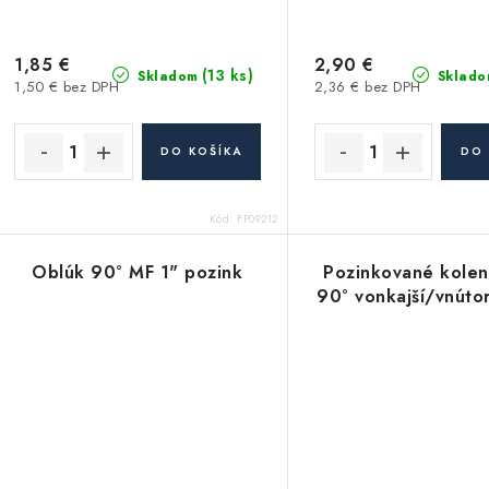
1,85 €
2,90 €
(13 ks)
Skladom
Sklado
1,50 € bez DPH
2,36 € bez DPH
DO KOŠÍKA
DO 
Kód:
FP09212
Oblúk 90° MF 1" pozink
Pozinkované kole
90° vonkajší/vnútor