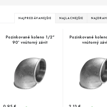
R
NAJPREDÁVANEJŠIE
NAJLACNEJŠIE
NAJDRAH
a
V
d
Pozinkované koleno 1/2"
Pozinkované kolen
ý
e
90° vnútorný závit
vnútorný záv
p
n
i
s
e
p
p
r
r
o
o
d
0,95 €
2,13 €