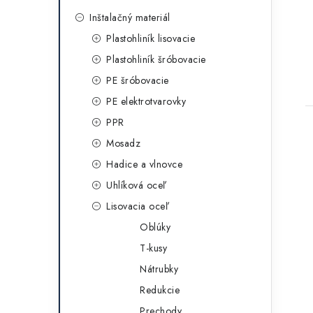
a
t
Inštalačný materiál
Plastohliník lisovacie
e
Plastohliník šróbovacie
g
t
PE šróbovacie
ó
PE elektrotvarovky
r
PPR
i
Mosadz
e
Hadice a vlnovce
Uhlíková oceľ
Lisovacia oceľ
Oblúky
T-kusy
Nátrubky
Redukcie
Prechody