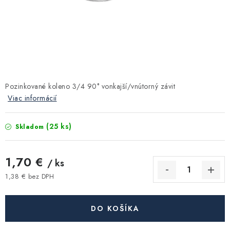
Kúrenie a chladenie
Komíny a dymovody
Čerpadlá a vodárne
Pozinkované koleno 3/4 90° vonkajší/vnútorný závit
Filtrovanie a úprava vody
Viac informácií
Záhrada a závlaha
(25 ks)
Skladom
Vetranie a rekuperácia
1,70 €
/ ks
Kúpeľňa a sanita
1,38 € bez DPH
Jednotková cena:
Spojovací materiál
DO KOŠÍKA