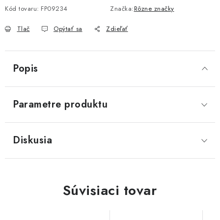
Akcie, Zľavy
Kód tovaru:
FP09234
Značka:
Rôzne značky
Tlač
Opýtať sa
Zdieľať
Kontakty
Poštovné a doprava
Obchodné podmienky
Reklamačné podmienky
Podmienky ochrany osobných údajov
Popis
Obchodné podmienky požičovne náradia
Moja objednávka
Parametre produktu
Diskusia
Súvisiaci tovar