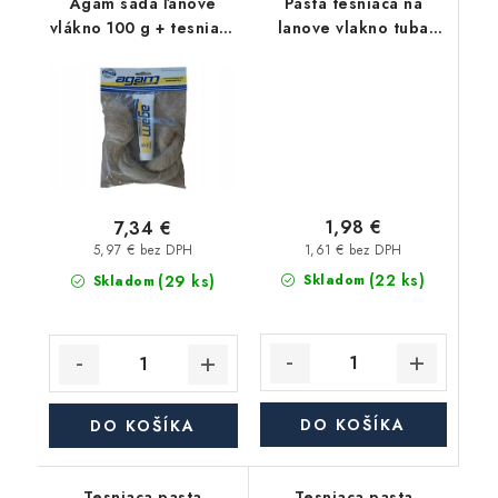
Agam sada ľanové
Pasta tesniaca na
vlákno 100 g + tesniaca
lanove vlakno tuba
pasta 65 g
65g AGAM
1,98 €
7,34 €
1,61 € bez DPH
5,97 € bez DPH
(22 ks)
(29 ks)
Skladom
Skladom
DO KOŠÍKA
DO KOŠÍKA
Tesniaca pasta
Tesniaca pasta