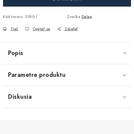
Akcie, Zľavy
Kód tovaru:
3590-1
Značka:
Dalap
Kontakty
Poštovné a doprava
Obchodné podmienky
Reklamačné podmienky
Tlač
Opýtať sa
Zdieľať
Podmienky ochrany osobných údajov
Obchodné podmienky požičovne náradia
Moja objednávka
Popis
Parametre produktu
Diskusia