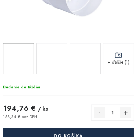
Kúrenie a chladenie
Komíny a dymovody
Čerpadlá a vodárne
Filtrovanie a úprava vody
+ ďalšie (1)
Záhrada a závlaha
Dodanie do týždňa
Vetranie a rekuperácia
Kúpeľňa a sanita
194,76 €
/ ks
158,34 € bez DPH
Spojovací materiál
Jednotková cena:
DO KOŠÍKA