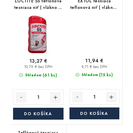
LOCTITE 55 teflonová
EXTOL tesniaca
tesniaca niť ( vlákno ) -
teflonová niť ( vlákno )
160 m
- 150m
11,94 €
13,27 €
9,71 € bez DPH
10,79 € bez DPH
(15 ks)
(61 ks)
Skladom
Skladom
DO KOŠÍKA
DO KOŠÍKA
Teflónová tesniaca