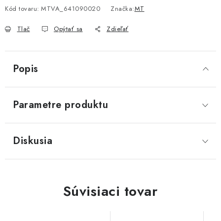
Akcie, Zľavy
Kód tovaru:
MTVA_641090020
Značka:
MT
Tlač
Opýtať sa
Zdieľať
Kontakty
Poštovné a doprava
Obchodné podmienky
Reklamačné podmienky
Podmienky ochrany osobných údajov
Popis
Obchodné podmienky požičovne náradia
Moja objednávka
Parametre produktu
Diskusia
Súvisiaci tovar