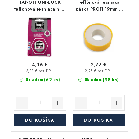
TANGIT UNI-LOCK
Teflónová tesniaca
teflonová tesniaca niť (
páska PROFI 19mm x
vlákno ), prevádzková
0,2mm - 15m
teplota -20°C / +130°C
- 20m
4,16 €
2,77 €
3,38 € bez DPH
2,25 € bez DPH
(62 ks)
(98 ks)
Skladom
Skladom
DO KOŠÍKA
DO KOŠÍKA