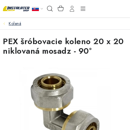
Prejsť
NÁKUPNÝ
Hľadať
na
KOŠÍK
obsah
Kolená
VEĽKOOBCHOD
PEX šróbovacie koleno 20 x 20
AKO VYBRAŤ?
niklovaná mosadz - 90°
PREDAJŇA - RAKOVÁ
Inštalačný materiál
Podlahové kúrenie
Ventily a armatúry
Meranie a regulácia