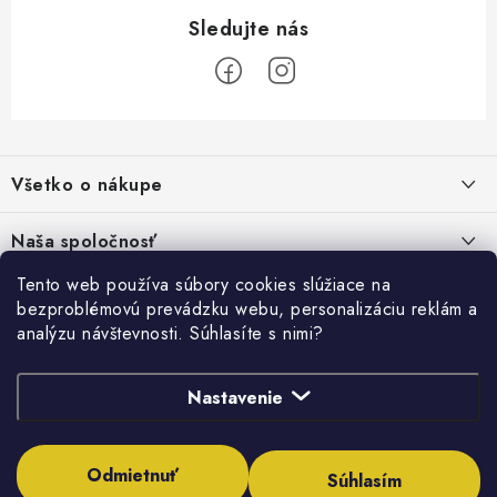
Z
á
Všetko o nákupe
p
ä
Kontakty
Naša spoločnosť
t
Poštovné a doprava
i
Tento web používa súbory cookies slúžiace na
SHOWROOM - poradňa pre vaše projekty
Prihlásenie
bezproblémovú prevádzku webu, personalizáciu reklám a
e
Obchodné podmienky
analýzu návštevnosti. Súhlasíte s nimi?
E-mail
PREDAJŇA - Raková
Vyhľadávanie
Reklamačné podmienky
Stabilná spoločnosť od roku 2009
Nastavenie
Podmienky ochrany osobných údajov
HĽADAŤ
Obchodné podmienky požičovne náradia
Heslo
Odmietnuť
Súhlasím
Moja objednávka
Copyright 2026
Inštalatérshop
. Všetky práva vyhradené.
Upraviť nastavenie