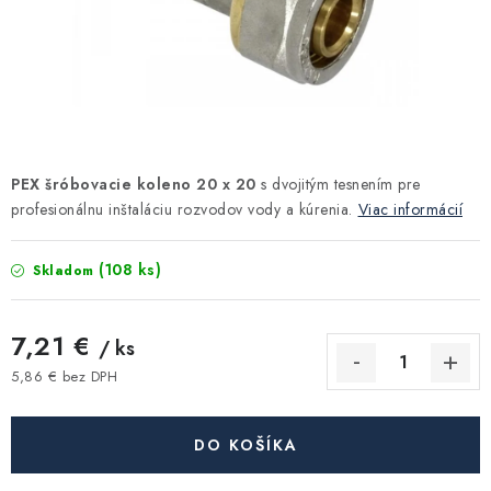
Kúrenie a chladenie
Komíny a dymovody
Čerpadlá a vodárne
PEX šróbovacie koleno 20 x 20
s dvojitým tesnením pre
Filtrovanie a úprava vody
profesionálnu inštaláciu rozvodov vody a kúrenia.
Viac informácií
Záhrada a závlaha
(108 ks)
Skladom
Vetranie a rekuperácia
7,21 €
/ ks
Kúpeľňa a sanita
5,86 € bez DPH
Jednotková cena:
Spojovací materiál
DO KOŠÍKA