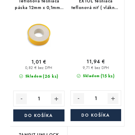
Teflónová tesniaca
EXTOL tesniaca
páska 12mm x 0,1mm -
teflonová niť ( vlákno )
10m
- 150m
11,94 €
1,01 €
9,71 € bez DPH
0,82 € bez DPH
(15 ks)
(26 ks)
Skladom
Skladom
DO KOŠÍKA
DO KOŠÍKA
TANGIT UNI-LOCK