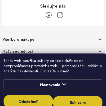
Z
á
Všetko o nákupe
p
ä
Kontakty
Naša spoločnosť
t
Poštovné a doprava
i
Tento web používa súbory cookies slúžiace na
SHOWROOM - poradňa pre vaše projekty
Prihlásenie
bezproblémovú prevádzku webu, personalizáciu reklám a
e
Obchodné podmienky
analýzu návštevnosti. Súhlasíte s nimi?
E-mail
PREDAJŇA - Raková
Vyhľadávanie
Reklamačné podmienky
Stabilná spoločnosť od roku 2009
Nastavenie
Podmienky ochrany osobných údajov
HĽADAŤ
Obchodné podmienky požičovne náradia
Heslo
Odmietnuť
Súhlasím
Moja objednávka
Copyright 2026
Inštalatérshop
. Všetky práva vyhradené.
Upraviť nastavenie