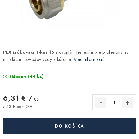
Kúrenie a chladenie
Komíny a dymovody
Čerpadlá a vodárne
PEX šróbovací T-kus 16
s dvojitým tesnením pre profesionálnu
Filtrovanie a úprava vody
inštaláciu rozvodov vody a kúrenia.
Viac informácií
Záhrada a závlaha
(44 ks)
Skladom
Vetranie a rekuperácia
6,31 €
/ ks
Kúpeľňa a sanita
5,13 € bez DPH
Jednotková cena:
Spojovací materiál
DO KOŠÍKA