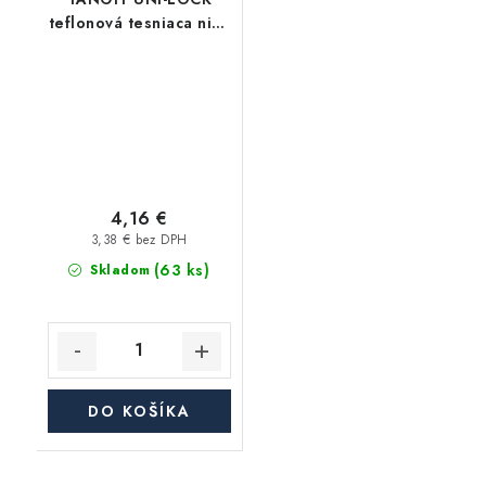
teflonová tesniaca niť (
vlákno ), prevádzková
teplota -20°C / +130°C
- 20m
4,16 €
3,38 € bez DPH
(63 ks)
Skladom
DO KOŠÍKA