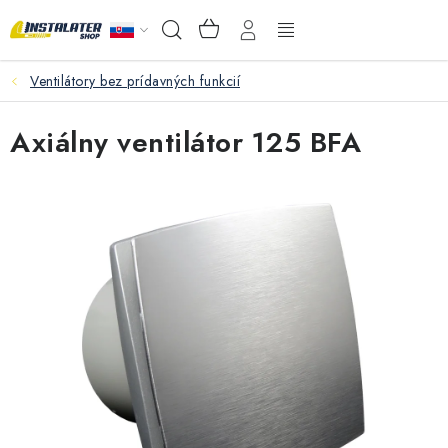
Prejsť
NÁKUPNÝ
Hľadať
na
KOŠÍK
obsah
Ventilátory bez prídavných funkcií
VEĽKOOBCHOD
Axiálny ventilátor 125 BFA
AKO VYBRAŤ?
PREDAJŇA - RAKOVÁ
Inštalačný materiál
Podlahové kúrenie
Ventily a armatúry
Meranie a regulácia