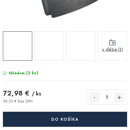
Kúrenie a chladenie
Komíny a dymovody
Čerpadlá a vodárne
+ ďalšie (3)
Filtrovanie a úprava vody
Záhrada a závlaha
(2 ks)
Skladom
Vetranie a rekuperácia
72,98 €
/ ks
Kúpeľňa a sanita
59,33 € bez DPH
Jednotková cena:
Spojovací materiál
DO KOŠÍKA