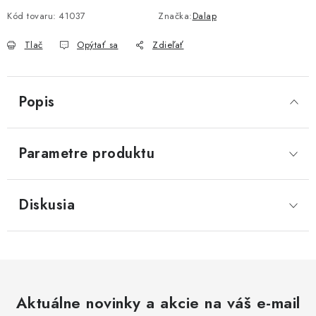
Akcie, Zľavy
Kód tovaru:
41037
Značka:
Dalap
Tlač
Opýtať sa
Zdieľať
Kontakty
Poštovné a doprava
Obchodné podmienky
Reklamačné podmienky
Podmienky ochrany osobných údajov
Popis
Obchodné podmienky požičovne náradia
Moja objednávka
Parametre produktu
Diskusia
Aktuálne novinky a akcie na váš e-mail