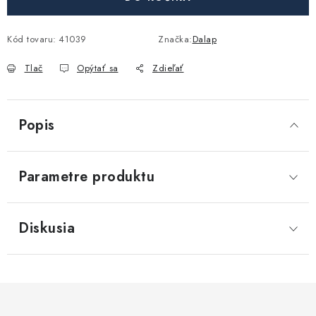
Akcie, Zľavy
Kód tovaru:
41039
Značka:
Dalap
Kontakty
Poštovné a doprava
Obchodné podmienky
Reklamačné podmienky
Tlač
Opýtať sa
Zdieľať
Podmienky ochrany osobných údajov
Obchodné podmienky požičovne náradia
Moja objednávka
Popis
Parametre produktu
Diskusia