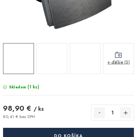
Kúrenie a chladenie
Komíny a dymovody
Čerpadlá a vodárne
Filtrovanie a úprava vody
+ ďalšie (3)
Záhrada a závlaha
(1 ks)
Skladom
Vetranie a rekuperácia
Kúpeľňa a sanita
98,90 €
/ ks
80,41 € bez DPH
Spojovací materiál
Jednotková cena:
DO KOŠÍKA