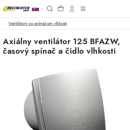
Prejsť
NÁKUPNÝ
Hľadať
na
KOŠÍK
obsah
Ventilátory so snímačom vlhkosti
VEĽKOOBCHOD
Axiálny ventilátor 125 BFAZW,
AKO VYBRAŤ?
časový spínač a čidlo vlhkosti
PREDAJŇA - RAKOVÁ
Inštalačný materiál
Podlahové kúrenie
Ventily a armatúry
Meranie a regulácia