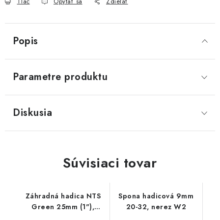
Tlač
Opýtať sa
Zdieľať
Akcie, Zľavy
Kontakty
Poštovné a doprava
Obchodné podmienky
Popis
Reklamačné podmienky
Podmienky ochrany osobných údajov
Parametre produktu
Obchodné podmienky požičovne náradia
Moja objednávka
Diskusia
Súvisiaci tovar
Záhradná hadica NTS
Spona hadicová 9mm
Green 25mm (1"),
20-32, nerez W2
balenie 25m