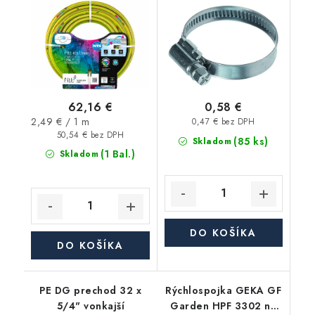
62,16 €
0,58 €
Jednotková
2,49 € / 1 m
0,47 € bez DPH
cena:
50,54 € bez DPH
(85 ks)
Skladom
(1 Bal.)
Skladom
DO KOŠÍKA
DO KOŠÍKA
PE DG prechod 32 x
Rýchlospojka GEKA GF
5/4" vonkajší
Garden HPF 3302 na