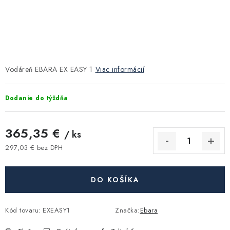
Kúrenie a chladenie
Komíny a dymovody
Čerpadlá a vodárne
Vodáreň EBARA EX EASY 1
Viac informácií
Filtrovanie a úprava vody
Dodanie do týždňa
Záhrada a závlaha
365,35 €
/ ks
297,03 € bez DPH
Vetranie a rekuperácia
Jednotková cena:
Kúpeľňa a sanita
DO KOŠÍKA
Spojovací materiál
Kód tovaru:
EXEASY1
Značka:
Ebara