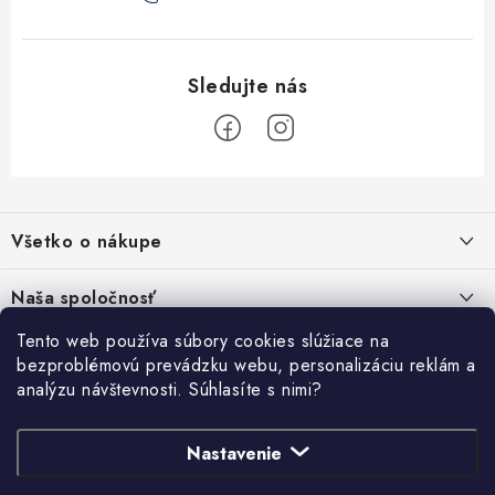
Z
á
Všetko o nákupe
p
ä
Kontakty
Naša spoločnosť
t
Poštovné a doprava
i
Tento web používa súbory cookies slúžiace na
SHOWROOM - poradňa pre vaše projekty
Prihlásenie
bezproblémovú prevádzku webu, personalizáciu reklám a
e
Obchodné podmienky
analýzu návštevnosti. Súhlasíte s nimi?
E-mail
PREDAJŇA - Raková
Vyhľadávanie
Reklamačné podmienky
Stabilná spoločnosť od roku 2009
Nastavenie
Podmienky ochrany osobných údajov
HĽADAŤ
Obchodné podmienky požičovne náradia