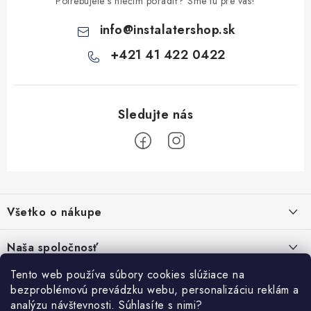
Potrebujete s niečím poradiť? Sme tu pre vás!
info
@
instalatershop.sk
+421 41 422 0422
Z
á
Všetko o nákupe
p
ä
Kontakty
Naša spoločnosť
t
Poštovné a doprava
i
Tento web používa súbory cookies slúžiace na
SHOWROOM - poradňa pre vaše projekty
Prihlásenie
bezproblémovú prevádzku webu, personalizáciu reklám a
e
Obchodné podmienky
analýzu návštevnosti. Súhlasíte s nimi?
E-mail
PREDAJŇA - Raková