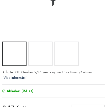
Kúrenie a chladenie
Komíny a dymovody
Čerpadlá a vodárne
Filtrovanie a úprava vody
Záhrada a závlaha
Vetranie a rekuperácia
Adaptér GF Garden 3/4" vnútorny závit 14x16mm/4x6mm
Viac informácií
Kúpeľňa a sanita
(23 ks)
Skladom
Spojovací materiál