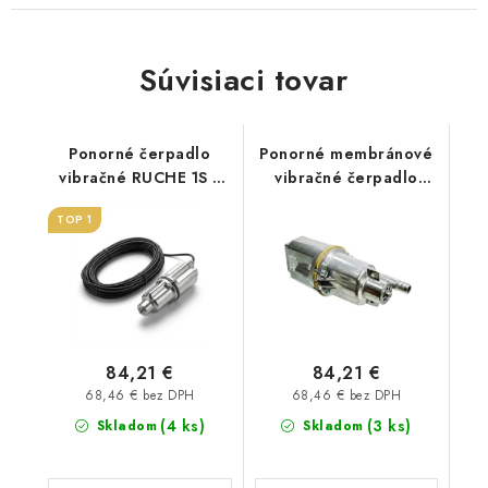
Súvisiaci tovar
Ponorné čerpadlo
Ponorné membránové
vibračné RUCHE 1S s
vibračné čerpadlo
15m káblom - spodné
RUCHE 2H s 15m
TOP 1
sanie
káblom - vrchné sanie
84,21 €
84,21 €
68,46 € bez DPH
68,46 € bez DPH
(4 ks)
(3 ks)
Skladom
Skladom