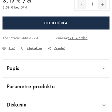
3,17 €
/ ks
Akcie, Zľavy
2,58 € bez DPH
Jednotková cena:
Kontakty
Poštovné a doprava
Obchodné podmienky
DO KOŠÍKA
Reklamačné podmienky
Podmienky ochrany osobných údajov
Kód tovaru:
80006290
Značka:
G.F. Garden
Obchodné podmienky požičovne náradia
Moja objednávka
Tlač
Opýtať sa
Zdieľať
Popis
Parametre produktu
Diskusia