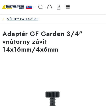
Prejsť
NÁKUPNÝ
Hľadať
na
KOŠÍK
obsah
VŠETKY KATEGÓRIE
VEĽKOOBCHOD
Adaptér GF Garden 3/4"
AKO VYBRAŤ?
vnútorny závit
PREDAJŇA - RAKOVÁ
14x16mm/4x6mm
Inštalačný materiál
Podlahové kúrenie
Ventily a armatúry
Meranie a regulácia