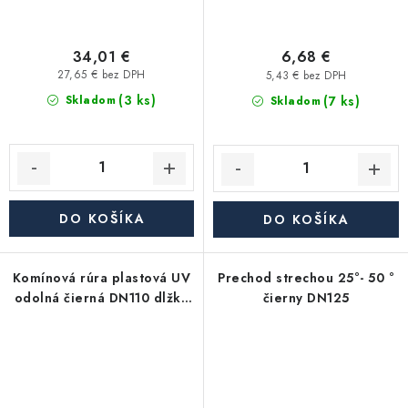
34,01 €
6,68 €
27,65 € bez DPH
5,43 € bez DPH
(3 ks)
(7 ks)
Skladom
Skladom
DO KOŠÍKA
DO KOŠÍKA
Komínová rúra plastová UV
Prechod strechou 25°- 50 °
odolná čierná DN110 dlžka
čierny DN125
1000mm