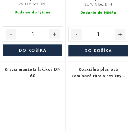
26,11 € bez DPH
35,40 € bez DPH
Dodanie do týždňa
Dodanie do týždňa
DO KOŠÍKA
DO KOŠÍKA
Krycia manžeta lak.kov DN
Koaxiálna plastová
60
komínová rúra s revíznym
otvorom a tesnením
(hliníkový vonkajší plášt)
biela - dĺžka 185 mm (0,185
m), priemer DN 80 / 125 -
dymovod pre plynový
(kondenzačný) kotol