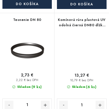
Akcie, Zľavy
DO KOŠÍKA
DO KOŠÍKA
Kontakty
Poštovné a doprava
Obchodné podmienky
Tesnenie DN 80
Komínová rúra plastová UV
Reklamačné podmienky
odolná čierná DN80 dlžka
1000mm
Podmienky ochrany osobných údajov
Obchodné podmienky požičovne náradia
Moja objednávka
2,73 €
13,27 €
2,22 € bez DPH
10,79 € bez DPH
(9 ks)
(6 ks)
Skladom
Skladom