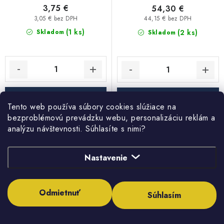
3,75 €
54,30 €
3,05 € bez DPH
44,15 € bez DPH
(1 ks)
(2 ks)
Skladom
Skladom
DO KOŠÍKA
DO KOŠÍKA
Tento web používa súbory cookies slúžiace na
bezproblémovú prevádzku webu, personalizáciu reklám a
analýzu návštevnosti. Súhlasíte s nimi?
Redukcia DN80/60dn
Rúra - predlženie 250 mm
DN 125
Nastavenie
Odmietnuť
Súhlasím