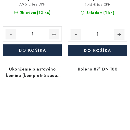
7,96 € bez DPH
4,45 € bez DPH
(12 ks)
(1 ks)
Skladom
Skladom
DO KOŠÍKA
DO KOŠÍKA
Ukončenie plastového
Koleno 87° DN 100
komína (kompletná sada)
pre plynové kotle DN 80
(2x rúra, krycia platňa,
košík (kryt)) - plast, čierny