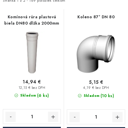
i
e
Stránka
1
z
2
-
169
položiek celkom
Kúrenie a chladenie
s
n
p
i
Komínová rúra plastová
Koleno 87° DN 80
Komíny a dymovody
biela DN80 dlžka 2000mm
r
e
o
p
Čerpadlá a vodárne
d
r
u
o
Filtrovanie a úprava vody
k
d
t
u
Záhrada a závlaha
o
k
v
t
14,94 €
5,15 €
Vetranie a rekuperácia
o
12,15 € bez DPH
4,19 € bez DPH
(6 ks)
v
(10 ks)
Skladom
Skladom
Kúpeľňa a sanita
Spojovací materiál