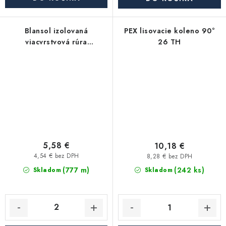
Blansol izolovaná
PEX lisovacie koleno 90°
viacvrstvová rúra
26 TH
Pex/Al/Pex 32×3 mm
hliníkoplast (balík má 25 m)
- modrá
5,58 €
10,18 €
4,54 € bez DPH
8,28 € bez DPH
(777 m)
(242 ks)
Skladom
Skladom