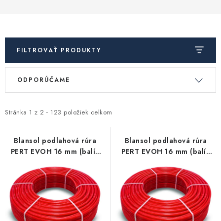
Akcie, Zľavy
Kontakty
Poštovné a doprava
Obchodné podmienky
Reklamačné podmienky
FILTROVAŤ PRODUKTY
Podmienky ochrany osobných údajov
V
R
Obchodné podmienky požičovne náradia
Moja objednávka
ODPORÚČAME
ý
a
p
d
i
e
Stránka
1
z
2
-
123
položiek celkom
s
n
p
i
Blansol podlahová rúra
Blansol podlahová rúra
PERT EVOH 16 mm (balík
PERT EVOH 16 mm (balík
r
e
má 500 m)
má 240 m)
o
p
d
r
u
o
k
d