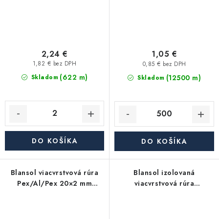
2,24 €
1,05 €
1,82 € bez DPH
0,85 € bez DPH
(622 m)
(12500 m)
Skladom
Skladom
DO KOŠÍKA
DO KOŠÍKA
Blansol viacvrstvová rúra
Blansol izolovaná
Pex/Al/Pex 20×2 mm
viacvrstvová rúra
hliníkoplast (balík má 100
Pex/Al/Pex 20×2 mm
m) - metráž
hliníkoplast (balík má 100
m) - modrá