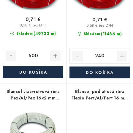
t
u
o
k
v
t
0,71 €
0,71 €
o
0,58 € bez DPH
0,58 € bez DPH
(49733 m)
v
(11486 m)
Skladom
Skladom
DO KOŠÍKA
DO KOŠÍKA
Blansol viacvrstvová rúra
Blansol podlahová rúra
Pex/Al/Pex 16×2 mm
Flexio Pert/Al/Pert 16 mm
hliníkoplast (balík má 100
(balík má 240 m)
m) - metráž