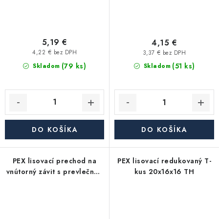
5,19 €
4,15 €
4,22 € bez DPH
3,37 € bez DPH
(79 ks)
(51 ks)
Skladom
Skladom
DO KOŠÍKA
DO KOŠÍKA
PEX lisovací prechod na
PEX lisovací redukovaný T-
vnútorný závit s prevlečnou
kus 20x16x16 TH
maticou 20x1/2" TH