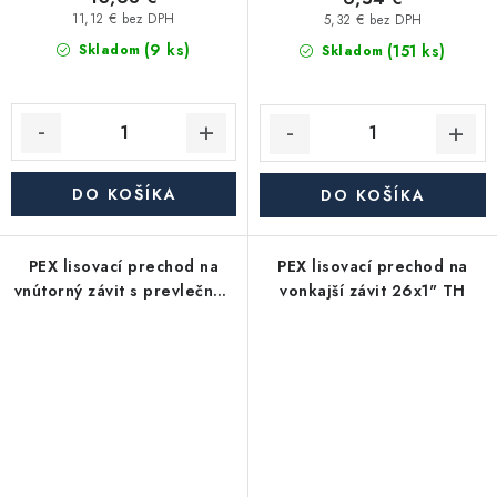
11,12 € bez DPH
5,32 € bez DPH
(9 ks)
(151 ks)
Skladom
Skladom
DO KOŠÍKA
DO KOŠÍKA
PEX lisovací prechod na
PEX lisovací prechod na
vnútorný závit s prevlečnou
vonkajší závit 26x1" TH
maticou 20x3/4" TH