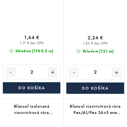
1,44 €
2,24 €
1,17 € bez DPH
1,82 € bez DPH
(1799,5 m)
(721 m)
Skladom
Skladom
DO KOŠÍKA
DO KOŠÍKA
Blansol izolovaná
Blansol viacvrstvová rúra
viacvrstvová rúra
Pex/Al/Pex 26×3 mm
Pex/Al/Pex 16×2 mm
hliníkoplast (balík má 100
hliníkoplast (balík má 100
m) - metráž