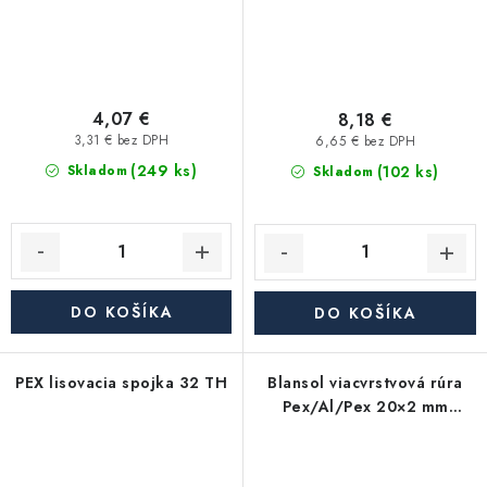
4,07 €
8,18 €
3,31 € bez DPH
6,65 € bez DPH
(249 ks)
(102 ks)
Skladom
Skladom
DO KOŠÍKA
DO KOŠÍKA
PEX lisovacia spojka 32 TH
Blansol viacvrstvová rúra
Pex/Al/Pex 20×2 mm
hliníkoplast - tyč (4 m)