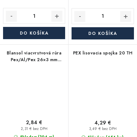
DO KOŠÍKA
DO KOŠÍKA
Blansol viacvrstvová rúra
PEX lisovacia spojka 20 TH
Pex/Al/Pex 26×3 mm
hliníkoplast - tyč (4 m)
2,84 €
4,29 €
2,31 € bez DPH
3,49 € bez DPH