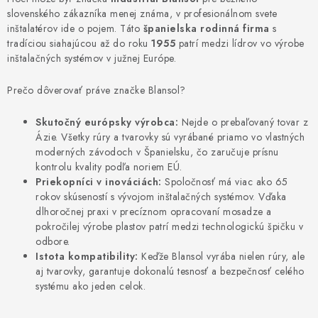
Kúrenie a chladenie
slovenského zákazníka menej známa, v profesionálnom svete
inštalatérov ide o pojem. Táto
španielska rodinná firma
s
tradíciou siahajúcou až do roku
1955
patrí medzi lídrov vo výrobe
Komíny a dymovody
inštalačných systémov v južnej Európe.
Čerpadlá a vodárne
Prečo dôverovať práve značke Blansol?
Skutočný európsky výrobca:
Nejde o prebaľovaný tovar z
Filtrovanie a úprava vody
Ázie. Všetky rúry a tvarovky sú vyrábané priamo vo vlastných
moderných závodoch v Španielsku, čo zaručuje prísnu
Záhrada a závlaha
kontrolu kvality podľa noriem EÚ.
Priekopníci v inováciách:
Spoločnosť má viac ako 65
rokov skúseností s vývojom inštalačných systémov. Vďaka
Vetranie a rekuperácia
dlhoročnej praxi v precíznom opracovaní mosadze a
pokročilej výrobe plastov patrí medzi technologickú špičku v
odbore.
Kúpeľňa a sanita
Istota kompatibility:
Keďže Blansol vyrába nielen rúry, ale
aj tvarovky, garantuje dokonalú tesnosť a bezpečnosť celého
Spojovací materiál
systému ako jeden celok.