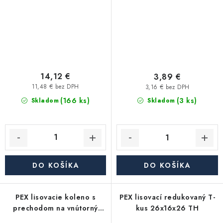
14,12 €
3,89 €
11,48 € bez DPH
3,16 € bez DPH
(166 ks)
(3 ks)
Skladom
Skladom
DO KOŠÍKA
DO KOŠÍKA
PEX lisovacie koleno s
PEX lisovací redukovaný T-
prechodom na vnútorný
kus 26x16x26 TH
závit 90° 20x1/2" TH