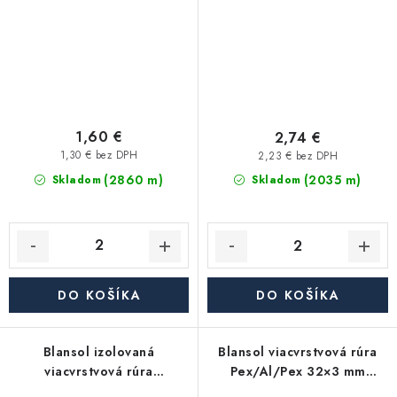
m) - červená
1,60 €
2,74 €
1,30 € bez DPH
2,23 € bez DPH
(2860 m)
(2035 m)
Skladom
Skladom
DO KOŠÍKA
DO KOŠÍKA
Blansol izolovaná
Blansol viacvrstvová rúra
viacvrstvová rúra
Pex/Al/Pex 32×3 mm
Pex/Al/Pex 16×2 mm
hliníkoplast (balík má 50 m)