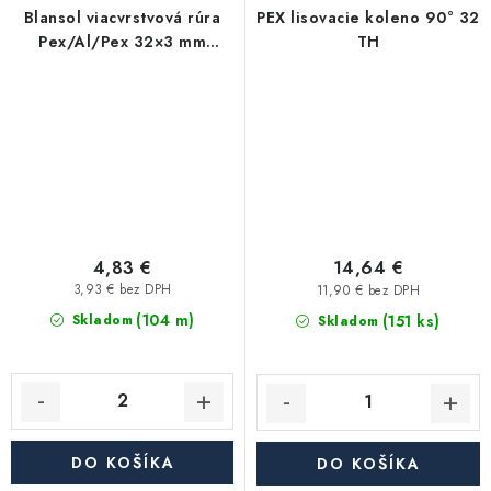
Blansol viacvrstvová rúra
PEX lisovacie koleno 90° 32
Pex/Al/Pex 32×3 mm
TH
hliníkoplast - tyč (4 m)
4,83 €
14,64 €
3,93 € bez DPH
11,90 € bez DPH
(104 m)
(151 ks)
Skladom
Skladom
DO KOŠÍKA
DO KOŠÍKA