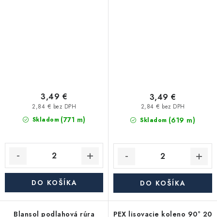
Pex/Al/Pex 26×3 mm
Pex/Al/Pex 26×3 mm
hliníkoplast (balík má 50 m)
hliníkoplast (balík má 50 m)
- červená
- modrá
3,49 €
3,49 €
2,84 € bez DPH
2,84 € bez DPH
(771 m)
(619 m)
Skladom
Skladom
DO KOŠÍKA
DO KOŠÍKA
Blansol podlahová rúra
PEX lisovacie koleno 90° 20