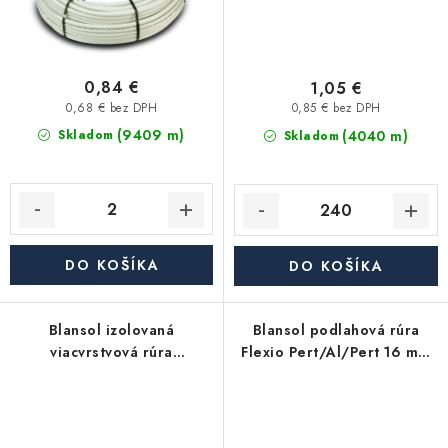
0,84 €
1,05 €
0,68 € bez DPH
0,85 € bez DPH
(9409 m)
(4040 m)
Skladom
Skladom
DO KOŠÍKA
DO KOŠÍKA
Blansol izolovaná
Blansol podlahová rúra
viacvrstvová rúra
Flexio Pert/Al/Pert 16 mm
Pex/Al/Pex 20×2 mm
(balík má 500 m)
hliníkoplast (balík má 100
m) - červená