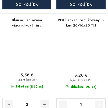
DO KOŠÍKA
DO KOŠÍKA
Blansol izolovaná
PEX lisovací redukovaný T-
viacvrstvová rúra
kus 20x16x20 TH
Pex/Al/Pex 32×3 mm
hliníkoplast (balík má 25 m)
- červená
5,58 €
8,20 €
4,54 € bez DPH
6,67 € bez DPH
(842 m)
(20 ks)
Skladom
Skladom