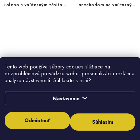
koleno s vnútorným závitom
prechodom na vnútorný
26x3/4" TH
závit – 20x1/2"x20 TH
Tento web používa súbory cookies slúžiace na
10,64 €
7,21 €
bezproblémovú prevádzku webu, personalizáciu reklám a
8,65 € bez DPH
5,86 € bez DPH
analýzu návštevnosti. Súhlasíte s nimi?
(62 ks)
(2 ks)
Skladom
Skladom
Nastavenie
Odmietnuť
Súhlasím
DO KOŠÍKA
DO KOŠÍKA