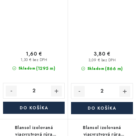
hliníkoplast (balík má 100
- metráž
m) - modrá
1,60 €
3,80 €
1,30 € bez DPH
3,09 € bez DPH
(1295 m)
(866 m)
Skladom
Skladom
DO KOŠÍKA
DO KOŠÍKA
Blansol izolovaná
Blansol izolovaná
viacvrstvová rúra
viacvrstvová rúra