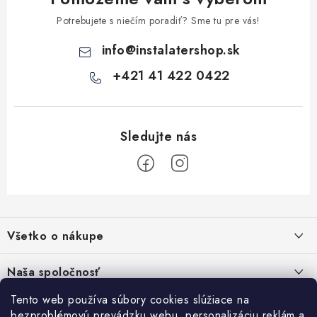
y
v
Potrebujete s niečím poradiť? Sme tu pre vás!
ý
info
@
instalatershop.sk
p
i
+421 41 422 0422
s
u
Z
á
Všetko o nákupe
p
ä
Kontakty
Naša spoločnosť
t
Poštovné a doprava
i
Tento web používa súbory cookies slúžiace na
SHOWROOM - poradňa pre vaše projekty
Prihlásenie
bezproblémovú prevádzku webu, personalizáciu reklám a
Obchodné podmienky