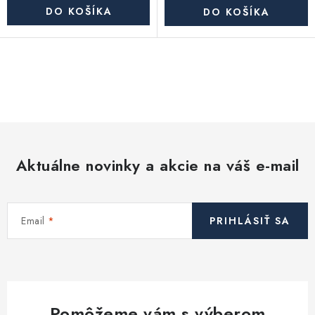
Akcie, Zľavy
DO KOŠÍKA
DO KOŠÍKA
Kontakty
Poštovné a doprava
Obchodné podmienky
Reklamačné podmienky
O
Podmienky ochrany osobných údajov
v
Obchodné podmienky požičovne náradia
Moja objednávka
l
á
d
Aktuálne novinky a akcie na váš e-mail
a
c
i
Email
PRIHLÁSIŤ SA
e
p
r
v
k
Pomôžeme vám s výberom