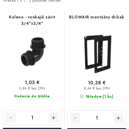
i
e
Stránka
1
z
1
-
2
položiek celkom
Kúrenie a chladenie
s
n
p
i
Koleno - vonkajší závit
BLOWAIR montážny držiak
Komíny a dymovody
3/4"x3/4"
r
e
o
p
Čerpadlá a vodárne
d
r
u
o
Filtrovanie a úprava vody
k
d
t
u
Záhrada a závlaha
o
k
v
t
1,03 €
10,38 €
Vetranie a rekuperácia
o
0,84 € bez DPH
8,44 € bez DPH
v
(1 ks)
Dodanie do týždňa
Skladom
Kúpeľňa a sanita
Spojovací materiál