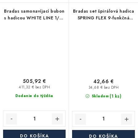
Bradas samonavíjací bubon
Bradas set špirálová hadica
s hadicou WHITE LINE 1/2"
SPRING FLEX 9-funkčná
50m s príslušenstvom
pištoľ 10m
505,92 €
42,66 €
411,32 € bez DPH
34,68 € bez DPH
(1 ks)
Dodanie do týždňa
Skladom
DO KOŠÍKA
DO KOŠÍKA