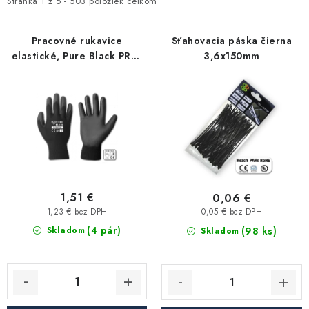
i
e
Stránka
1
z
5
-
503
položiek celkom
Kúrenie a chladenie
s
n
p
i
Pracovné rukavice
Sťahovacia páska čierna
Komíny a dymovody
elastické, Pure Black PRO,
3,6x150mm
r
e
veľkosť 10
o
p
Čerpadlá a vodárne
d
r
u
o
Filtrovanie a úprava vody
k
d
t
u
Záhrada a závlaha
o
k
v
t
1,51 €
0,06 €
Vetranie a rekuperácia
o
1,23 € bez DPH
0,05 € bez DPH
(4 pár)
v
(98 ks)
Skladom
Skladom
Kúpeľňa a sanita
Spojovací materiál