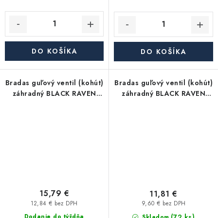
DO KOŠÍKA
DO KOŠÍKA
Bradas guľový ventil (kohút)
Bradas guľový ventil (kohút)
záhradný BLACK RAVEN
záhradný BLACK RAVEN
3/4" - mrazuvzdorný,
1/2" - mrazuvzdorný,
hadicový adaptér 3/4"xD15
hadicový adapter 3/4"xD15
15,79 €
11,81 €
12,84 € bez DPH
9,60 € bez DPH
(72 ks)
Dodanie do týždňa
Skladom