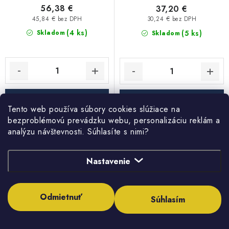
56,38 €
37,20 €
45,84 € bez DPH
30,24 € bez DPH
(4 ks)
(5 ks)
Skladom
Skladom
DO KOŠÍKA
DO KOŠÍKA
Tento web používa súbory cookies slúžiace na
bezproblémovú prevádzku webu, personalizáciu reklám a
analýzu návštevnosti. Súhlasíte s nimi?
Bradas záhradná hadica
Bradas záhradná hadica
SPRINT 1/2", balenie 50m,
SPRINT 1/2", balenie 30m,
zelená
zelená
Nastavenie
Odmietnuť
Súhlasím