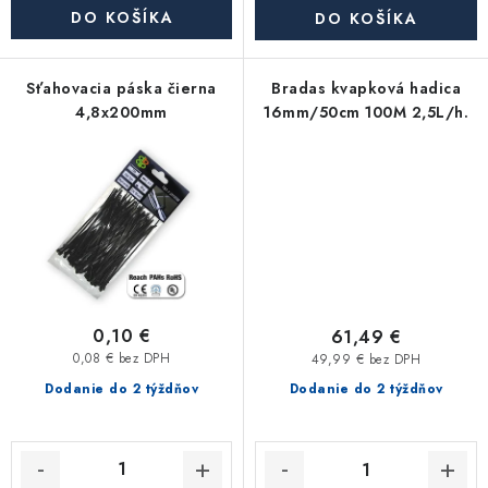
Akcie, Zľavy
DO KOŠÍKA
DO KOŠÍKA
Kontakty
Poštovné a doprava
Obchodné podmienky
Sťahovacia páska čierna
Bradas kvapková hadica
Reklamačné podmienky
4,8x200mm
16mm/50cm 100M 2,5L/h.
Podmienky ochrany osobných údajov
Obchodné podmienky požičovne náradia
Moja objednávka
0,10 €
61,49 €
0,08 € bez DPH
49,99 € bez DPH
Dodanie do 2 týždňov
Dodanie do 2 týždňov