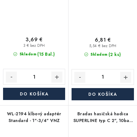
3,69 €
6,81 €
3 € bez DPH
5,54 € bez DPH
(15 Bal.)
(2 ks)
Skladom
Skladom
DO KOŠÍKA
DO KOŠÍKA
WL-2194 klbový adaptér
Bradas hasičská hadica
Standard - 1"-3/4" VNZ
SUPERLINE typ C 2", 10bar,
balenie 20m