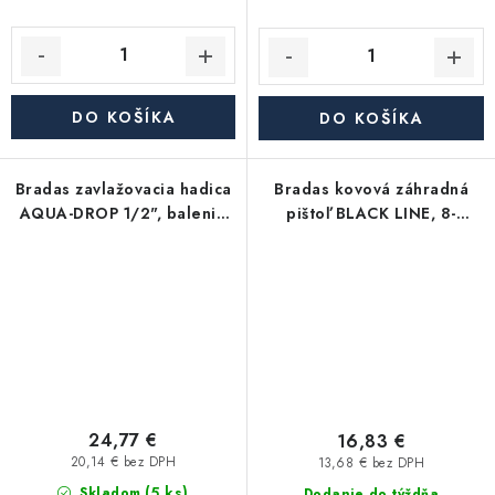
DO KOŠÍKA
DO KOŠÍKA
Bradas zavlažovacia hadica
Bradas kovová záhradná
AQUA-DROP 1/2", balenie
pištoľ BLACK LINE, 8-
15m
funkčná
24,77 €
16,83 €
20,14 € bez DPH
13,68 € bez DPH
(5 ks)
Skladom
Dodanie do týždňa