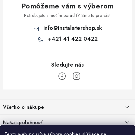
k
Pomôžeme vám s výberom
y
v
Potrebujete s niečím poradiť? Sme tu pre vás!
ý
info
@
instalatershop.sk
p
i
+421 41 422 0422
s
u
Z
á
Všetko o nákupe
p
ä
Kontakty
Naša spoločnosť
t
Poštovné a doprava
Tento web používa súbory cookies slúžiace na
SHOWROOM - poradňa pre vaše projekty