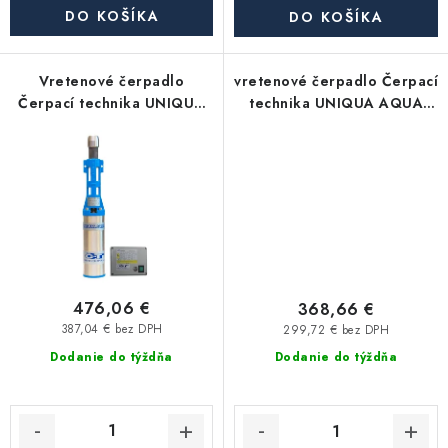
Akcie, Zľavy
DO KOŠÍKA
DO KOŠÍKA
Kontakty
Poštovné a doprava
Obchodné podmienky
Vretenové čerpadlo
vretenové čerpadlo Čerpací
Reklamačné podmienky
Čerpací technika UNIQUA
technika UNIQUA AQUA
AQUA J80/36/20m kábel
T60/56 15m kábel
Podmienky ochrany osobných údajov
Obchodné podmienky požičovne náradia
Moja objednávka
476,06 €
368,66 €
387,04 € bez DPH
299,72 € bez DPH
Dodanie do týždňa
Dodanie do týždňa