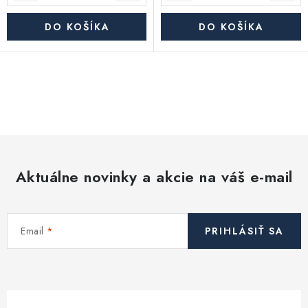
DO KOŠÍKA
DO KOŠÍKA
O
v
l
á
d
Aktuálne novinky a akcie na váš e-mail
a
c
i
Email
PRIHLÁSIŤ SA
e
p
r
v