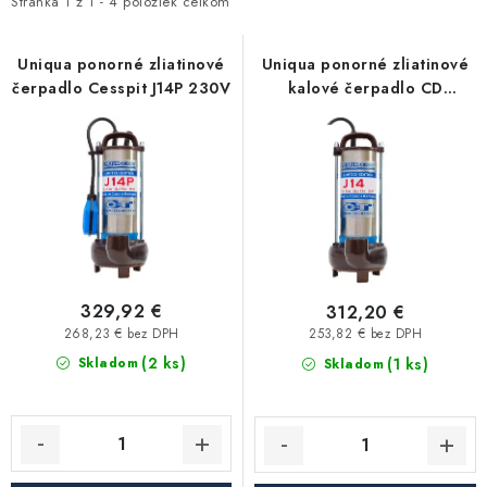
i
e
Stránka
1
z
1
-
4
položiek celkom
Kúrenie a chladenie
s
n
p
i
Uniqua ponorné zliatinové
Uniqua ponorné zliatinové
Komíny a dymovody
čerpadlo Cesspit J14P 230V
kalové čerpadlo CD
r
e
CESSPIT J14 230V s rezacím
o
p
Čerpadlá a vodárne
zariadením
d
r
u
o
Filtrovanie a úprava vody
k
d
t
u
Záhrada a závlaha
o
k
v
t
329,92 €
312,20 €
Vetranie a rekuperácia
o
268,23 € bez DPH
253,82 € bez DPH
(2 ks)
v
(1 ks)
Skladom
Skladom
Kúpeľňa a sanita
Spojovací materiál