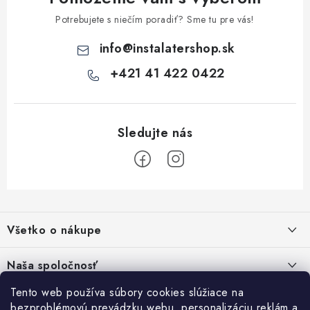
y
v
Potrebujete s niečím poradiť? Sme tu pre vás!
ý
info
@
instalatershop.sk
p
i
+421 41 422 0422
s
u
Z
á
Všetko o nákupe
p
ä
Kontakty
Naša spoločnosť
t
Poštovné a doprava
i
Tento web používa súbory cookies slúžiace na
SHOWROOM - poradňa pre vaše projekty
Prihlásenie
bezproblémovú prevádzku webu, personalizáciu reklám a
Obchodné podmienky