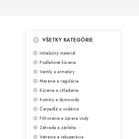
B
K
Preskočiť
VŠETKY KATEGÓRIE
kategórie
a
o
t
Inštalačný materiál
č
Podlahové kúrenie
e
n
Ventily a armatúry
g
ý
Meranie a regulácia
ó
Kúrenie a chladenie
p
r
Komíny a dymovody
a
i
Čerpadlá a vodárne
e
n
Filtrovanie a úprava vody
e
Záhrada a závlaha
Vetranie a rekuperácia