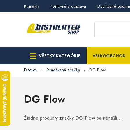
Prejsť
Kontakty
Poštovné a doprava
Obchodné podmi
na
obsah
VŠETKY KATEGÓRIE
VEĽKOOBCHOD
Domov
Predávané značky
DG Flow
DG Flow
Žiadne produkty značky
DG Flow
sa nenašli...