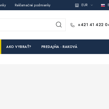
EUR
S
enky
Reklamačné podmienky
Podmienky ochrany osobných ú
+421 41 422 0
AKO VYBRAŤ?
PREDAJŇA - RAKOVÁ