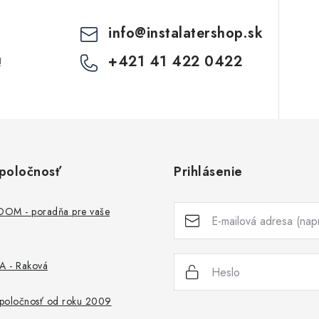
info
@
instalatershop.sk
+421 41 422 0422
!
poločnosť
Prihlásenie
M - poradňa pre vaše
 - Raková
 spoločnosť od roku 2009