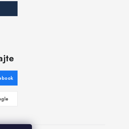
ajte
cebook
ogle