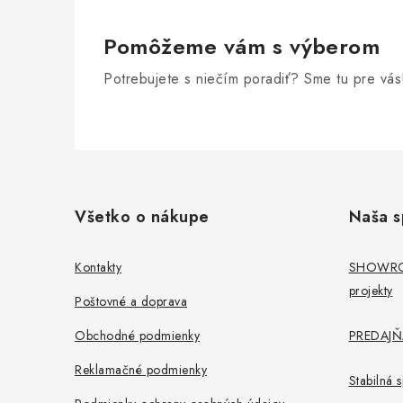
Pomôžeme vám s výberom
Potrebujete s niečím poradiť? Sme tu pre vás
Z
á
Všetko o nákupe
Naša s
p
ä
Kontakty
SHOWROO
projekty
t
Poštovné a doprava
i
Obchodné podmienky
PREDAJŇA
e
Reklamačné podmienky
Stabilná