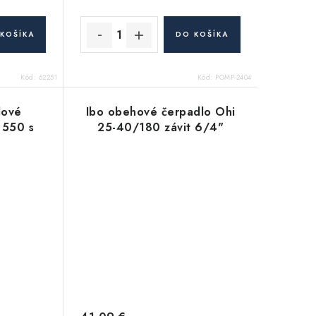
KOŠÍKA
DO KOŠÍKA
Kód:
62251
Kód:
POMP-2404
lové
Ibo obehové čerpadlo Ohi
 550 s
25-40/180 závit 6/4"