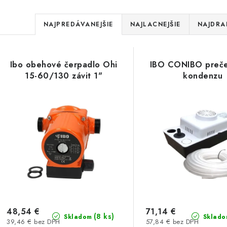
R
NAJPREDÁVANEJŠIE
NAJLACNEJŠIE
NAJDRA
a
V
d
Ibo obehové čerpadlo Ohi
IBO CONIBO preče
ý
e
15-60/130 závit 1"
kondenzu
p
n
i
s
e
p
p
r
r
o
o
d
d
48,54 €
71,14 €
(8 ks)
Skladom
Sklado
39,46 € bez DPH
57,84 € bez DPH