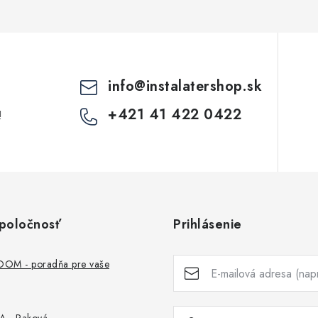
c
e
p
info
@
instalatershop.sk
+421 41 422 0422
!
v
k
y
v
ý
poločnosť
Prihlásenie
p
M - poradňa pre vaše
s
u