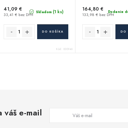
41,09 €
164,80 €
(1 ks)
Dodanie d
Skladom
33,41 € bez DPH
133,98 € bez DPH
DO KOŠÍKA
DO 
Kód:
000946
O
v
á
 váš e-mail
d
a