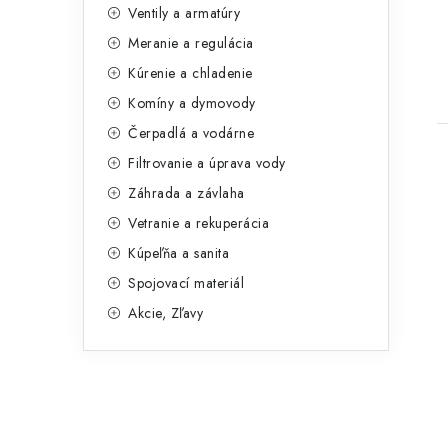
Ventily a armatúry
g
Meranie a regulácia
ó
t
Kúrenie a chladenie
r
Komíny a dymovody
i
Čerpadlá a vodárne
e
Filtrovanie a úprava vody
Záhrada a závlaha
Vetranie a rekuperácia
Kúpeľňa a sanita
Spojovací materiál
Akcie, Zľavy