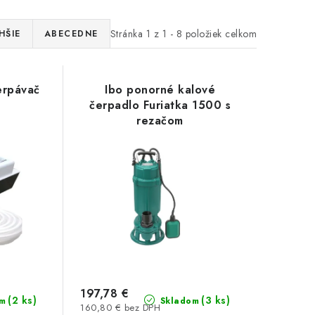
Stránka
1
z
1
-
8
položiek celkom
HŠIE
ABECEDNE
rpávač
Ibo ponorné kalové
čerpadlo Furiatka 1500 s
rezačom
197,78 €
(2 ks)
(3 ks)
m
Skladom
160,80 € bez DPH