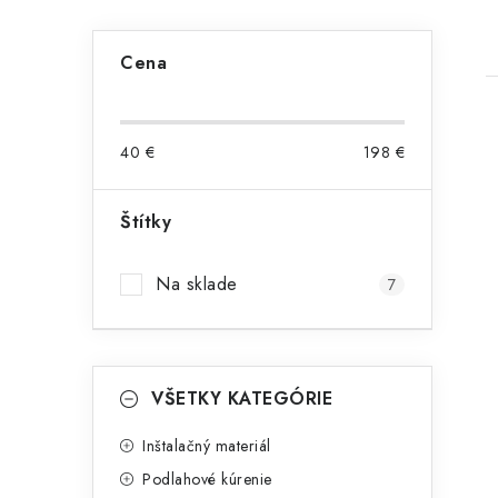
B
Cena
o
č
40
€
198
€
n
ý
Štítky
i
p
Na sklade
7
a
n
K
e
Preskočiť
VŠETKY KATEGÓRIE
kategórie
a
l
t
Inštalačný materiál
Podlahové kúrenie
e