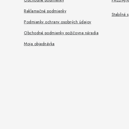
i
Obchodné podmienky
PREDAJŇA
e
Reklamačné podmienky
Stabilná
Podmienky ochrany osobných údajov
Obchodné podmienky požičovne náradia
Moja objednávka