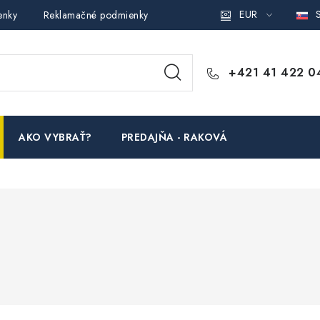
EUR
S
enky
Reklamačné podmienky
Podmienky ochrany osobných ú
+421 41 422 0
AKO VYBRAŤ?
PREDAJŇA - RAKOVÁ