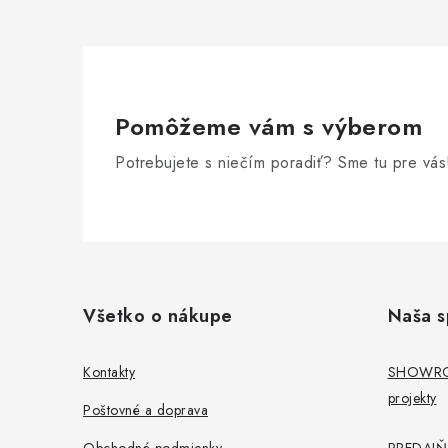
i
Pomôžeme vám s výberom
r
Potrebujete s niečím poradiť? Sme tu pre vás
Z
á
Všetko o nákupe
Naša s
p
ä
i
Kontakty
SHOWROO
projekty
t
Poštovné a doprava