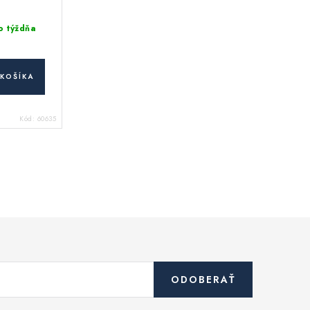
o týždňa
KOŠÍKA
Kód:
60635
ODOBERAŤ