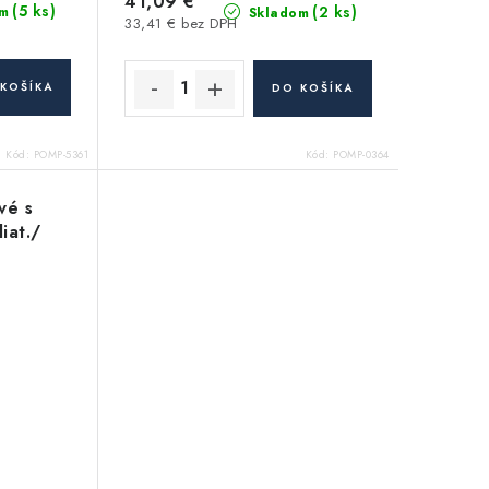
41,09 €
(5 ks)
(2 ks)
m
Skladom
33,41 € bez DPH
KOŠÍKA
DO KOŠÍKA
Kód:
POMP-5361
Kód:
POMP-0364
vé s
iat./