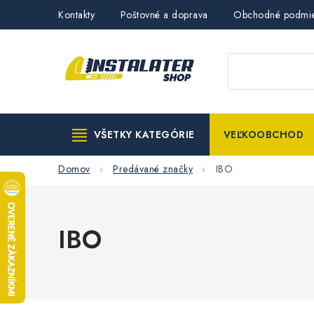
Prejsť
Kontakty
Poštovné a doprava
Obchodné podmi
na
obsah
VŠETKY KATEGÓRIE
VEĽKOOBCHOD
Domov
Predávané značky
IBO
IBO