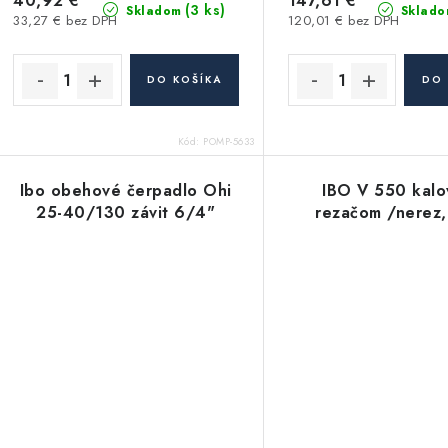
40,92 €
147,61 €
(3 ks)
Skladom
Sklado
33,27 € bez DPH
120,01 € bez DPH
DO KOŠÍKA
DO 
Kód:
POMP-5633
Ibo obehové čerpadlo Ohi
IBO V 550 kalo
25-40/130 závit 6/4"
rezačom /nerez,l