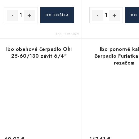
u
u
k
k
DO KOŠÍKA
DO 
t
o
Kód:
POMP-1819
o
v
v
Ibo obehové čerpadlo Ohi
Ibo ponorné ka
25-60/130 závit 6/4"
čerpadlo Furiatka
rezačom