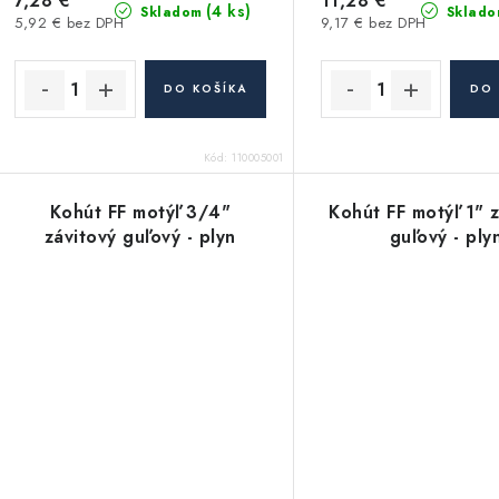
7,28 €
11,28 €
(4 ks)
Skladom
Sklado
5,92 € bez DPH
9,17 € bez DPH
DO KOŠÍKA
DO 
Kód:
110005001
Kohút FF motýľ 3/4"
Kohút FF motýľ 1" 
závitový guľový - plyn
guľový - ply