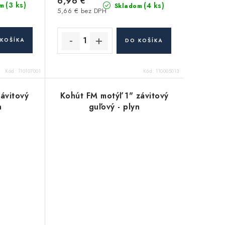
6,96 €
(3 ks)
(4 ks)
m
Skladom
5,66 € bez DPH
KOŠÍKA
DO KOŠÍKA
Kód:
110107001
Kód:
110005013
závitový
Kohút FM motýľ 1" závitový
n
guľový - plyn