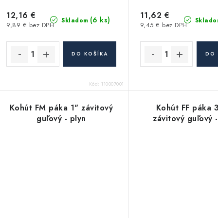
12,16 €
11,62 €
(6 ks)
Skladom
Sklado
9,89 € bez DPH
9,45 € bez DPH
DO KOŠÍKA
DO 
Kód:
110007001
Kohút FM páka 1" závitový
Kohút FF páka 
guľový - plyn
závitový guľový -