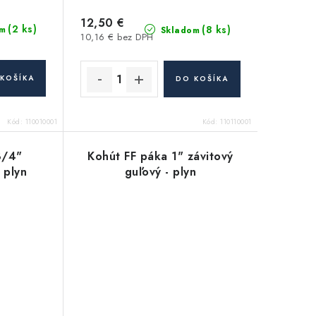
12,50 €
(2 ks)
(8 ks)
m
Skladom
10,16 € bez DPH
KOŠÍKA
DO KOŠÍKA
Kód:
110010001
Kód:
110110001
3/4"
Kohút FF páka 1" závitový
 plyn
guľový - plyn