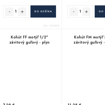
u
u
k
k
DO KOŠÍKA
DO 
t
o
Kód:
110105001
o
v
v
Kohút FF motýľ 1/2"
Kohút FM motýľ
závitový guľový - plyn
závitový guľový -