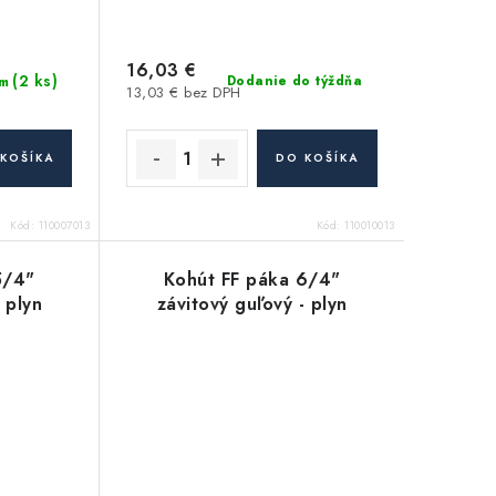
16,03 €
(2 ks)
Dodanie do týždňa
m
13,03 € bez DPH
KOŠÍKA
DO KOŠÍKA
Kód:
110007013
Kód:
110010013
5/4"
Kohút FF páka 6/4"
 plyn
závitový guľový - plyn