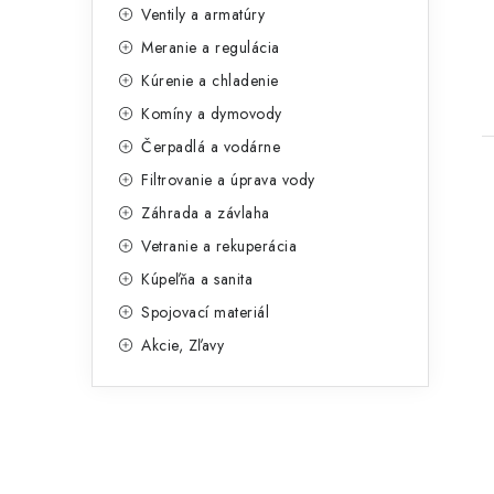
Ventily a armatúry
g
Meranie a regulácia
ó
t
Kúrenie a chladenie
r
Komíny a dymovody
i
Čerpadlá a vodárne
e
Filtrovanie a úprava vody
Záhrada a závlaha
Vetranie a rekuperácia
Kúpeľňa a sanita
Spojovací materiál
Akcie, Zľavy