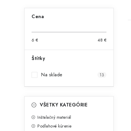
B
Cena
o
č
6
€
48
€
n
ý
Štítky
i
p
Na sklade
13
a
n
K
e
Preskočiť
VŠETKY KATEGÓRIE
kategórie
a
l
t
Inštalačný materiál
Podlahové kúrenie
e