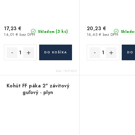
17,23 €
20,23 €
(3 ks)
Skladom
Sklado
14,01 € bez DPH
16,45 € bez DPH
DO KOŠÍKA
DO 
Kód:
110112013
Kohút FF páka 2" závitový
guľový - plyn