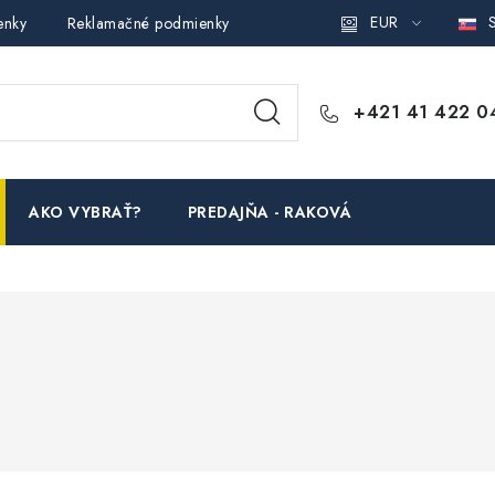
EUR
S
enky
Reklamačné podmienky
Podmienky ochrany osobných ú
+421 41 422 0
AKO VYBRAŤ?
PREDAJŇA - RAKOVÁ