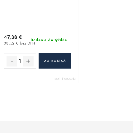
47,38 €
Dodanie do týždňa
38,52 € bez DPH
DO KOŠÍKA
Kód:
110020013
O
v