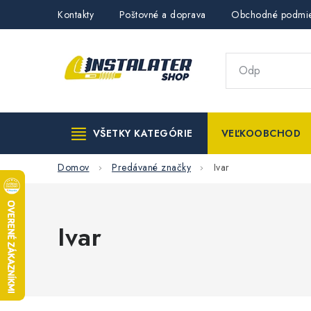
Prejsť
Kontakty
Poštovné a doprava
Obchodné podmi
na
obsah
VŠETKY KATEGÓRIE
VEĽKOOBCHOD
Domov
Predávané značky
Ivar
Ivar