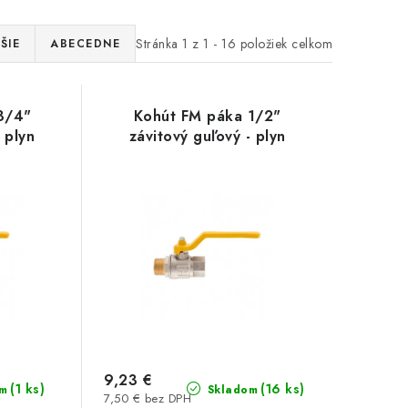
Stránka
1
z
1
-
16
položiek celkom
ŠIE
ABECEDNE
3/4"
Kohút FM páka 1/2"
 plyn
závitový guľový - plyn
9,23 €
(1 ks)
(16 ks)
m
Skladom
7,50 € bez DPH