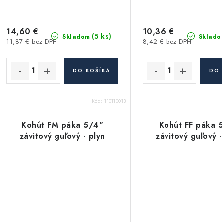
14,60 €
10,36 €
(5 ks)
Skladom
Sklado
11,87 € bez DPH
8,42 € bez DPH
DO KOŠÍKA
DO 
Kód:
110110013
Kohút FM páka 5/4"
Kohút FF páka 
závitový guľový - plyn
závitový guľový -