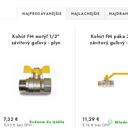
R
NAJPREDÁVANEJŠIE
NAJLACNEJŠIE
NAJDRAH
a
V
d
Kohút FM motýľ 1/2"
Kohút FM páka 
ý
e
závitový guľový - plyn
závitový guľový -
p
n
i
s
e
p
p
r
r
o
o
d
d
7,32 €
11,29 €
Dodanie do týždňa
Sklado
5,95 € bez DPH
9,18 € bez DPH