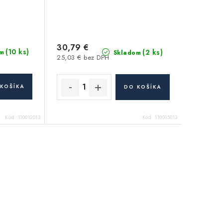
30,79 €
(10 ks)
(2 ks)
m
Skladom
25,03 € bez DPH
KOŠÍKA
DO KOŠÍKA
Kód:
110012013
Kód:
110015013