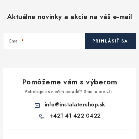
á
d
Aktuálne novinky a akcie na váš e-mail
a
c
i
Email
PRIHLÁSIŤ SA
e
p
r
v
k
Pomôžeme vám s výberom
y
v
Potrebujete s niečím poradiť? Sme tu pre vás!
ý
info
@
instalatershop.sk
p
i
+421 41 422 0422
s
u