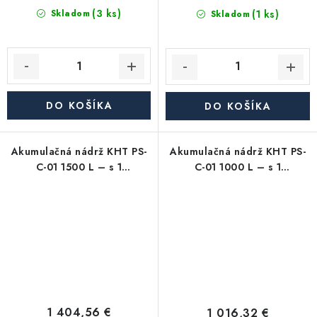
(3 ks)
(1 ks)
Skladom
Skladom
DO KOŠÍKA
DO KOŠÍKA
Akumulačná nádrž KHT PS-
Akumulačná nádrž KHT PS-
C-01 1500 L – s 1
C-01 1000 L – s 1
výmenníkom, s
výmenníkom, s
odnímateľnou izoláciou
odnímateľnou izoláciou
1 404,56 €
1 016,32 €