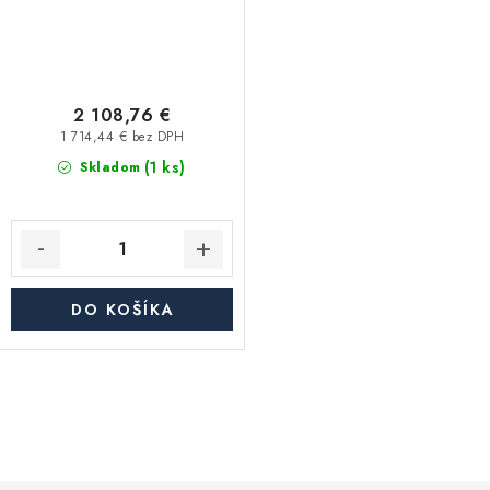
2 108,76 €
1 714,44 € bez DPH
(1 ks)
Skladom
DO KOŠÍKA
O
v
l