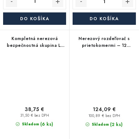
DO KOŠÍKA
DO KOŠÍKA
Kompletná nerezová
Nerezový rozdeľovač s
bezpečnostná skupina L-
prietokomermi – 12
250 - 6 bar
okruhov – na podlahové
kúrenie
38,75 €
124,09 €
31,50 € bez DPH
100,89 € bez DPH
(6 ks)
(2 ks)
Skladom
Skladom