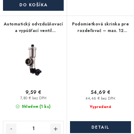
Akcie, Zľavy
DO KOŠÍKA
Kontakty
Poštovné a doprava
Obchodné podmienky
Automatický odvzdušňovací
Podomietková skrinka pre
Reklamačné podmienky
a vypúšťací ventil
rozdeľovač – max. 12
poniklovaný KHT
okruhov (840×580×110 mm)
Podmienky ochrany osobných údajov
Obchodné podmienky požičovne náradia
Moja objednávka
9,59 €
54,69 €
7,80 € bez DPH
44,46 € bez DPH
(1 ks)
Skladom
Vypredané
DETAIL