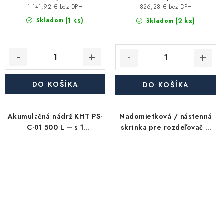
1 141,92 € bez DPH
826,28 € bez DPH
(1 ks)
(2 ks)
Skladom
Skladom
DO KOŠÍKA
DO KOŠÍKA
Akumulačná nádrž KHT PS-
Nadomietková / nástenná
C-01 500 L – s 1
skrinka pre rozdeľovač –
výmenníkom, s
max. 16 okruhov
odnímateľnou izoláciou
(1150×580×120 mm)