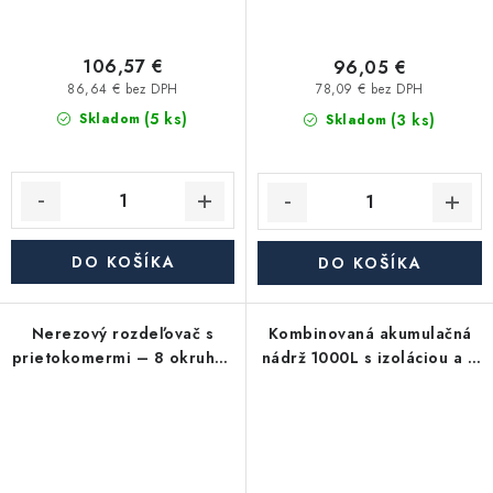
106,57 €
96,05 €
86,64 € bez DPH
78,09 € bez DPH
(5 ks)
(3 ks)
Skladom
Skladom
DO KOŠÍKA
DO KOŠÍKA
Nerezový rozdeľovač s
Kombinovaná akumulačná
prietokomermi – 8 okruhov
nádrž 1000L s izoláciou a 2
– na podlahové kúrenie
výmenníkmi KHT HPh-C-11