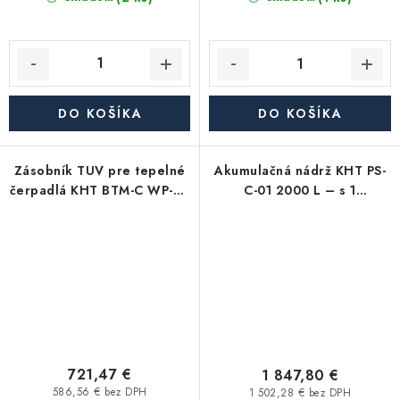
DO KOŠÍKA
DO KOŠÍKA
Zásobník TUV pre tepelné
Akumulačná nádrž KHT PS-
čerpadlá KHT BTM-C WP-PU
C-01 2000 L – s 1
200 L – s 1 výmenníkom, s
výmenníkom, s
pevnou izoláci
odnímateľnou izoláciou
721,47 €
1 847,80 €
586,56 € bez DPH
1 502,28 € bez DPH