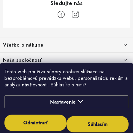
Z
á
Všetko o nákupe
p
ä
Kontakty
Naša spoločnosť
t
Poštovné a doprava
i
Tento web používa súbory cookies slúžiace na
SHOWROOM - poradňa pre vaše projekty
Prihlásenie
bezproblémovú prevádzku webu, personalizáciu reklám a
e
Obchodné podmienky
analýzu návštevnosti. Súhlasíte s nimi?
E-mail
PREDAJŇA - Raková
Vyhľadávanie
Reklamačné podmienky
Stabilná spoločnosť od roku 2009
Podmienky ochrany osobných údajov
Nastavenie
HĽADAŤ
Obchodné podmienky požičovne náradia
Heslo
Odmietnuť
Súhlasím
Moja objednávka
Copyright 2026
Inštalatérshop
. Všetky práva vyhradené.
Upraviť nastavenie
cookies