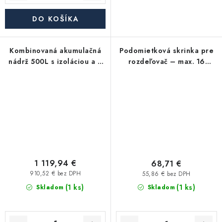
DO KOŠÍKA
Kombinovaná akumulačná
Podomietková skrinka pre
nádrž 500L s izoláciou a 2
rozdeľovač – max. 16
výmenníkmi KHT Hph-C-11
okruhov (1250×580×110
mm)
1 119,94 €
68,71 €
910,52 € bez DPH
55,86 € bez DPH
(1 ks)
(1 ks)
Skladom
Skladom