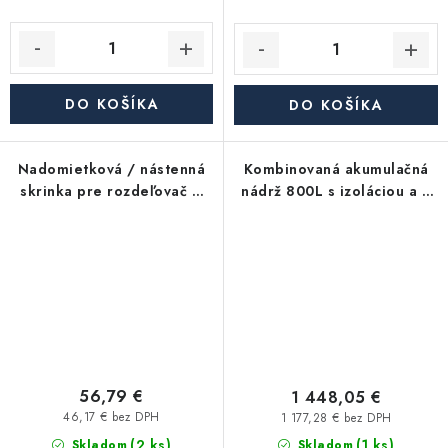
DO KOŠÍKA
DO KOŠÍKA
Nadomietková / nástenná
Kombinovaná akumulačná
skrinka pre rozdeľovač –
nádrž 800L s izoláciou a 2
max. 12 okruhov
výmenníkmi KHT Hph-C-11
(780×580×120 mm)
56,79 €
1 448,05 €
46,17 € bez DPH
1 177,28 € bez DPH
(2 ks)
(1 ks)
Skladom
Skladom