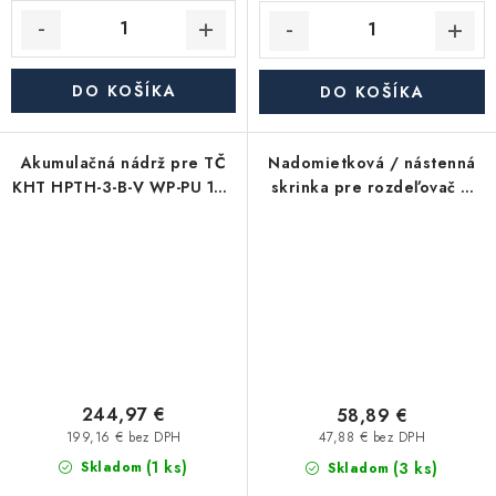
DO KOŠÍKA
DO KOŠÍKA
Akumulačná nádrž pre TČ
Nadomietková / nástenná
KHT HPTH-3-B-V WP-PU 120
skrinka pre rozdeľovač –
L – bez výmenníka, s
max. 14 okruhov
pevnou izol.
(950×580×120 mm)
244,97 €
58,89 €
199,16 € bez DPH
47,88 € bez DPH
(1 ks)
(3 ks)
Skladom
Skladom