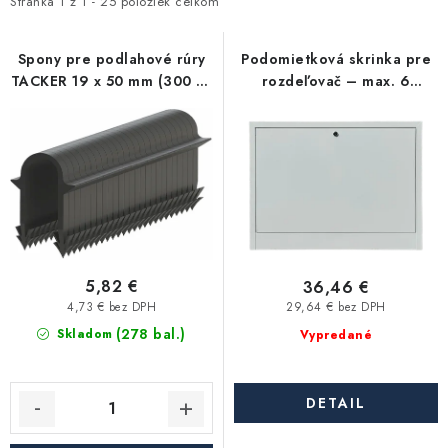
i
e
Stránka
1
z
1
-
25
položiek celkom
Kúrenie a chladenie
s
n
p
i
Spony pre podlahové rúry
Podomietková skrinka pre
Komíny a dymovody
TACKER 19 x 50 mm (300 ks
rozdeľovač – max. 6
r
e
v balení)
okruhov (480×580×110 mm)
o
p
Čerpadlá a vodárne
d
r
u
o
Filtrovanie a úprava vody
k
d
t
u
Záhrada a závlaha
o
k
v
t
5,82 €
36,46 €
Vetranie a rekuperácia
o
4,73 € bez DPH
29,64 € bez DPH
(278 bal.)
v
Skladom
Vypredané
Kúpeľňa a sanita
Spojovací materiál
DETAIL