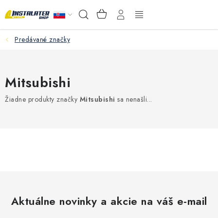
Prejsť
NÁKUPNÝ
Hľadať
na
KOŠÍK
obsah
Predávané značky
VEĽKOOBCHOD
AKO VYBRAŤ?
Mitsubishi
PREDAJŇA - RAKOVÁ
Žiadne produkty značky
Mitsubishi
sa nenašli...
Inštalačný materiál
Podlahové kúrenie
Ventily a armatúry
Meranie a regulácia
Aktuálne novinky a akcie na váš e-mail