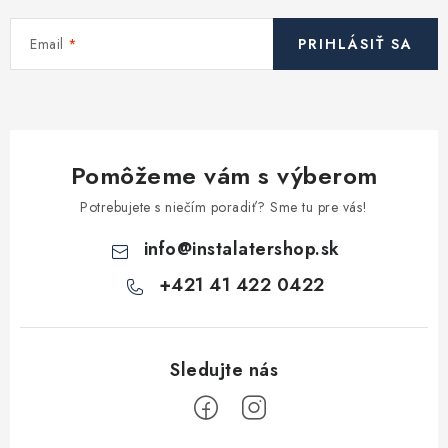
Kúrenie a chladenie
Email
PRIHLÁSIŤ SA
Komíny a dymovody
Čerpadlá a vodárne
Pomôžeme vám s výberom
Filtrovanie a úprava vody
Potrebujete s niečím poradiť? Sme tu pre vás!
Záhrada a závlaha
info
@
instalatershop.sk
+421 41 422 0422
Vetranie a rekuperácia
Kúpeľňa a sanita
Spojovací materiál