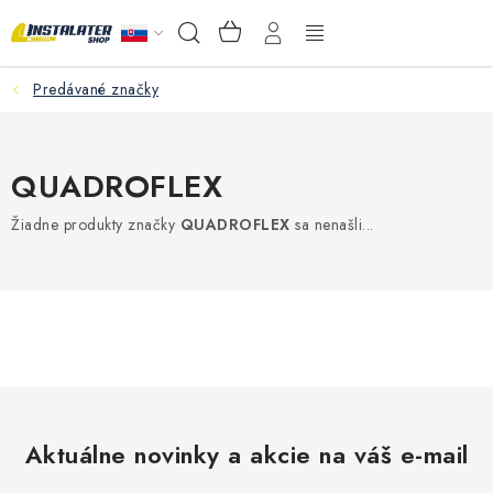
Prejsť
NÁKUPNÝ
Hľadať
na
KOŠÍK
obsah
Predávané značky
VEĽKOOBCHOD
AKO VYBRAŤ?
QUADROFLEX
PREDAJŇA - RAKOVÁ
Žiadne produkty značky
QUADROFLEX
sa nenašli...
Inštalačný materiál
Podlahové kúrenie
Ventily a armatúry
Meranie a regulácia
Aktuálne novinky a akcie na váš e-mail