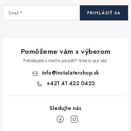
Kúrenie a chladenie
Email
PRIHLÁSIŤ SA
Komíny a dymovody
Čerpadlá a vodárne
Pomôžeme vám s výberom
Filtrovanie a úprava vody
Potrebujete s niečím poradiť? Sme tu pre vás!
Záhrada a závlaha
info
@
instalatershop.sk
+421 41 422 0422
Vetranie a rekuperácia
Kúpeľňa a sanita
Spojovací materiál