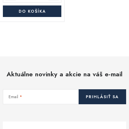
DO KOŠÍKA
O
v
l
á
d
Aktuálne novinky a akcie na váš e-mail
a
c
i
Email
PRIHLÁSIŤ SA
e
p
r
v
k