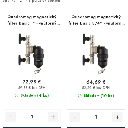
i
e
Stránka
1
z
1
-
3
položiek celkom
Kúrenie a chladenie
s
n
p
i
Quadromag magnetický
Quadromag magnetický
Komíny a dymovody
filter Basic 1" - vnútorný
filter Basic 3/4" - vnútorný
r
e
závit
závit
o
p
Čerpadlá a vodárne
d
r
u
o
Filtrovanie a úprava vody
k
d
t
u
Záhrada a závlaha
o
k
v
t
72,98 €
64,69 €
Vetranie a rekuperácia
o
59,33 € bez DPH
52,59 € bez DPH
(4 ks)
v
(10 ks)
Skladom
Skladom
Kúpeľňa a sanita
Spojovací materiál