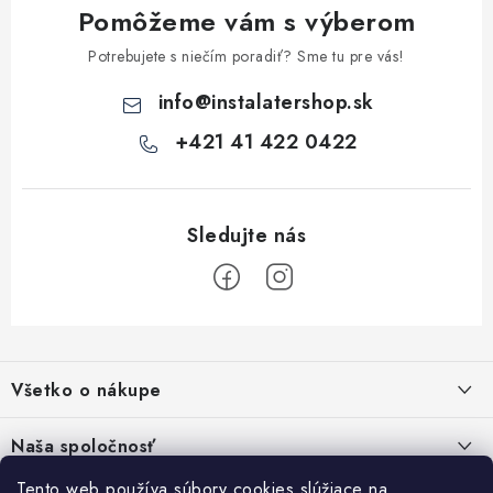
Pomôžeme vám s výberom
y
v
Potrebujete s niečím poradiť? Sme tu pre vás!
ý
info
@
instalatershop.sk
p
i
+421 41 422 0422
s
u
Z
á
Všetko o nákupe
p
ä
Kontakty
Naša spoločnosť
t
Poštovné a doprava
Tento web používa súbory cookies slúžiace na
SHOWROOM - poradňa pre vaše projekty