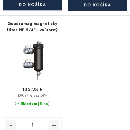
Akcie, Zľavy
DO KOŠÍKA
DO KOŠÍKA
Kontakty
Poštovné a doprava
Obchodné podmienky
Quadromag magnetický
Reklamačné podmienky
filter HP 5/4" - vnútorný
závit
Podmienky ochrany osobných údajov
Obchodné podmienky požičovne náradia
Moja objednávka
135,23 €
109,94 € bez DPH
(8 ks)
Skladom