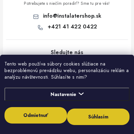
v
Potrebujete s niečím poradiť? Sme tu pre vás!
ý
info
@
instalatershop.sk
p
i
+421 41 422 0422
s
u
Tento web používa súbory cookies slúžiace na
bezproblémovú prevádzku webu, personalizáciu reklám a
analýzu návštevnosti. Súhlasíte s nimi?
Z
á
Nastavenie
Všetko o nákupe
p
ä
Kontakty
Naša spoločnosť
t
Odmietnuť
Súhlasím
Poštovné a doprava
i
SHOWROOM - poradňa pre vaše projekty
Prihlásenie
e
Obchodné podmienky