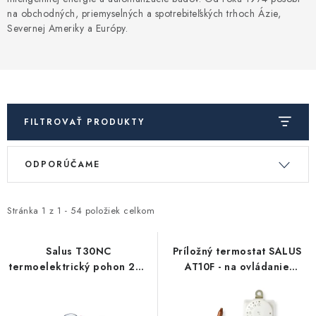
Kúrenie a chladenie
na obchodných, priemyselných a spotrebiteľských trhoch Ázie,
Severnej Ameriky a Európy.
Komíny a dymovody
Čerpadlá a vodárne
FILTROVAŤ PRODUKTY
Filtrovanie a úprava vody
V
R
Záhrada a závlaha
ODPORÚČAME
ý
a
p
d
Vetranie a rekuperácia
i
e
Stránka
1
z
1
-
54
položiek celkom
s
n
Kúpeľňa a sanita
p
i
Salus T30NC
Príložný termostat SALUS
termoelektrický pohon 230
AT10F - na ovládanie
r
e
Spojovací materiál
V
čerpadiel, kotlov a ventilov
o
p
d
r