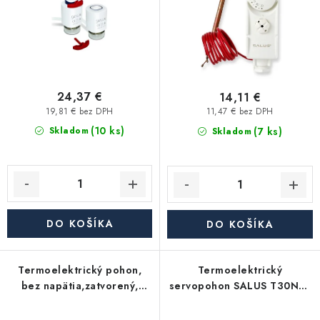
Akcie, Zľavy
u
o
k
d
Kontakty
Poštovné a doprava
Obchodné podmienky
t
u
Reklamačné podmienky
o
k
Podmienky ochrany osobných údajov
v
t
24,37 €
14,11 €
o
19,81 € bez DPH
Obchodné podmienky požičovne náradia
Moja objednávka
11,47 € bez DPH
(10 ks)
v
(7 ks)
Skladom
Skladom
DO KOŠÍKA
DO KOŠÍKA
Termoelektrický pohon,
Termoelektrický
bez napätia,zatvorený,
servopohon SALUS T30NO-
M30x1,5, 230V
230V