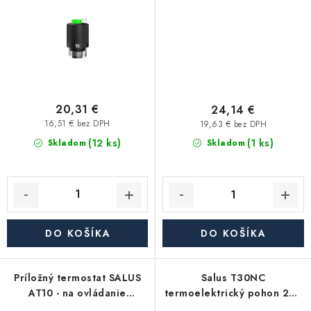
20,31 €
24,14 €
16,51 € bez DPH
19,63 € bez DPH
(12 ks)
(1 ks)
Skladom
Skladom
DO KOŠÍKA
DO KOŠÍKA
Príložný termostat SALUS
Salus T30NC
AT10 - na ovládanie
termoelektrický pohon 230
čerpadiel, kotlov a ventilov
V