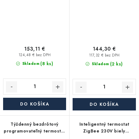
153,11 €
144,30 €
124,48 € bez DPH
117,32 € bez DPH
(8 ks)
(2 ks)
Skladom
Skladom
DO KOŠÍKA
DO KOŠÍKA
Týždenný bezdrôtový
Inteligentný termostat
programovateľný termostat
ZigBee 230V biely
| SALUS 091FLRFv2
bezdrôtový