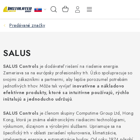
Prejsť
NÁKUPNÝ
Hľadať
na
KOŠÍK
obsah
Predávané značky
VEĽKOOBCHOD
AKO VYBRAŤ?
SALUS
PREDAJŇA - RAKOVÁ
SALUS Controls
je dodávateľ riešení na riadenie energie.
Zameriava sa na európsky profesionálny trh. Úzko spolupracuje so
Inštalačný materiál
svojimi zákazníkmi a partnermi, aby lepšie porozumel potrebám
jednotlivých trhov. Môže tak vyvíjať
inovatívne a nákladovo
efektívne produkty, ktoré sa intuitívne používajú, rýchlo
Podlahové kúrenie
inštalujú a jednoducho udržujú
.
Ventily a armatúry
SALUS Controls
je členom skupiny Computime Group Ltd, Hong
Kong, ktorá je známa elektronickými riadiacimi technológiami,
výskumom, dizajnom a výrobnými službami. Upriamuje sa na
Meranie a regulácia
špecifický trh v oblasti zariadení vykurovania, klimatizácie,
inteligentnej energie a automatizácie budov. Od roku 1974 pôsobí