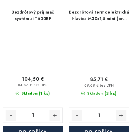
Bezdrôtový príjimač
Bezdrôtová termoelektrická
systému iT600RF
hlavica M30x1,5 mini (pre
iT600RF)
104,50 €
85,71 €
84,96 € bez DPH
69,68 € bez DPH
(1 ks)
(3 ks)
Skladom
Skladom
DO KOŠÍKA
DO KOŠÍKA