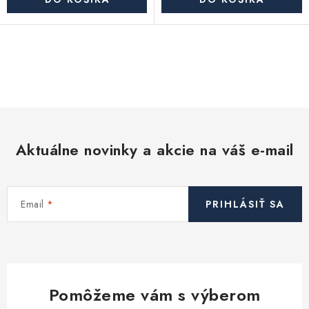
O
v
l
á
d
Aktuálne novinky a akcie na váš e-mail
a
c
i
Email
PRIHLÁSIŤ SA
e
p
r
v
k
Pomôžeme vám s výberom
y