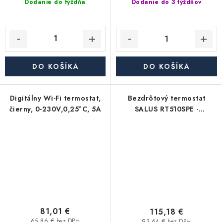
Dodanie do týždňa
Dodanie do 3 týždňov
DO KOŠÍKA
DO KOŠÍKA
Digitálny Wi-Fi termostat,
Bezdrôtový termostat
čierny, 0-230V,0,25°C, 5A
SALUS RT510SPE -
programovateľný, týždenný
81,01 €
115,18 €
65,86 € bez DPH
93,64 € bez DPH