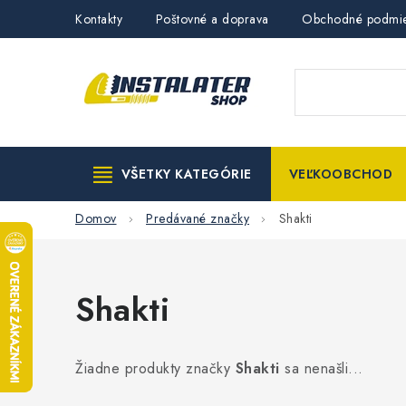
Prejsť
Kontakty
Poštovné a doprava
Obchodné podmi
na
obsah
VŠETKY KATEGÓRIE
VEĽKOOBCHOD
Domov
Predávané značky
Shakti
Shakti
Žiadne produkty značky
Shakti
sa nenašli...