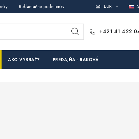
EUR
S
enky
Reklamačné podmienky
Podmienky ochrany osobných ú
+421 41 422 0
AKO VYBRAŤ?
PREDAJŇA - RAKOVÁ