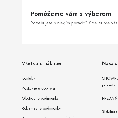
Pomôžeme vám s výberom
Potrebujete s niečím poradiť? Sme tu pre vás
Z
á
Všetko o nákupe
Naša s
p
ä
Kontakty
SHOWROO
projekty
t
Poštovné a doprava
i
Obchodné podmienky
PREDAJŇA
e
Reklamačné podmienky
Stabilná