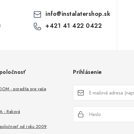
info
@
instalatershop.sk
+421 41 422 0422
!
poločnosť
Prihlásenie
M - poradňa pre vaše
 - Raková
 spoločnosť od roku 2009