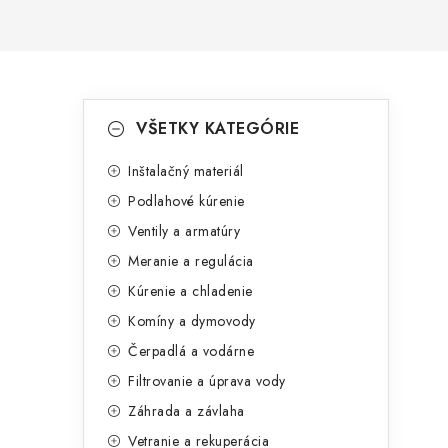
B
K
Preskočiť
VŠETKY KATEGÓRIE
kategórie
a
o
t
Inštalačný materiál
č
Podlahové kúrenie
e
n
Ventily a armatúry
g
ý
Meranie a regulácia
ó
Kúrenie a chladenie
p
r
Komíny a dymovody
a
i
Čerpadlá a vodárne
e
n
Filtrovanie a úprava vody
e
Záhrada a závlaha
Vetranie a rekuperácia