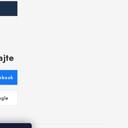
ajte
cebook
ogle