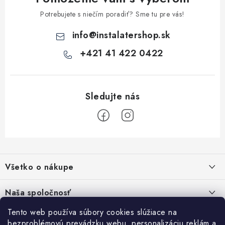
y
v
Potrebujete s niečím poradiť? Sme tu pre vás!
ý
info
@
instalatershop.sk
p
i
+421 41 422 0422
s
u
Z
á
Všetko o nákupe
p
ä
Kontakty
Naša spoločnosť
t
Poštovné a doprava
i
Tento web používa súbory cookies slúžiace na
SHOWROOM - poradňa pre vaše projekty
Prihlásenie
bezproblémovú prevádzku webu, personalizáciu reklám a
Obchodné podmienky