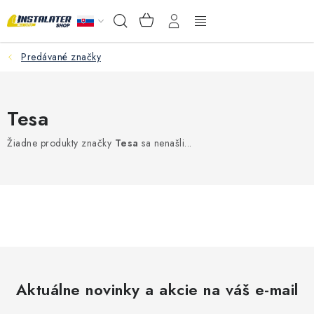
Prejsť
NÁKUPNÝ
Hľadať
na
KOŠÍK
obsah
Predávané značky
VEĽKOOBCHOD
AKO VYBRAŤ?
Tesa
PREDAJŇA - RAKOVÁ
Žiadne produkty značky
Tesa
sa nenašli...
Inštalačný materiál
Podlahové kúrenie
Ventily a armatúry
Meranie a regulácia
Aktuálne novinky a akcie na váš e-mail