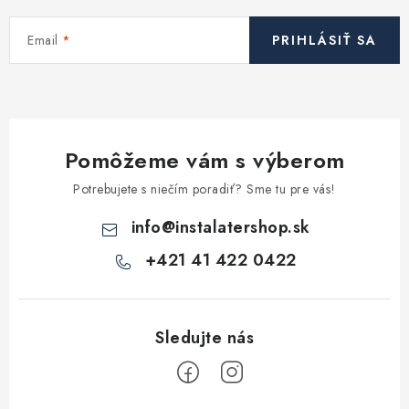
Kúrenie a chladenie
Email
PRIHLÁSIŤ SA
Komíny a dymovody
Čerpadlá a vodárne
Pomôžeme vám s výberom
Filtrovanie a úprava vody
Potrebujete s niečím poradiť? Sme tu pre vás!
Záhrada a závlaha
info
@
instalatershop.sk
+421 41 422 0422
Vetranie a rekuperácia
Kúpeľňa a sanita
Spojovací materiál