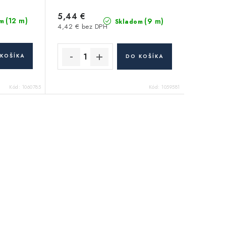
5,44 €
(12 m)
(9 m)
m
Skladom
4,42 € bez DPH
KOŠÍKA
DO KOŠÍKA
Kód:
1060785
Kód:
1059581