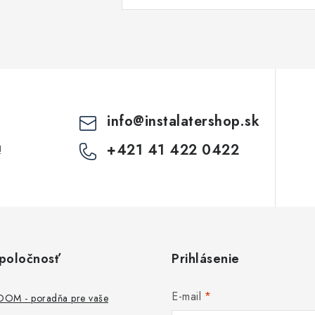
a
c
e
p
info
@
instalatershop.sk
v
+421 41 422 0422
!
k
y
v
ý
poločnosť
Prihlásenie
p
E-mail
M - poradňa pre vaše
s