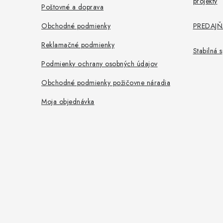
projekty
t
Poštovné a doprava
i
Obchodné podmienky
PREDAJŇA
e
Reklamačné podmienky
Stabilná
Podmienky ochrany osobných údajov
Obchodné podmienky požičovne náradia
Moja objednávka