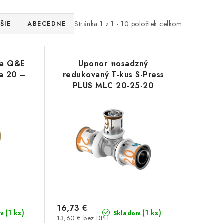
Stránka
1
z
1
-
10
položiek celkom
ŠIE
ABECEDNE
ua Q&E
Uponor mosadzný
a 20 –
redukovaný T-kus S-Press
PLUS MLC 20-25-20
16,73 €
(1 ks)
(1 ks)
m
Skladom
13,60 € bez DPH