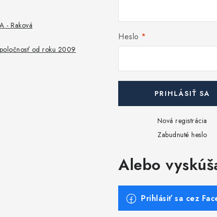
u
 - Raková
Heslo
 spoločnosť od roku 2009
PRIHLÁSIŤ SA
Nová registrácia
Zabudnuté heslo
Alebo vyskúš
Prihlásiť sa cez Fa