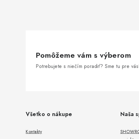
i
r
Pomôžeme vám s výberom
Potrebujete s niečím poradiť? Sme tu pre vás
Z
á
Všetko o nákupe
Naša s
p
i
ä
Kontakty
SHOWROO