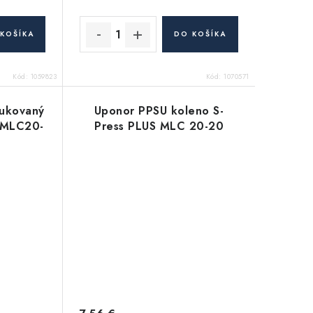
KOŠÍKA
DO KOŠÍKA
Kód:
1059823
Kód:
1070571
ukovaný
Uponor PPSU koleno S-
S MLC20-
Press PLUS MLC 20-20