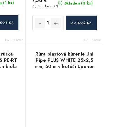
7,56 €
(1 ks)
(3 ks)
m
Skladom
6,15 € bez DPH
KOŠÍKA
DO KOŠÍKA
Kód:
1039945
Kód:
1039930
 rúrka
Rúra plastová kúrenie Uni
S PE-RT
Pipe PLUS WHITE 25x2,5
ch biela
mm, 50 m v kotúči Uponor