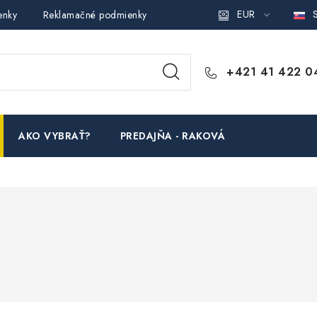
EUR
S
enky
Reklamačné podmienky
Podmienky ochrany osobných ú
+421 41 422 0
AKO VYBRAŤ?
PREDAJŇA - RAKOVÁ