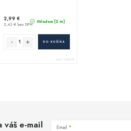
2,99 €
(2 m)
Skladom
2,43 € bez DPH
DO KOŠÍKA
Kód:
1059579
O
v
á
 váš e-mail
d
Email