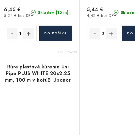
6,45 €
5,44 €
(15 m)
Skladom
Sklado
5,24 € bez DPH
4,42 € bez DPH
DO KOŠÍKA
DO 
Kód:
1094883
Rúra plastová kúrenie Uni
Pipe PLUS WHITE 20x2,25
mm, 100 m v kotúči Uponor