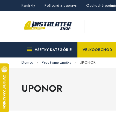
Prejsť
Kontakty
Poštovné a doprava
Obchodné podmi
na
obsah
VŠETKY KATEGÓRIE
VEĽKOOBCHOD
Domov
Predávané značky
UPONOR
UPONOR