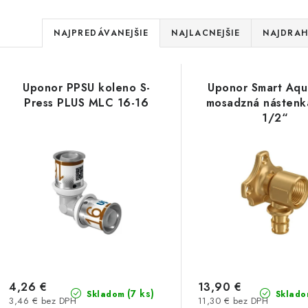
R
NAJPREDÁVANEJŠIE
NAJLACNEJŠIE
NAJDRAH
a
V
d
Uponor PPSU koleno S-
Uponor Smart Aq
ý
e
Press PLUS MLC 16-16
mosadzná nástenk
1/2“
p
n
i
s
e
p
p
r
r
o
o
d
d
4,26 €
13,90 €
(7 ks)
Skladom
Sklado
3,46 € bez DPH
11,30 € bez DPH