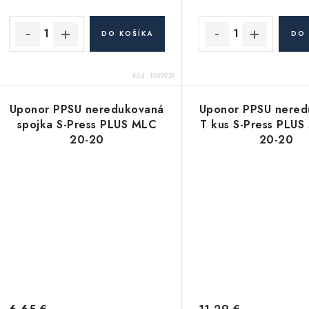
u
u
k
k
DO KOŠÍKA
DO 
t
o
Kód:
1039929
o
v
v
Uponor PPSU neredukovaná
Uponor PPSU nered
spojka S-Press PLUS MLC
T kus S-Press PLU
20-20
20-20