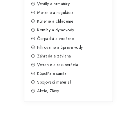
Ventily a armatúry
g
Meranie a regulácia
ó
t
Kúrenie a chladenie
r
Komíny a dymovody
i
Čerpadlá a vodárne
e
Filtrovanie a úprava vody
Záhrada a závlaha
Vetranie a rekuperácia
Kúpeľňa a sanita
Spojovací materiál
Akcie, Zľavy