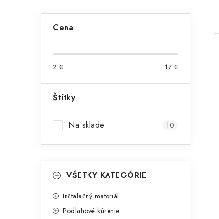
B
Cena
o
č
2
€
17
€
n
ý
Štítky
i
p
Na sklade
10
a
n
K
e
Preskočiť
VŠETKY KATEGÓRIE
kategórie
a
l
t
Inštalačný materiál
Podlahové kúrenie
e