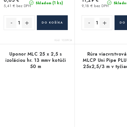
6,65 €
11,29 €
(1 ks)
Skladom
Sklado
5,41 € bez DPH
9,18 € bez DPH
DO KOŠÍKA
DO 
Kód:
1039934
Uponor MLC 25 x 2,5 s
Rúra viacvrstvová
izoláciou hr. 13 mmv kotúči
MLCP Uni Pipe PLU
50 m
25x2,5/3 m v tyčia
Uponor