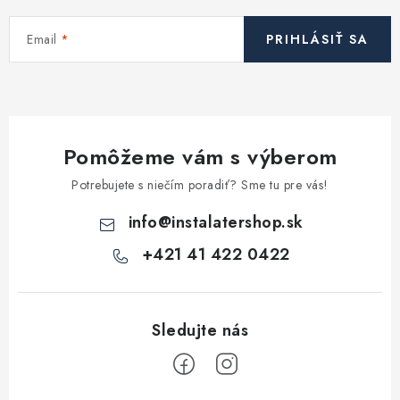
Kúrenie a chladenie
Email
PRIHLÁSIŤ SA
Komíny a dymovody
Čerpadlá a vodárne
Pomôžeme vám s výberom
Filtrovanie a úprava vody
Potrebujete s niečím poradiť? Sme tu pre vás!
Záhrada a závlaha
info
@
instalatershop.sk
+421 41 422 0422
Vetranie a rekuperácia
Kúpeľňa a sanita
Spojovací materiál