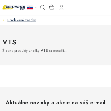
Prejsť
NÁKUPNÝ
Hľadať
na
KOŠÍK
obsah
Predávané značky
VEĽKOOBCHOD
AKO VYBRAŤ?
VTS
PREDAJŇA - RAKOVÁ
Žiadne produkty značky
VTS
sa nenašli...
Inštalačný materiál
Podlahové kúrenie
Ventily a armatúry
Meranie a regulácia
Aktuálne novinky a akcie na váš e-mail