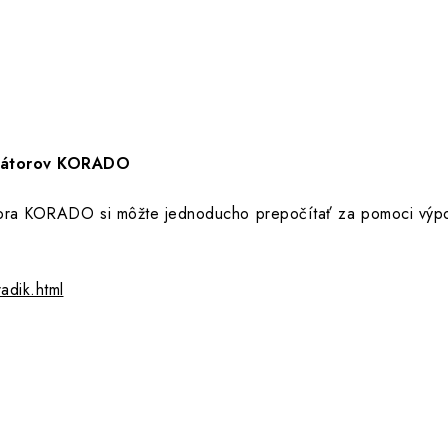
diátorov KORADO
ora KORADO si môžte jednoducho prepočítať za pomoci výpoč
adik.html