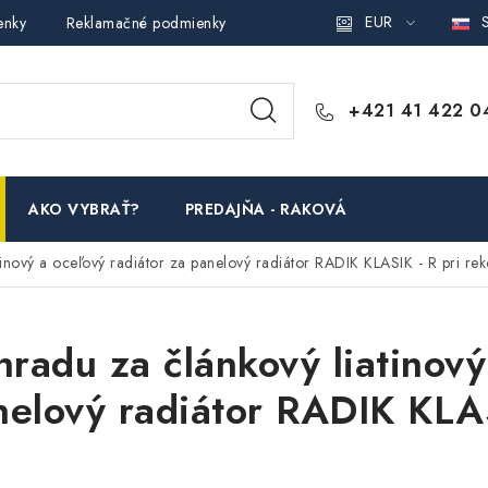
EUR
S
enky
Reklamačné podmienky
Podmienky ochrany osobných ú
+421 41 422 0
AKO VYBRAŤ?
PREDAJŇA - RAKOVÁ
inový a oceľový radiátor za panelový radiátor RADIK KLASIK - R pri rek
radu za článkový liatinový
nelový radiátor RADIK KLAS
?