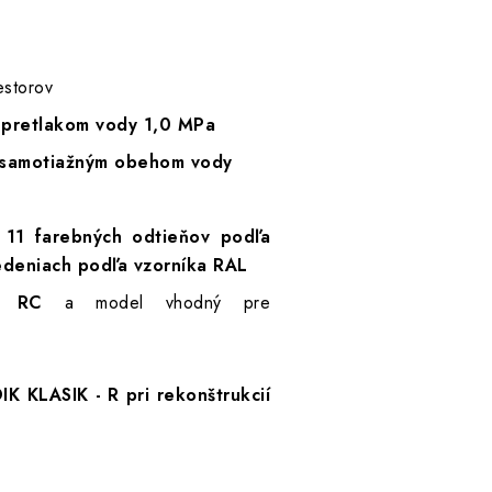
estorov
 pretlakom vody 1,0 MPa
so samotiažným obehom vody
11 farebných odtieňov podľa
edeniach podľa vzorníka RAL
 RC
a model vhodný pre
IK KLASIK - R pri rekonštrukcií