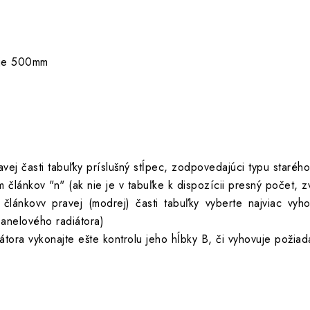
h je 500mm
ľavej časti tabuľky príslušný stĺpec, zodpovedajúci typu starého
 článkov "n" (ak nie je v tabuľke k dispozícii presný počet, zvo
 článkovv pravej (modrej) časti tabuľky vyberte najviac vy
 panelového radiátora)
tora vykonajte ešte kontrolu jeho hĺbky B, či vyhovuje požia