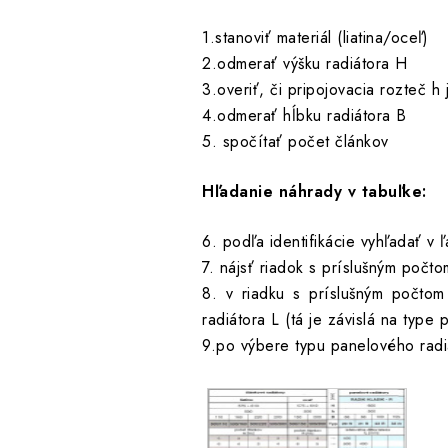
1.stanoviť materiál (liatina/oceľ)
2.odmerať výšku radiátora H
3.overiť, či pripojovacia rozteč 
4.odmerať hĺbku radiátora B
5. spočítať počet článkov
Hľadanie náhrady v tabuľke:
6. podľa identifikácie vyhľadať v 
7. nájsť riadok s príslušným počtom
8. v riadku s príslušným počtom
radiátora L (tá je závislá na type
9.po výbere typu panelového radiá