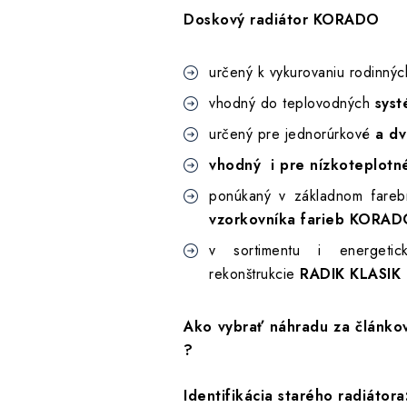
Doskový radiátor KORADO
určený k vykurovaniu rodinnýc
vhodný do teplovodných
syst
určený pre jednorúrkové
a dv
vhodný i pre nízkoteplotn
ponúkaný v základnom fare
vzorkovníka farieb KORADO
v sortimentu i energeti
rekonštrukcie
RADIK KLASIK 
Ako vybrať náhradu za článkov
?
Identifikácia starého radiátora