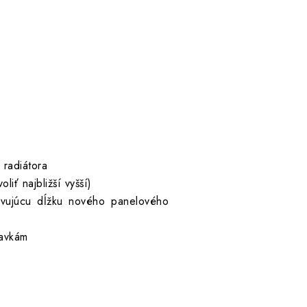
 radiátora
liť najbližší vyšší)
hovujúcu dĺžku nového panelového
davkám