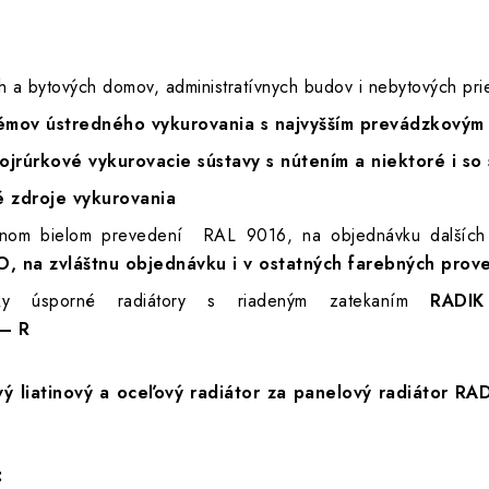
h a bytových domov, administratívnych budov i nebytových pri
émov ústredného vykurovania s najvyšším prevádzkovým
ojrúrkové vykurovacie sústavy s nútením a niektoré i 
é zdroje vykurovania
bnom bielom prevedení RAL 9016, na objednávku dalších
, na zvláštnu objednávku i v ostatných farebných prov
cky úsporné radiátory s riadeným zatekaním
RADIK
– R
ý liatinový a oceľový radiátor
za panelový radiátor RAD
: