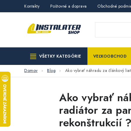
Prejsť
Kontakty
Poštovné a doprava
Obchodné podmi
na
obsah
VŠETKY KATEGÓRIE
VEĽKOOBCHOD
Domov
Blog
Ako vybrať náhradu za článkový liat
Ako vybrať náh
radiátor za pa
rekonštrukcií 