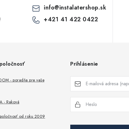
info
@
instalatershop.sk
+421 41 422 0422
!
poločnosť
Prihlásenie
M - poradňa pre vaše
 - Raková
 spoločnosť od roku 2009