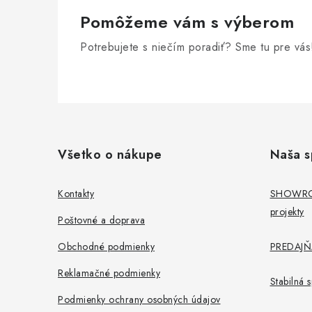
Pomôžeme vám s výberom
Potrebujete s niečím poradiť? Sme tu pre vás
Z
á
Všetko o nákupe
Naša s
p
ä
Kontakty
SHOWROO
projekty
t
Poštovné a doprava
i
Obchodné podmienky
PREDAJŇA
e
Reklamačné podmienky
Stabilná
Podmienky ochrany osobných údajov