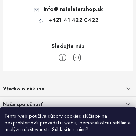
info
@
instalatershop.sk
+421 41 422 0422
Z
á
Všetko o nákupe
p
ä
Kontakty
Naša spoločnosť
t
Poštovné a doprava
i
Tento web používa súbory cookies slúžiace na
SHOWROOM - poradňa pre vaše projekty
Prihlásenie
bezproblémovú prevádzku webu, personalizáciu reklám a
e
Obchodné podmienky
analýzu návštevnosti. Súhlasíte s nimi?
E-mail
PREDAJŇA - Raková
Vyhľadávanie
Reklamačné podmienky