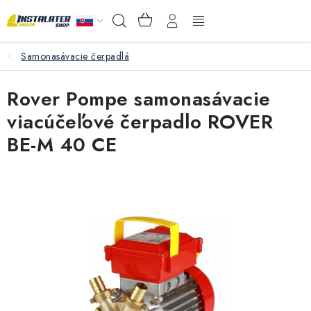
Prejsť
NÁKUPNÝ
Hľadať
na
KOŠÍK
obsah
Samonasávacie čerpadlá
VEĽKOOBCHOD
Rover Pompe samonasávacie
AKO VYBRAŤ?
viacúčeľové čerpadlo ROVER
PREDAJŇA - RAKOVÁ
BE-M 40 CE
Inštalačný materiál
Podlahové kúrenie
Ventily a armatúry
Meranie a regulácia