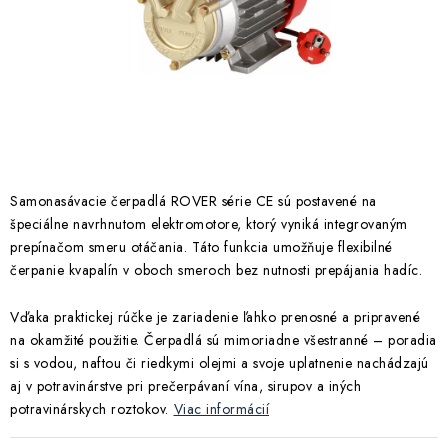
Kúrenie a chladenie
Komíny a dymovody
Čerpadlá a vodárne
Filtrovanie a úprava vody
Samonasávacie čerpadlá ROVER série CE sú postavené na
špeciálne navrhnutom elektromotore, ktorý vyniká integrovaným
Záhrada a závlaha
prepínačom smeru otáčania. Táto funkcia umožňuje flexibilné
čerpanie kvapalín v oboch smeroch bez nutnosti prepájania hadíc.
Vetranie a rekuperácia
Vďaka praktickej rúčke je zariadenie ľahko prenosné a pripravené
na okamžité použitie. Čerpadlá sú mimoriadne všestranné – poradia
Kúpeľňa a sanita
si s vodou, naftou či riedkymi olejmi a svoje uplatnenie nachádzajú
aj v potravinárstve pri prečerpávaní vína, sirupov a iných
Spojovací materiál
potravinárskych roztokov.
Viac informácií