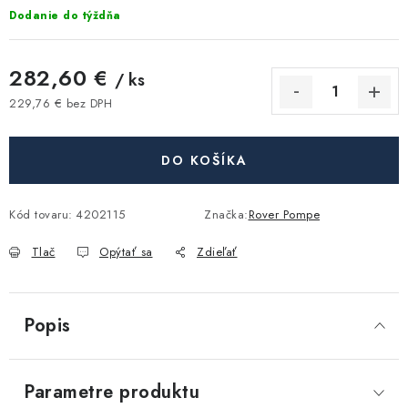
Akcie, Zľavy
Dodanie do týždňa
Kontakty
Poštovné a doprava
Obchodné podmienky
282,60 €
/ ks
Reklamačné podmienky
229,76 € bez DPH
Podmienky ochrany osobných údajov
Jednotková cena:
Obchodné podmienky požičovne náradia
Moja objednávka
DO KOŠÍKA
Kód tovaru:
4202115
Značka:
Rover Pompe
Tlač
Opýtať sa
Zdieľať
Popis
Parametre produktu