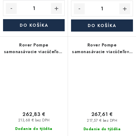
DO KOŠÍKA
DO KOŠÍKA
Rover Pompe
Rover Pompe
samonasávacie viacúčeľové
samonasávacie viacúčeľové
čerpadlo ROVER BE-G 20
čerpadlo ROVER BE-G 20
HP 0,8
HP 0,6
262,83 €
267,61 €
213,68 € bez DPH
217,57 € bez DPH
Dodanie do týždňa
Dodanie do týždňa