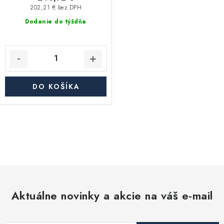
202,21 € bez DPH
Dodanie do týždňa
DO KOŠÍKA
O
v
l
á
d
Aktuálne novinky a akcie na váš e-mail
a
c