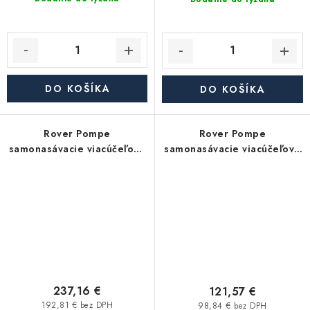
DO KOŠÍKA
DO KOŠÍKA
Rover Pompe
Rover Pompe
samonasávacie viacúčeľové
samonasávacie viacúčeľové
čerpadlo ROVER BE-M 30
čerpadlo ROVER BE-M 25
CE
CE
237,16 €
121,57 €
192,81 € bez DPH
98,84 € bez DPH