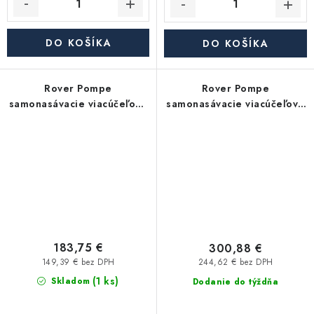
DO KOŠÍKA
DO KOŠÍKA
Rover Pompe
Rover Pompe
samonasávacie viacúčeľové
samonasávacie viacúčeľové
čerpadlo ROVER 30 CE
čerpadlo ROVER NOVAX G
20 HP0,6
183,75 €
300,88 €
149,39 € bez DPH
244,62 € bez DPH
(1 ks)
Skladom
Dodanie do týždňa