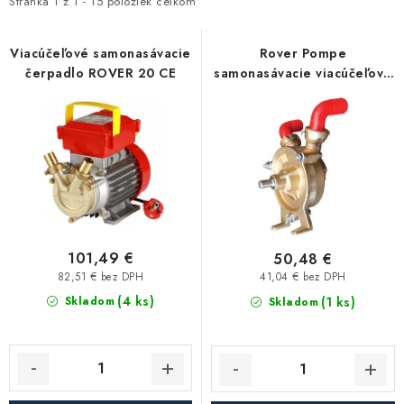
i
e
Stránka
1
z
1
-
15
položiek celkom
Kúrenie a chladenie
s
n
p
i
Viacúčeľové samonasávacie
Rover Pompe
Komíny a dymovody
čerpadlo ROVER 20 CE
samonasávacie viacúčeľové
r
e
čerpadlo ROVER DRILL 20M
o
p
Čerpadlá a vodárne
d
r
u
o
Filtrovanie a úprava vody
k
d
t
u
Záhrada a závlaha
o
k
v
t
101,49 €
50,48 €
Vetranie a rekuperácia
o
82,51 € bez DPH
41,04 € bez DPH
(4 ks)
v
(1 ks)
Skladom
Skladom
Kúpeľňa a sanita
Spojovací materiál