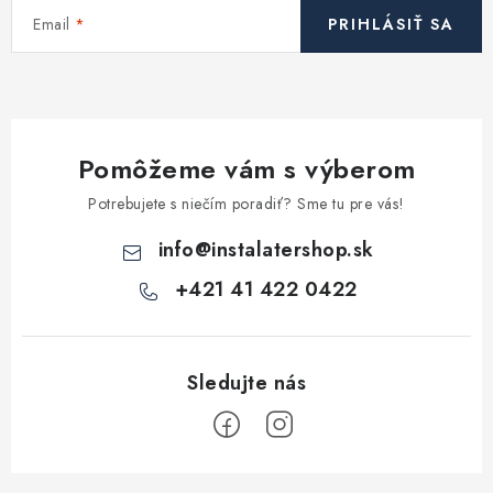
i
Email
PRIHLÁSIŤ SA
e
p
r
v
k
Pomôžeme vám s výberom
y
v
Potrebujete s niečím poradiť? Sme tu pre vás!
ý
info
@
instalatershop.sk
p
i
+421 41 422 0422
s
u
Z