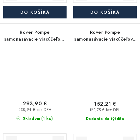
DO KOŠÍKA
DO KOŠÍKA
Rover Pompe
Rover Pompe
samonasávacie viacúčeľové
samonasávacie viacúčeľové
čerpadlo ROVER NOVAX
čerpadlo ROVER NOVAX
30-M
20-M
293,90 €
152,21 €
238,94 € bez DPH
123,75 € bez DPH
(1 ks)
Skladom
Dodanie do týždňa