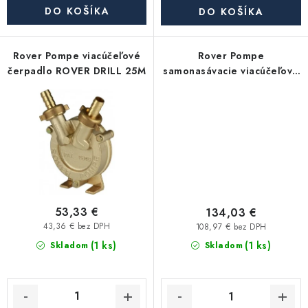
Akcie, Zľavy
DO KOŠÍKA
DO KOŠÍKA
Kontakty
Poštovné a doprava
Obchodné podmienky
Rover Pompe viacúčeľové
Rover Pompe
Reklamačné podmienky
čerpadlo ROVER DRILL 25M
samonasávacie viacúčeľové
čerpadlo ROVER 25 CE
Podmienky ochrany osobných údajov
Obchodné podmienky požičovne náradia
Moja objednávka
53,33 €
134,03 €
43,36 € bez DPH
108,97 € bez DPH
(1 ks)
(1 ks)
Skladom
Skladom