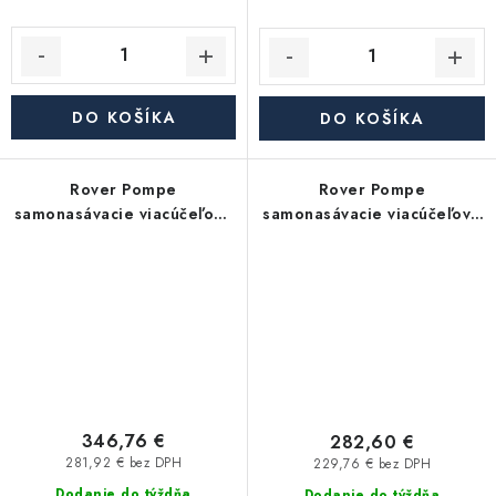
DO KOŠÍKA
DO KOŠÍKA
Rover Pompe
Rover Pompe
samonasávacie viacúčeľové
samonasávacie viacúčeľové
čerpadlo ROVER NOVAX
čerpadlo ROVER BE-M 40
40-M
CE
346,76 €
282,60 €
281,92 € bez DPH
229,76 € bez DPH
Dodanie do týždňa
Dodanie do týždňa